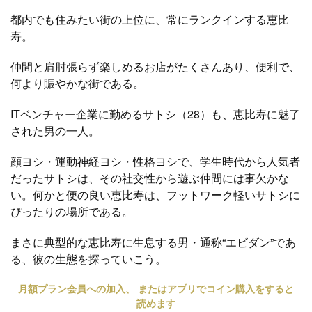
都内でも住みたい街の上位に、常にランクインする恵比
寿。
仲間と肩肘張らず楽しめるお店がたくさんあり、便利で、
何より賑やかな街である。
ITベンチャー企業に勤めるサトシ（28）も、恵比寿に魅了
された男の一人。
顔ヨシ・運動神経ヨシ・性格ヨシで、学生時代から人気者
だったサトシは、その社交性から遊ぶ仲間には事欠かな
い。何かと便の良い恵比寿は、フットワーク軽いサトシに
ぴったりの場所である。
まさに典型的な恵比寿に生息する男・通称“エビダン”であ
る、彼の生態を探っていこう。
月額プラン会員への加入、 またはアプリでコイン購入をすると
読めます