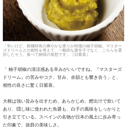
「辛いけど、柑橘特有の爽やかな香りが特徴の柚子胡椒。マスター
ズドリームとの相性を考えて、一般的な唐辛子でなく、こちらを選
択したそう。食べて納得の発想です」（日紫喜）
「 柚子胡椒の清涼感ある辛みがいいですね。『マスターズ
ドリーム』の苦みやコク、甘み、余韻とも響き合う」と、
相性の良さに驚く日紫喜。
大根は強い旨みを出すため、あらかじめ、鰹出汁で炊いて
あり、隠し味に使われた魚醤も、白子の風味をしっかりと
引き立てている。スペインの名物が日本の風土に歩み寄っ
た印象で、抜群の美味しさ。