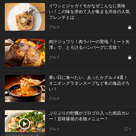
イワシとジャガイモがなぜこんなに美味
い！この味を求めて人が集まる渋谷の人気
フレンチとは
グルメ
肉汁ジュワリ！肉ラバーの聖地『ミート矢
澤』で、とろけるハンバーグに舌鼓！
グルメ
寒い日に食べたい、あったかグルメ4選！
オニオングラタンスープなど冬の逸品ぞろ
い！
グルメ
ぷりぷりの牡蠣がゴロゴロ入った絶品カレ
ー！旨味爆発の名物メニュー！
グルメ
1
Vol.3
ヘビーローテンションするカレー