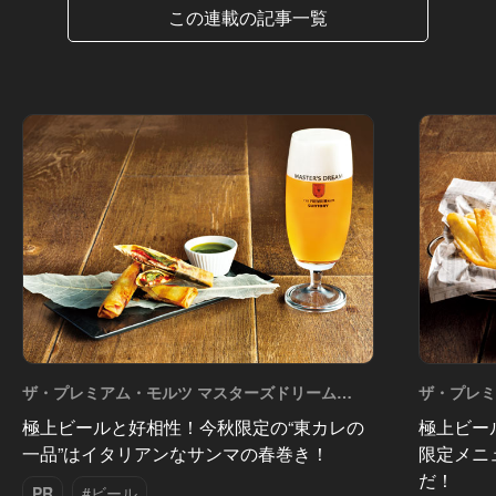
この連載の記事一覧
ザ・プレミアム・モルツ マスターズドリーム
ザ・プレミ
Vol.7
Vol.6
極上ビールと好相性！今秋限定の“東カレの
極上ビー
一品”はイタリアンなサンマの春巻き！
限定メニ
だ！
PR
#ビール