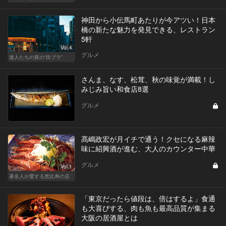
神田から小伝馬町あたりが今アツい！日本
橋の新たな魅力を発見できる、レストラン
5軒
Vol.4
グルメ
達人たちの夜の“街ブラ”
さんま、なす、松茸、秋の味覚が満載！し
みじみ旨い和食店8選
グルメ
髙嶋政宏が月イチで通う！クセになる麻辣
味に紹興酒が進む、大人のカウンター中華
グルメ
Vol.1
著名人が愛する恵比寿の店
「東京だったら値段は、倍はするよ」食通
も大喜びする、肉も魚も最高品質が集まる
大阪の居酒屋とは