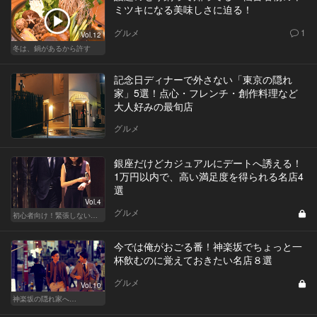
ミツキになる美味しさに迫る！
グルメ
1
Vol.12
冬は、鍋があるから許す
記念日ディナーで外さない「東京の隠れ
家」5選！点心・フレンチ・創作料理など
大人好みの最旬店
グルメ
銀座だけどカジュアルにデートへ誘える！
1万円以内で、高い満足度を得られる名店4
選
Vol.4
グルメ
初心者向け！緊張しない東京デートプラン
今では俺がおごる番！神楽坂でちょっと一
杯飲むのに覚えておきたい名店８選
グルメ
Vol.10
神楽坂の隠れ家へ…