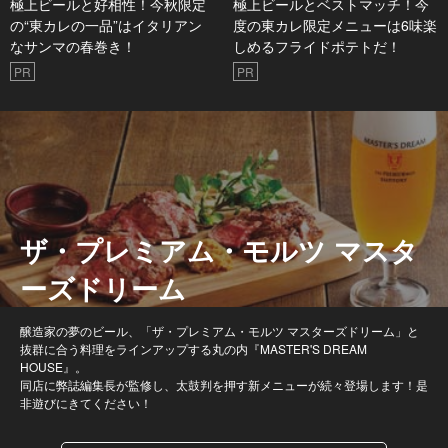
極上ビールと好相性！今秋限定
極上ビールとベストマッチ！今
の“東カレの一品”はイタリアン
度の東カレ限定メニューは6味楽
なサンマの春巻き！
しめるフライドポテトだ！
PR
PR
ザ・プレミアム・モルツ マスタ
ーズドリーム
醸造家の夢のビール、「ザ・プレミアム・モルツ マスターズドリーム」と
抜群に合う料理をラインアップする丸の内『MASTER'S DREAM
HOUSE』。
同店に弊誌編集長が監修し、太鼓判を押す新メニューが続々登場します！是
非遊びにきてください！