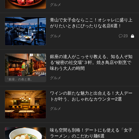
グルメ
青山で女子会ならここ！オシャレに盛り上
がりたいときにぴったりな名店6選！
グルメ
23
銀座の達人がこっそり教える、知る人ぞ知
る“秘密の社交場”３軒。焼き鳥店や割烹で
味わう大人の時間
Vol.12
グルメ
「銀座」の表と裏。
ワインの新たな魅力と出合える！大人デー
トが叶う、おしゃれなカウンター2選
グルメ
味も空間も別格！デートにも使える「女子
ラーメン」のこだわり麺6選