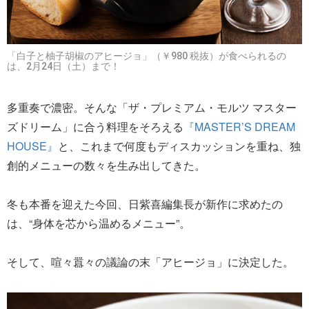
「白子と柚子胡椒のアヒージョ」（￥980 税抜）が食べられるの
は、2月24日（土）まで！
多重奏で濃密。そんな「ザ・プレミアム・モルツ マスター
ズドリーム」に合う料理をそろえる
『MASTER’S DREAM
HOUSE』
と、これまで何度もディスカッションを重ね、独
創的メニューの数々を生み出してきた。
冬も本番を迎えた今回、日紫喜編集長が新作に求めたの
は、“身体を芯から温めるメニュー”。
そして、喧々囂々の議論の末「アヒージョ」に決定した。