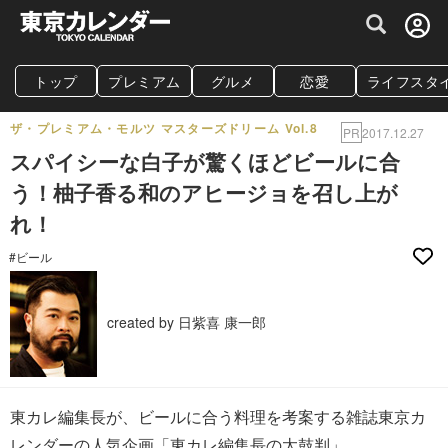
グルメ情報・プレミアムレストラン予約サイト
トップ
プレミアム
グルメ
恋愛
ライフスタ
ザ・プレミアム・モルツ マスターズドリーム Vol.8
PR
2017.12.27
スパイシーな白子が驚くほどビールに合
う！柚子香る和のアヒージョを召し上が
れ！
#ビール
created by 日紫喜 康一郎
東カレ編集長が、ビールに合う料理を考案する雑誌東京カ
レンダーの人気企画「東カレ編集長の太鼓判」。