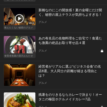
新橋なのにこの開放感！夏の金曜にだけ開
く、秘密の屋上テラスが気持ちよすぎる！
グルメ
Vol.4
教えたくない秘密のグルメ
あの有名店の名物料理をご自宅で！食通た
ち激薦の絶品お取り寄せ品４選
グルメ
Vol.1
食賢者推薦の贅沢おもたせ
経営者がリアルに選ぶ“ビジネス会食”の名
店8選。大人同士の距離が縮まる理由と
は？
グルメ
残暑をのりきるならカレーで決まり！オー
タニの極旨ホテルメイドカレー7品
グルメ