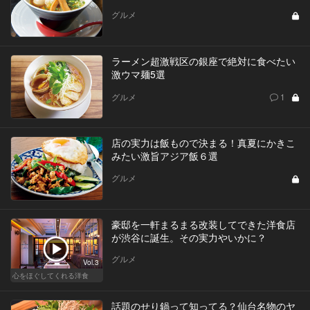
グルメ
ラーメン超激戦区の銀座で絶対に食べたい
激ウマ麺5選
グルメ
1
店の実力は飯もので決まる！真夏にかきこ
みたい激旨アジア飯６選
グルメ
豪邸を一軒まるまる改装してできた洋食店
が渋谷に誕生。その実力やいかに？
グルメ
Vol.3
心をほぐしてくれる洋食
話題のせり鍋って知ってる？仙台名物のヤ