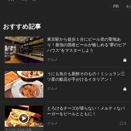
PR
#
おすすめ記事
東京駅から徒歩１分にビール党の聖地あ
り！最強の国産ビールが愉しめる”夢のビア
ハウス“をマスターしよう
グルメ
うにも魚介も新鮮そのもの！ミシュラン三
ツ星の鮨店が手がけるイタリアン！
グルメ
とろけるチーズが堪らない！メルティなバ
ーガーをビールとともに！
グルメ
2
Vol.7
チーズにまみれる夜