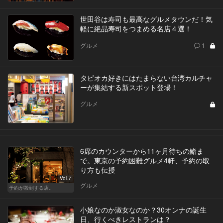
世田谷は寿司も最高なグルメタウンだ！気
軽に絶品寿司をつまめる名店４選！
グルメ
1
タピオカ好きにはたまらない台湾カルチャ
ーが集結する新スポット登場！
グルメ
6席のカウンターから11ヶ月待ちの鮨ま
で。東京の予約困難グルメ4軒、予約の取
り方も伝授
Vol.7
グルメ
予約が殺到する店。
小娘なのか淑女なのか？30オンナの誕生
日、行くべきレストランは？