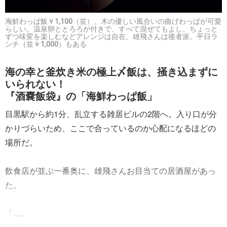
海鮮わっぱ飯￥1,100（並）。木の優しい風合いの曲げわっぱが可愛
らしい。温泉卵ととろろが付きで、すべて混ぜてもよし、ちょっと
ずつ味変を楽しむなどアレンジは自在。雄飛さんは後者派。平日ラ
ンチ（並￥1,000）もある
海の幸と釜炊き米の極上〆飯は、掻き込まずに
いられない！
『酒嚢飯袋』の「海鮮わっぱ飯」
目黒駅から約1分、乱立する雑居ビルの2階へ。入り口が分
かりづらいため、ここで合っているのか心配になるほどの
場所だ。
飲食店が並ぶ一番奥に、雄飛さんお目当ての居酒屋があっ
た。
「......