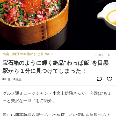
小宮山雄飛の本能のひと皿 Vol.6
2019.12.15
宝石箱のように輝く絶品“わっぱ飯”を目黒
駅から１分に見つけてしまった！
#和食
#目黒
0
グルメ通ミュージシャン・小宮山雄飛さんが、今回は“ちょ
っと贅沢な一皿〞をご紹介。
難しい四字熟語を冠するこのお店。その意味を体現するよ