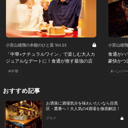
小宮山雄飛の本能のひと皿 Vol.23
小宮山雄飛の
「中華×ナチュラルワイン」で楽しむ大人カ
食通がハ
ジュアルなデートに！食通が推す最強の店
豪快かつ
#中華
#ハンバ
おすすめ記事
お洒落に酒場気分を味わいたいなら目黒
区・鷹番へ！大人気の4酒場を徹底解説！
グルメ