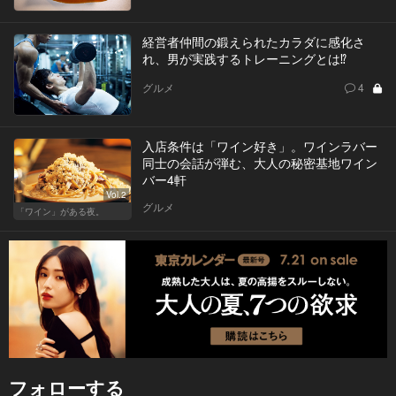
経営者仲間の鍛えられたカラダに感化さ
れ、男が実践するトレーニングとは⁉
グルメ
4
入店条件は「ワイン好き」。ワインラバー
同士の会話が弾む、大人の秘密基地ワイン
バー4軒
Vol.2
グルメ
「ワイン」がある夜。
フォローする