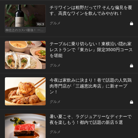
チリワインは粗野だって!? そんな偏見を覆
す、高貴なワインを飲んでみやがれ！
グルメ
Vol.3
柳忠之のコスパ最強！ 一目おかれる、お値打ちワイン
テーブルに乗り切らない！東横沿い隠れ家
レストランで『東カレ』限定3500円コース
を堪能
グルメ
今夜は家飲みに決まり！巷で話題の人気鶏
肉専門店が「三越恵比寿店」に新オープ
ン！
グルメ
暑い夏こそ、ラグジュアリーなディナーで
夜を楽しもう！都内で話題の新店５選
グルメ