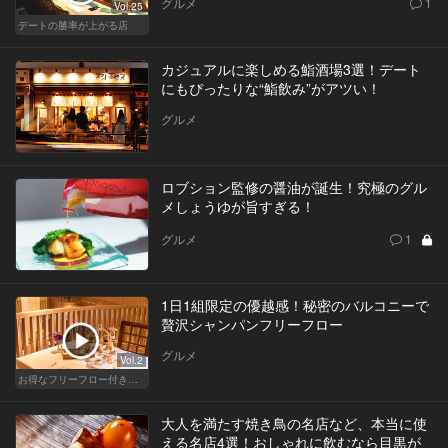
グルメ
1
Vol.25
デートの勝率が上がる店
カジュアルに楽しめる鮨酒場3選！デート
にもぴったりな“鮨飲み”がアツい！
グルメ
ロブション監修の醤油が誕生！究極のグル
メしょうゆが旨すぎる！
グルメ
1
1日1組限定の優越感！秘密のバルコニーで
贅沢シャンパンフリーフロー
グルメ
Vol.2
お得なフリーフロー付きで料理が美味しいレストラン
大人を満たす焼き鳥の名店など、本当に使
える名店4選！おしゃれに飲むなら目黒が