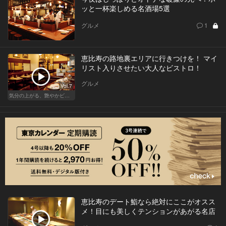
ッと一杯楽しめる名酒場5選
グルメ
1
恵比寿の路地裏エリアに行きつけを！ マイ
リスト入りさせたい大人なビストロ！
グルメ
Vol.7
気分の上がる、艶やかビストロ
恵比寿のデート鮨なら絶対にここがオスス
メ！目にも美しくテンションがあがる名店