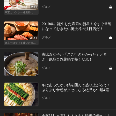
グルメ
Vol.2
東京カレンダー編集部による、恋のレストラン道場
2019年に誕生した寿司の新星！今すぐ常連
になっておきたい奥渋谷の注目店だ！
グルメ
Vol.14
東京で確実に美味い寿司はここだ！
恵比寿女子が「ここ行きたかった」と喜
ぶ！絶品自然薯鍋で熱くなれ！
グルメ
冬はあったかい鍋を囲んで盛り上がろう！
ぷりぷり食感がクセになる絶品もつ鍋4選
グルメ
今夜はしっぽりとオトナな暖簾の先へ！ホ