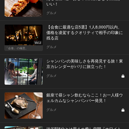
いい！
グルメ
【会食に最適な店5選】1人8,000円以内、
価格を凌駕するクオリティで相手の印象に
残る店
Vol.2
グルメ
「会食」の極意。
シャンパンの美味しさを再発見する旅！東
京カレンダーがパリに旅立った！
グルメ
銀座で昼シャン飲むならここ！お一人様ウ
ェルカムなシャンパンバー発見！
グルメ
渋谷駅5分とは思えぬ癒し空間『ホワイト