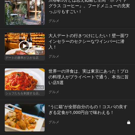
グラス コーヒー』。フードメニューの充実
っぷりもすごい！
グルメ
大人デートの行きつけにしたい！壁一面ワ
インセラーのセクシーなワインバーに潜
入！
Vol.3
グルメ
デートの勝率が上がる店
世界一の洋食は、実は東京にあった！プロ
の料理人がプライベートで通う、本当に旨
い店5選
Vol.6
グルメ
シェフたちを刺激する店。
“うに箱”が全部自分のもの！コスパの良す
ぎる定食が1,000円台で味わえる！
グルメ