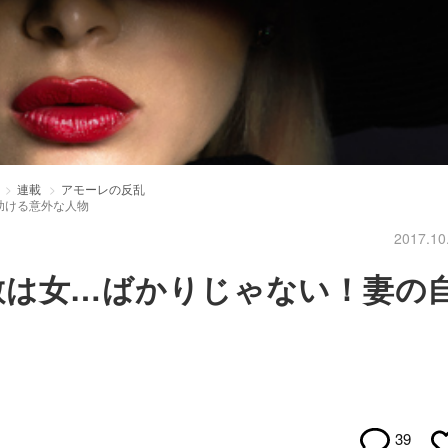
連載
アモーレの反乱
助ける意外な人物
2017.10
敵は女…ばかりじゃない！妻の
39