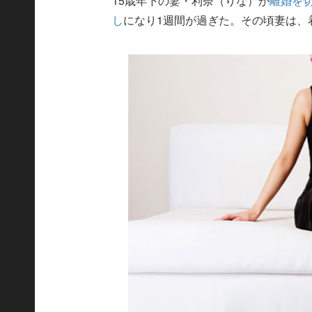
15歳年下の妻・利奈（りな）が
離婚を
し
になり1週間が過ぎた。その頃妻は、