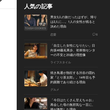
人気の記事
男女3人の旅だったはずが、帰り
は2人に…。1人の女性が残ると
Vol.74
決めた理由
TOUGH COOKIES
恋愛
6
「自立した女性になりたい」日
向坂46藤嶌果歩、初単独センタ
ーの不安と20歳の理想像
ライフスタイル
焼き鳥通が熱狂する渋谷の隠れ
家『とり茶太郎』。14年目も予
約困難であり続ける理由
グルメ
「今日はたくさん甘えちゃお」
再会した母の無邪気な一言に、
Vol.73
娘が激怒した理由