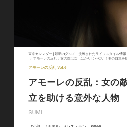
東京カレンダー | 最新のグルメ、洗練されたライフスタイル情報
アモーレの反乱：女の敵は女…ばかりじゃない！妻の自立を
アモーレの反乱 Vol.6
アモーレの反乱：女の
立を助ける意外な人物
SUMI
#小説
#ホテル
#レストラン
#夫婦