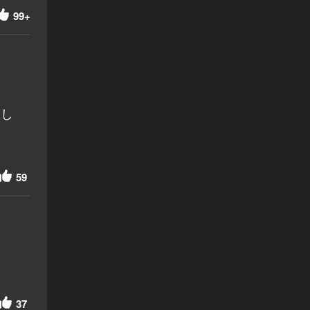
99+
ほし
59
37