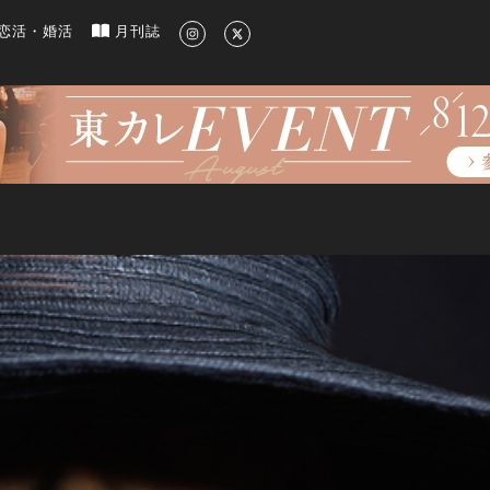
新のグルメ、洗練されたライフスタイル情報
恋活・婚活
月刊誌