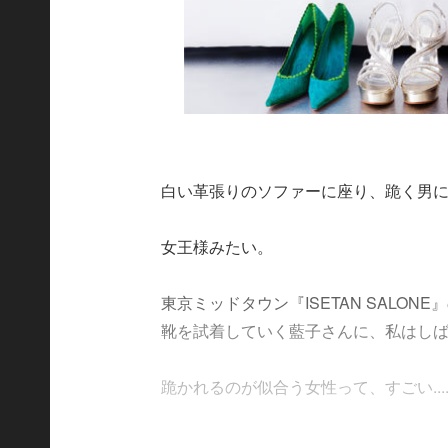
白い革張りのソファーに座り、跪く男
女王様みたい。
東京ミッドタウン『ISETAN SALO
靴を試着していく藍子さんに、私はし
跪かれるのが似合う女性って、すごい.....