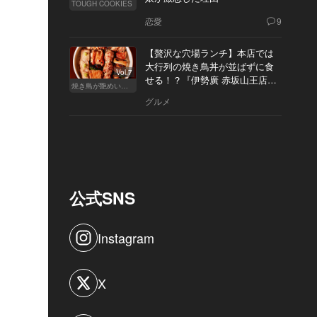
TOUGH COOKIES
恋愛
9
【贅沢な穴場ランチ】本店では
大行列の焼き鳥丼が並ばずに食
Vol.7
せる！？『伊勢廣 赤坂山王店』
焼き鳥が艶めいてきた
へ
グルメ
公式SNS
Instagram
X