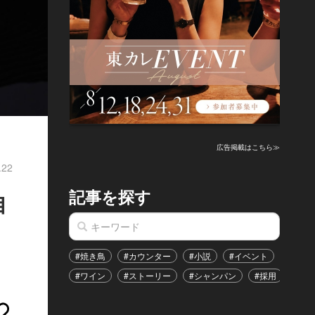
広告掲載はこちら≫
.22
記事を探す
自
#焼き鳥
#カウンター
#小説
#イベント
#港区
#ワイン
#ストーリー
#シャンパン
#採用
#恋