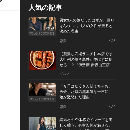
人気の記事
男女3人の旅だったはずが、帰り
は2人に…。1人の女性が残ると
Vol.74
決めた理由
TOUGH COOKIES
恋愛
5
【贅沢な穴場ランチ】本店では
大行列の焼き鳥丼が並ばずに食
せる！？『伊勢廣 赤坂山王店』
へ
グルメ
「今日はたくさん甘えちゃお」
再会した母の無邪気な一言に、
Vol.73
娘が激怒した理由
TOUGH COOKIES
恋愛
9
異素材の立体感でドレープを美
しく纏う。有村架純が魅せる、
Vol.53