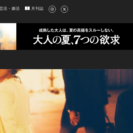
新のグルメ、洗練されたライフスタイル情報
恋活・婚活
月刊誌