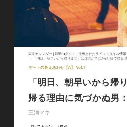
東京カレンダー | 最新のグルメ、洗練されたライフスタイル情報
「明日、朝早いから帰ります」は真実か？女が2軒目で帰る理
デートの答えあわせ【A】 Vol.1
「明日、朝早いから帰り
帰る理由に気づかぬ男
三浦マキ
#レストラン
#友達