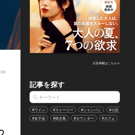
広告掲載はこちら≫
.08
記事を探す
#ワイン
#ストーリー
#シャンパン
#小説
#家
#女子会
#焼き鳥
#カウンター
#カフェ
#イベ