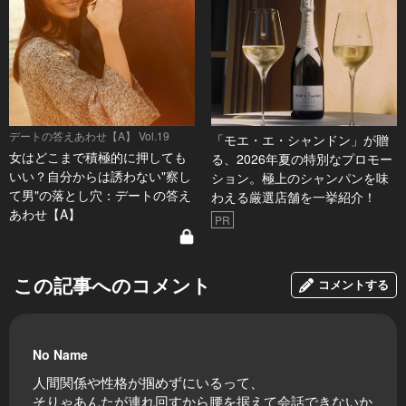
デートの答えあわせ【A】 Vol.19
「モエ・エ・シャンドン」が贈
女はどこまで積極的に押しても
る、2026年夏の特別なプロモー
いい？自分からは誘わない"察し
ション。極上のシャンパンを味
て男"の落とし穴：デートの答え
わえる厳選店舗を一挙紹介！
あわせ【A】
PR
この記事へのコメント
コメントする
No Name
人間関係や性格が掴めずにいるって、
そりゃあんたが連れ回すから腰を据えて会話できないか