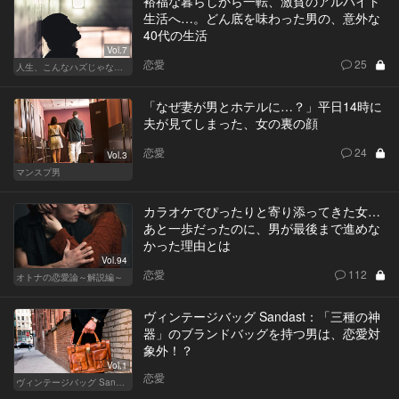
裕福な暮らしから一転、激貧のアルバイト
生活へ…。どん底を味わった男の、意外な
40代の生活
Vol.7
恋愛
25
人生、こんなハズじゃなかった。～ハイスペの憂鬱～
「なぜ妻が男とホテルに…？」平日14時に
夫が見てしまった、女の裏の顔
恋愛
24
Vol.3
マンスプ男
カラオケでぴったりと寄り添ってきた女…
あと一歩だったのに、男が最後まで進めな
かった理由とは
Vol.94
恋愛
112
オトナの恋愛論～解説編～
ヴィンテージバッグ Sandast：「三種の神
器」のブランドバッグを持つ男は、恋愛対
象外！？
Vol.1
恋愛
ヴィンテージバッグ Sandast