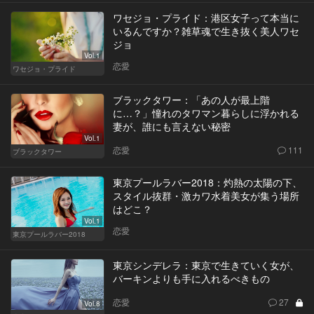
ワセジョ・プライド：港区女子って本当に
いるんですか？雑草魂で生き抜く美人ワセ
ジョ
Vol.1
恋愛
ワセジョ・プライド
ブラックタワー：「あの人が最上階
に…？」憧れのタワマン暮らしに浮かれる
妻が、誰にも言えない秘密
Vol.1
恋愛
111
ブラックタワー
東京プールラバー2018：灼熱の太陽の下、
スタイル抜群・激カワ水着美女が集う場所
はどこ？
Vol.1
恋愛
東京プールラバー2018
東京シンデレラ：東京で生きていく女が、
バーキンよりも手に入れるべきもの
恋愛
27
Vol.8