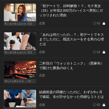
「初デートで、22時解散！？」モテ美女
（33）が年収2,000万のハイスペ男性にガ
ッカリされた理由
Vol.227
恋愛
32
男と女の答えあわせ【Q】
「あれは何だったの…？」初デートでキス
までしたのに、既読スルーをする男の心理
とは
Vol.279
恋愛
32
男と女の答えあわせ【Q】
二軒目の『ウォッカトニック』（西麻布）
で賭けた勝負のゆくえ
恋愛
Vol.1
身も心も酔わせる、二軒目の切り札
結婚前提の同棲だったのに、わずか9ヶ月
で破綻。女が許せなかった些細なコトとは
恋愛
55
Vol.288