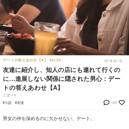
デートの答えあわせ【A】 Vol.20
2018.02.18
友達に紹介し、知人の店にも連れて行くの
に…進展しない関係に隠された男心：デー
トの答えあわせ【A】
三浦マキ
#小説
#友達
165
男女の仲を深めるのに欠かせない、デート。