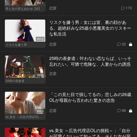
Vol.1
恋愛
170
男と女の答えあわせ【A】
リスクを嫌う男：女には皆、裏の顔があ
る。超絶好みな25歳小悪魔美女のリスキー
な私生活
Vol.2
恋愛
32
リスクを嫌う男
25時の表参道：叶わない恋ならば、いっそ
忘れたい。可憐で危険な、人妻からの誘惑
恋愛
Vol.1
25時の表参道
「この見た目で損してるの」悲しみの26歳
OLが母親から言われた驚きの忠告
恋愛
98
Vol.5
vs.美女 ～広告代理店OLの挑戦～
vs.美女 ～広告代理店OLの挑戦～：「自分
が可愛くないって知ってる」そんな女が屈