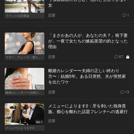
女
Vol.1
恋愛
1
フランス式恋愛論
「まさかあの人が、あなたの夫？」格下妻
が、一夜で女たちの嫉妬羨望の的となった
理由
Vol.8
恋愛
67
マザー・ウォーズ～妻たちの階級闘争～
離婚カレンダー〜夫婦の正しい終わり
方〜：結婚5年。ある日突然、夫が突然家
を出たワケ
Vol.1
恋愛
13
離婚カレンダー〜夫婦の正しい終わり方〜
メニューによります2：牙を剥いた独身貴
族。都心を離れた話題フレンチへの逃避行
恋愛
Vol.1
メニューによります2