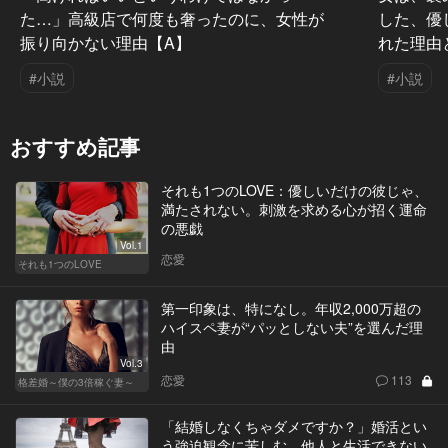
た…」高級店で何度も奢ったのに、女性が
した、優
振り向かない理由【A】
れた理由
#小説
#小説
おすすめ記事
それも1つのLOVE：優しいだけの彼じゃ、
満たされない。刺激を求める心が招く運命
の悪戯
Vol.1
恋愛
それも1つのLOVE
第一印象は、特になし。年収2,000万超の
ハイスペ妻が“パッとしない夫”を選んだ理
由
Vol.3
恋愛
113
格差婚～僕の3倍稼ぐ妻～
「結婚しなくちゃダメですか？」婚活とい
う強迫観念に苦しむ、他人と生活できない