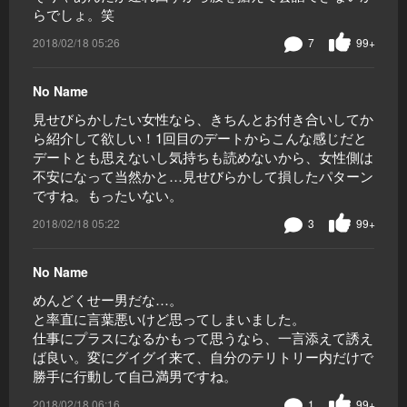
らでしょ。笑
2018/02/18 05:26
7
99+
No Name
見せびらかしたい女性なら、きちんとお付き合いしてか
ら紹介して欲しい！1回目のデートからこんな感じだと
デートとも思えないし気持ちも読めないから、女性側は
不安になって当然かと…見せびらかして損したパターン
ですね。もったいない。
2018/02/18 05:22
3
99+
No Name
めんどくせー男だな…。
と率直に言葉悪いけど思ってしまいました。
仕事にプラスになるかもって思うなら、一言添えて誘え
ば良い。変にグイグイ来て、自分のテリトリー内だけで
勝手に行動して自己満男ですね。
2018/02/18 06:16
1
99+