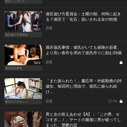
東京シンデレラ
港区遊び方委員会：土曜の朝、何時に起き
る？港区で「化石」扱いされる女の特徴
恋愛
Vol.1
港区遊び方委員会
港区仮氏事情：彼氏がいても保険が必要。
より良い条件を求めて仮氏作りに励む29歳
恋愛
Vol.2
港区仮氏事情
「また振られた！」慶応卒・外銀勤務の29
歳女。毎回同じ理由で、彼氏に振られ続
け…
Vol.25
恋愛
14
東京エアポケット
男と女の答えあわせ【A】：「この男、セ
コすぎ…！」デートの最後に男が破ってし
まった、禁断の掟