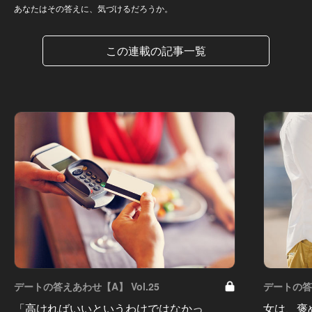
あなたはその答えに、気づけるだろうか。
この連載の記事一覧
デートの答えあわせ【A】 Vol.25
デートの答え
「高ければいいというわけではなかっ
女は、褒