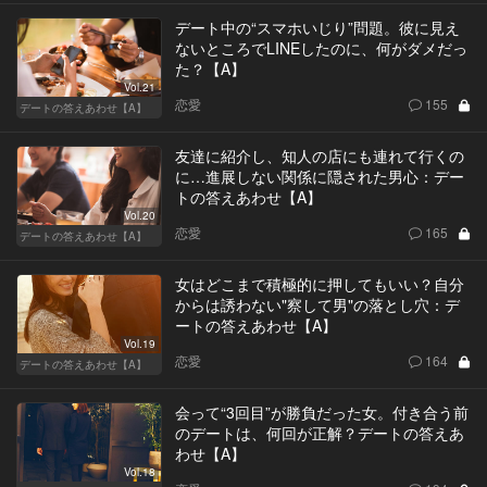
デート中の“スマホいじり”問題。彼に見え
ないところでLINEしたのに、何がダメだっ
た？【A】
Vol.21
恋愛
155
デートの答えあわせ【A】
友達に紹介し、知人の店にも連れて行くの
に…進展しない関係に隠された男心：デー
トの答えあわせ【A】
Vol.20
恋愛
165
デートの答えあわせ【A】
女はどこまで積極的に押してもいい？自分
からは誘わない"察して男"の落とし穴：デ
ートの答えあわせ【A】
Vol.19
恋愛
164
デートの答えあわせ【A】
会って“3回目”が勝負だった女。付き合う前
のデートは、何回が正解？デートの答えあ
わせ【A】
Vol.18