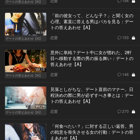
恋愛
194
デートの答えあわせ【A】
「前の彼女って、どんな子？」と聞く女の
心理。素直に答える男はバカを見る：デー
トの答えあわせ【A】
Vol.16
恋愛
153
デートの答えあわせ【A】
意外に単純？デート中に女が惚れた、2軒
目へ移動する際の男の振る舞い：デートの
答えあわせ【A】
Vol.15
恋愛
146
デートの答えあわせ【A】
見落としがちな、デート直前のマナー。日
程決めの際に男が必ずすべき事とは：デー
トの答えあわせ【A】
Vol.14
恋愛
270
デートの答えあわせ【A】
「何食べたい？」に対する正しい返答。男
の戦意を喪失させる女の行動：デートの答
えあわせ【A】