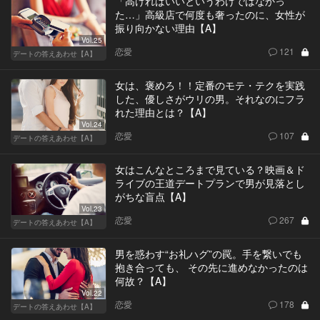
「高ければいいというわけではなかっ
た…」高級店で何度も奢ったのに、女性が
振り向かない理由【A】
Vol.25
恋愛
121
デートの答えあわせ【A】
女は、褒めろ！！定番のモテ・テクを実践
した、優しさがウリの男。それなのにフラ
れた理由とは？【A】
Vol.24
恋愛
107
デートの答えあわせ【A】
女はこんなところまで見ている？映画＆ド
ライブの王道デートプランで男が見落とし
がちな盲点【A】
Vol.23
恋愛
267
デートの答えあわせ【A】
男を惑わす“お礼ハグ”の罠。手を繋いでも
抱き合っても、 その先に進めなかったのは
何故？【A】
Vol.22
恋愛
178
デートの答えあわせ【A】