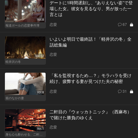
デートに1時間遅刻し、“ありえない姿”で登
場した女。彼女を見るなり、男が放った一
言とは
Vol.8
恋愛
67
報道ガールの恋愛事件簿
いよいよ明日で最終話！「軽井沢の冬」全
話総集編
恋愛
Vol.12
軽井沢の冬
「私を監視するため…？」モラハラを受け
続け、疲弊する妻が見つけた夫の秘密
恋愛
31
Vol.8
籠のなかの妻
二軒目の『ウォッカトニック』（西麻布）
で賭けた勝負のゆくえ
恋愛
Vol.1
身も心も酔わせる、二軒目の切り札