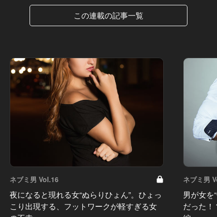
この連載の記事一覧
ネブミ男 Vol.16
ネブミ男 Vo
夜になると現れる女“ぬらりひょん”。ひょっ
男が女を
こり出現する、フットワークが軽すぎる女
だった！