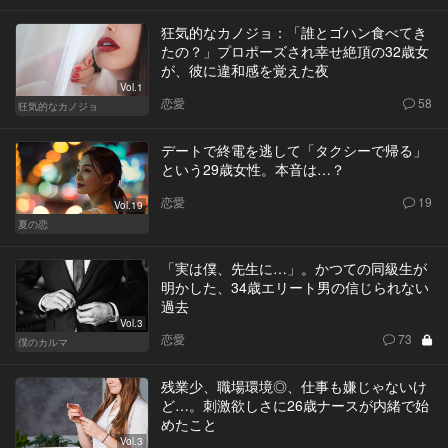
狂気的なカノジョ：「誰とゴハン食べてき
たの？」プロポーズされ幸せ絶頂の32歳女
が、彼に違和感を覚えた夜
Vol.1
恋愛
58
狂気的なカノジョ
デートで終電を逃して「タクシーで帰る」
という29歳女性。本音は…？
恋愛
19
Vol.19
夏の恋
「実は僕、先生に…」。かつての同級生が
明かした、34歳エリート男の信じられない
過去
Vol.3
恋愛
73
僕のカルマ
残業少、職場環境◎、仕事も嫌じゃないけ
ど…。刺激欲しさに26歳ナースが内緒で始
めたこと
Vol.3