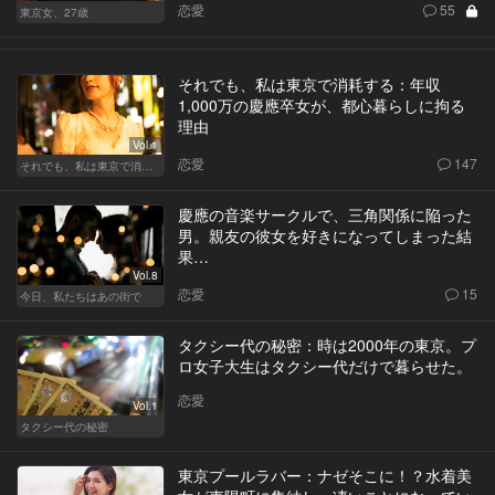
恋愛
55
東京女、27歳
それでも、私は東京で消耗する：年収
1,000万の慶應卒女が、都心暮らしに拘る
理由
Vol.1
恋愛
147
それでも、私は東京で消耗する
慶應の音楽サークルで、三角関係に陥った
男。親友の彼女を好きになってしまった結
果…
Vol.8
恋愛
15
今日、私たちはあの街で
タクシー代の秘密：時は2000年の東京。プ
ロ女子大生はタクシー代だけで暮らせた。
恋愛
Vol.1
タクシー代の秘密
東京プールラバー：ナゼそこに！？水着美