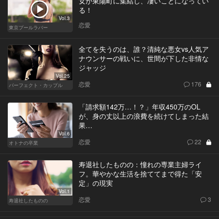
女が東陽町に集結し、凄いことになってい
る！
Vol.3
恋愛
東京プールラバー
全てを失うのは、誰？清純な悪女vs人気ア
ナウンサーの戦いに、世間が下した非情な
ジャッジ
Vol.25
恋愛
176
パーフェクト・カップル
「請求額142万…！？」年収450万のOL
が、身の丈以上の浪費を続けてしまった結
果…
Vol.6
恋愛
22
オトナの卒業
寿退社したものの：憧れの専業主婦ライ
フ。華やかな生活を捨ててまで得た「安
定」の現実
Vol.1
恋愛
3
寿退社したものの