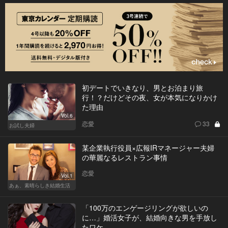
初デートでいきなり、男とお泊まり旅
行！？だけどその夜、女が本気になりかけ
た理由
Vol.6
恋愛
33
お試し夫婦
某企業執行役員×広報IRマネージャー夫婦
の華麗なるレストラン事情
恋愛
Vol.1
あぁ、素晴らしき結婚生活
「100万のエンゲージリングが欲しいの
に…」婚活女子が、結婚向きな男を手放し
たワケ