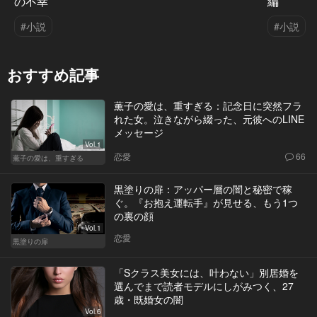
の不幸
編
#小説
#小説
おすすめ記事
薫子の愛は、重すぎる：記念日に突然フラ
れた女。泣きながら綴った、元彼へのLINE
メッセージ
Vol.1
恋愛
66
薫子の愛は、重すぎる
黒塗りの扉：アッパー層の闇と秘密で稼
ぐ。『お抱え運転手』が見せる、もう1つ
の裏の顔
Vol.1
恋愛
黒塗りの扉
「Sクラス美女には、叶わない」別居婚を
選んでまで読者モデルにしがみつく、27
歳・既婚女の闇
Vol.6