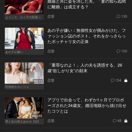
婚届と共に姿を消した夫。「妻の知らぬ間
に離婚」は成立する？
Vol.1
恋愛
130
ようこそ、ルミ子の部屋へ
あの子が嫌い：無個性女が掴みかけた、フ
ァッション誌のポスト。それをかっさらっ
たポッチャリ女の正体
Vol.1
恋愛
150
あの子が嫌い
「重罪なのよ！」人の夫を誘惑する、26
歳“欲しがり女”の顛末
恋愛
154
Vol.11
狂気的なカノジョ
アプリで出会って、わずか1ヶ月でプロポ
ーズされた34歳女。婚活地獄から抜け出せ
たコツとは
Vol.253
恋愛
48
男と女の答えあわせ【Q】