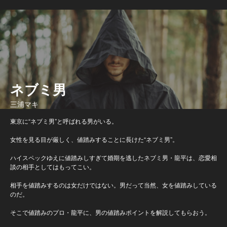
ネブミ男
三浦マキ
東京に“ネブミ男”と呼ばれる男がいる。
女性を見る目が厳しく、値踏みすることに長けた“ネブミ男”。
ハイスペックゆえに値踏みしすぎて婚期を逃したネブミ男・龍平は、恋愛相
談の相手としてはもってこい。
相手を値踏みするのは女だけではない。男だって当然、女を値踏みしている
のだ。
そこで値踏みのプロ・龍平に、男の値踏みポイントを解説してもらおう。