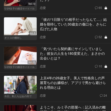
Vol.13
恋愛
65
U-29女子の婚活サバイバル
「彼の“1日限り”の相手だったなんて…」結
婚を期待していた30歳女の傷口を、さらに
広げた人物
Vol.5
恋愛
52
オトコの棚卸し
「気づいたら契約書にサインしていまし
た」彼女の人生を180度変えた、まさかの
出会いとは？
Vol.25
恋愛
10
U-29女子の婚活サバイバル
上京4年の26歳女子。美人で性格良しの芦
屋育ちのお嬢様が、アプリで男から避けら
れる理由とは
Vol.2
恋愛
24
今日、私たちはあの街で
ようこそ、ルミ子の部屋へ：記入済みの離