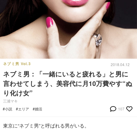
ネブミ男 Vol.3
2018.04.12
ネブミ男：「一緒にいると疲れる」と男に
言わせてしまう、美容代に月10万費やす“ぬ
り化け女”
三浦マキ
#小説
#エリア
#婚活
107
東京に“ネブミ男”と呼ばれる男がいる。