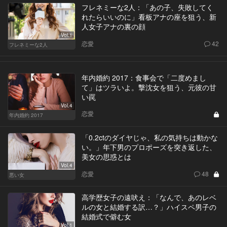
フレネミーな2人：「あの子、失敗してく
れたらいいのに」看板アナの座を狙う、新
人女子アナの裏の顔
Vol.1
恋愛
42
フレネミーな2人
年内婚約 2017：食事会で「二度めまし
て」はツラいよ。撃沈女を狙う、元彼の甘
い罠
Vol.4
恋愛
年内婚約 2017
「0.2ctのダイヤじゃ、私の気持ちは動かな
い。」年下男のプロポーズを突き返した、
美女の思惑とは
Vol.4
恋愛
48
悪い女
高学歴女子の遠吠え：「なんで、あのレベ
ルの女と結婚する訳…？」ハイスペ男子の
結婚式で僻む女
Vol.1