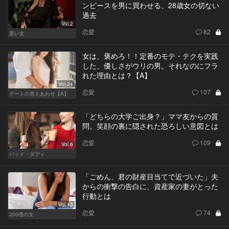
ンピースを男に買わせる、28歳女の切ない
過去
Vol.2
恋愛
82
悪い女
女は、褒めろ！！定番のモテ・テクを実践
した、優しさがウリの男。それなのにフラ
れた理由とは？【A】
Vol.24
恋愛
107
デートの答えあわせ【A】
「どちらの大学ご出身？」ママ友からの質
問。笑顔の裏に隠された恐ろしい意図とは
恋愛
109
Vol.6
バッド・ダディ
「ごめん、君の財産目当てで近づいた」夫
からの衝撃の告白に、資産家の妻がとった
行動とは
Vol.13
恋愛
74
200億の女