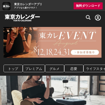
東京カレンダーアプリ
無料ダウンロード
アプリなら超サクサク！
グルメ情報・プレミアムレストラン予約サイト
トップ
プレミアム
グルメ
恋愛
ライフスタ