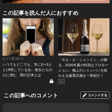
この記事を読んだ人におすすめ
ネブミ男 Vol.11
「モエ・エ・シャンドン」が贈
いつでもどこでも、常に2〜3人
る、2026年夏の特別なプロモー
とLINEしている女。彼女たちの
ション。極上のシャンパンを味
心に潜む、闇の正体とは
わえる厳選店舗を一挙紹介！
PR
この記事へのコメント
コメントする