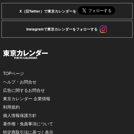
X（旧Twitter）で東京カレンダーを
Instagramで東京カレンダーをフォローする
TOPページ
ヘルプ・お問合せ
広告に関するお問合せ
東京カレンダー 企業情報
利用規約
個人情報保護方針
著作権・免責事項について
特定商取引法に基づく表示