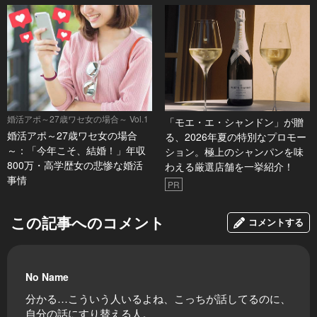
婚活アポ～27歳ワセ女の場合～ Vol.1
「モエ・エ・シャンドン」が贈
婚活アポ～27歳ワセ女の場合
る、2026年夏の特別なプロモー
～：「今年こそ、結婚！」年収
ション。極上のシャンパンを味
800万・高学歴女の悲惨な婚活
わえる厳選店舗を一挙紹介！
事情
PR
この記事へのコメント
コメントする
No Name
分かる…こういう人いるよね、こっちが話してるのに、
自分の話にすり替える人。