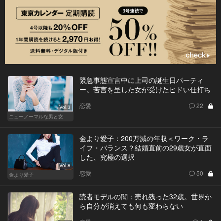
緊急事態宣言中に上司の誕生日パーティ
ー。苦言を呈した女が受けたヒドい仕打ち
恋愛
22
Vol.3
ニューノーマルな男と女
金より愛子：200万減の年収＜ワーク・ラ
イフ・バランス？結婚直前の29歳女が直面
した、究極の選択
Vol.8
恋愛
50
金より愛子
読者モデルの闇：売れ残った32歳。世界か
ら自分が消えても何も変わらない