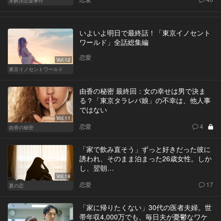
未解決恋愛事件
いよいよ明日で最終話！「東京イノセント
ワールド」全話総集編
恋愛
Vol.12
東京イノセントワールド
由香の秘密 最終回：女の幸せは男で決ま
る？「東京タラレバ娘」の不幸は、他人事
ではない
Vol.11
恋愛
4
由香の秘密
「家で飲み直そう」ずっと好きだった彼に
誘われ、そのまま泊まった26歳女性。しか
し、翌朝…
Vol.18
恋愛
17
夏の恋
「家に帰りたくない」30代の医者夫婦。世
帯年収4,000万でも、毎日夫が憂鬱なワケ