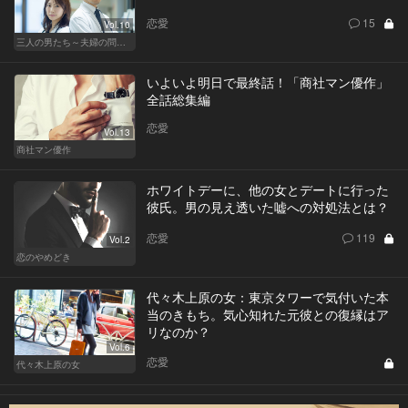
恋愛
15
Vol.10
三人の男たち～夫婦の問題～
いよいよ明日で最終話！「商社マン優作」
全話総集編
恋愛
Vol.13
商社マン優作
ホワイトデーに、他の女とデートに行った
彼氏。男の見え透いた嘘への対処法とは？
恋愛
119
Vol.2
恋のやめどき
代々木上原の女：東京タワーで気付いた本
当のきもち。気心知れた元彼との復縁はア
リなのか？
Vol.6
恋愛
代々木上原の女