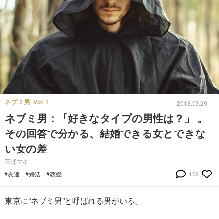
ネブミ男 Vol.1
2018.03.29
ネブミ男：「好きなタイプの男性は？」 。
その回答で分かる、結婚できる女とできな
い女の差
三浦マキ
#友達
#婚活
#恋愛
102
東京に“ネブミ男”と呼ばれる男がいる。