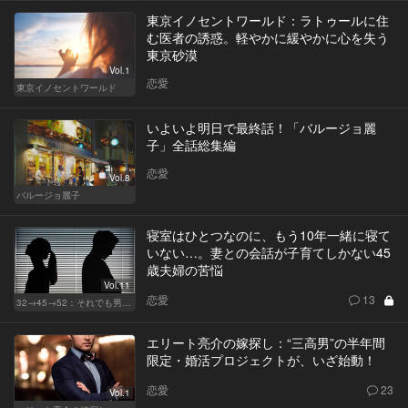
東京イノセントワールド：ラトゥールに住
む医者の誘惑。軽やかに緩やかに心を失う
東京砂漠
Vol.1
恋愛
東京イノセントワールド
いよいよ明日で最終話！「バルージョ麗
子」全話総集編
恋愛
Vol.8
バルージョ麗子
寝室はひとつなのに、もう10年一緒に寝て
いない…。妻との会話が子育てしかない45
歳夫婦の苦悩
Vol.11
恋愛
13
32→45→52：それでも男は完成しない。
エリート亮介の嫁探し：“三高男”の半年間
限定・婚活プロジェクトが、いざ始動！
恋愛
23
Vol.1