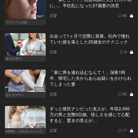
に…。半狂乱になった27歳妻の決意
恋愛
86
Vol.7
マテリアル夫婦
出会って1ヶ月で交際に発展。社内で憧れ
ていた彼を落とした25歳女のテクニック
恋愛
8
Vol.3
東京3C男子
「家に男を連れ込むなんて！」深夜1時
半、帰宅した夫からあらぬ疑いをかけられ
てしまった妻
Vol.11
恋愛
65
恋するマザー
ずっと彼氏ナシだった友人が、年収2,000
万の男と交際0日婚。怪しさを感じて心配
すると、驚きの答えが…
Vol.6
恋愛
17
AM9時、六本木のカフェで