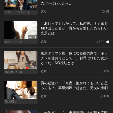
のバーに行ったら…
Vol.1
恋愛
15
マティーニのほかにも
「あれってもしかして、私の夫…？」家を
飛び出した妻が、窓から目撃した恐ろしい
光景とは
Vol.14
恋愛
71
私のモラハラ夫
東京タワマン族：気になる彼の家で、キッ
チンを使おうとして…。お呼ばれした女が
とった、NG行動とは
Vol.1
恋愛
35
東京タワマン族
男の勘違い：「今夜、抱かれてもいいと思
ってる？」高級鮨屋で起きた、男女の惨劇
恋愛
180
Vol.1
男の勘違い
「一体どこ！？」出産間際に夫が行方不明