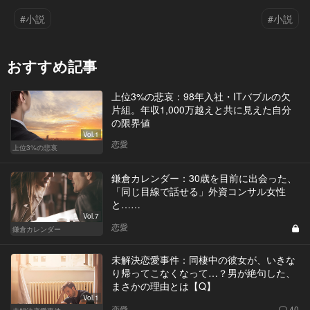
#小説
#小説
おすすめ記事
上位3%の悲哀：98年入社・ITバブルの欠
片組。年収1,000万越えと共に見えた自分
の限界値
Vol.1
恋愛
上位3%の悲哀
鎌倉カレンダー：30歳を目前に出会った、
「同じ目線で話せる」外資コンサル女性
と……
Vol.7
恋愛
鎌倉カレンダー
未解決恋愛事件：同棲中の彼女が、いきな
り帰ってこなくなって…？男が絶句した、
まさかの理由とは【Q】
Vol.1
恋愛
40