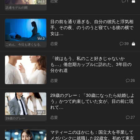
恋愛
1
Vol.5
読者モデルの闇
目の前を通り過ぎる、自分の彼氏と浮気相
手。その夜、のうのうと寝ている彼の横で
女は…
Vol.3
恋愛
39
ごめん、今日も遅くなる。
「彼はもう、私のこと好きじゃないか
も…」倦怠期カップルに訪れた、3年目の
分かれ道
恋愛
26
29歳のグレー：「30歳になったら結婚しよ
う」かつて約束していた女が、目の前に現
れて…
Vol.1
恋愛
27
29歳のグレー
マティーニのほかにも：国立大を卒業して
メガバンクに就職した22歳女。初めて東京