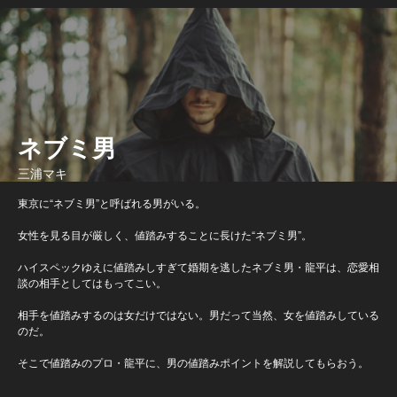
ネブミ男
三浦マキ
東京に“ネブミ男”と呼ばれる男がいる。
女性を見る目が厳しく、値踏みすることに長けた“ネブミ男”。
ハイスペックゆえに値踏みしすぎて婚期を逃したネブミ男・龍平は、恋愛相
談の相手としてはもってこい。
相手を値踏みするのは女だけではない。男だって当然、女を値踏みしている
のだ。
そこで値踏みのプロ・龍平に、男の値踏みポイントを解説してもらおう。