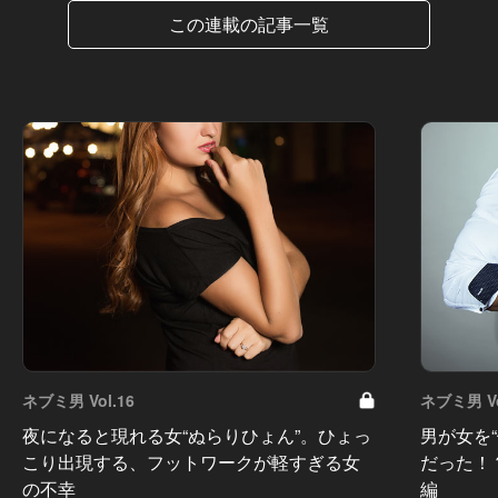
この連載の記事一覧
ネブミ男 Vol.16
ネブミ男 Vo
夜になると現れる女“ぬらりひょん”。ひょっ
男が女を
こり出現する、フットワークが軽すぎる女
だった！
の不幸
編