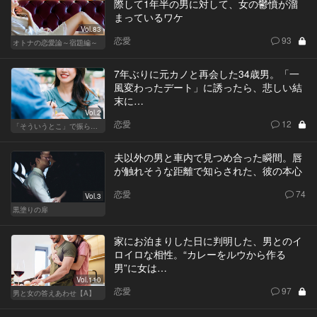
際して1年半の男に対して、女の鬱憤が溜
まっているワケ
Vol.83
恋愛
93
オトナの恋愛論～宿題編～
7年ぶりに元カノと再会した34歳男。「一
風変わったデート」に誘ったら、悲しい結
末に…
Vol.2
恋愛
12
「そういうとこ」で振られる男
夫以外の男と車内で見つめ合った瞬間。唇
が触れそうな距離で知らされた、彼の本心
恋愛
74
Vol.3
黒塗りの扉
家にお泊まりした日に判明した、男とのイ
ロイロな相性。“カレーをルウから作る
男”に女は…
Vol.110
恋愛
97
男と女の答えあわせ【A】