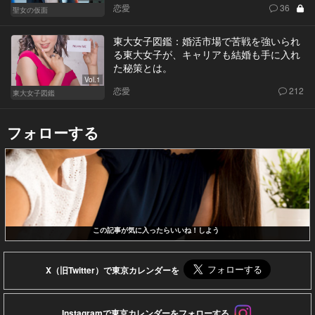
恋愛
36
聖女の仮面
東大女子図鑑：婚活市場で苦戦を強いられ
る東大女子が、キャリアも結婚も手に入れ
た秘策とは。
Vol.1
恋愛
212
東大女子図鑑
フォローする
この記事が気に入ったらいいね！しよう
X（旧Twitter）で東京カレンダーを
Instagramで東京カレンダーをフォローする