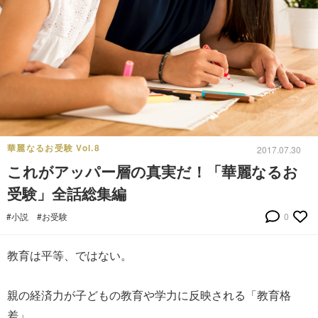
華麗なるお受験 Vol.8
2017.07.30
これがアッパー層の真実だ！「華麗なるお
受験」全話総集編
#小説
#お受験
0
教育は平等、ではない。
親の経済力が子どもの教育や学力に反映される「教育格
差」。