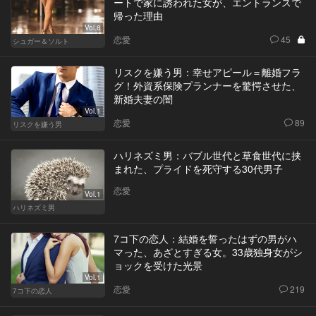
ートで家に誘われた女が、エントランスで
帰った理由
Vol.8
恋愛
45
シュガー＆ソルト
リスクを嫌う男：幸せアピール＝離婚フラ
グ！外資系保険プランナーを驚愕させた、
新婚夫妻の闇
Vol.1
恋愛
89
リスクを嫌う男
ハリネズミ男：バブル世代と草食世代に挟
まれた、プライドを死守する30代男子
恋愛
Vol.1
ハリネズミ男
7コ下の恋人：結婚を誓ったはずの男がハ
マった、あざとすぎる女。33歳独身女がシ
ョックを受けた光景
Vol.1
恋愛
219
7コ下の恋人