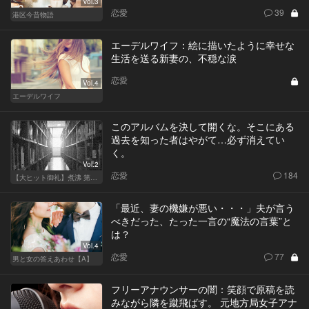
Vol.3
恋愛
39
港区今昔物語
エーデルワイフ：絵に描いたように幸せな
生活を送る新妻の、不穏な涙
恋愛
Vol.4
エーデルワイフ
このアルバムを決して開くな。そこにある
過去を知った者はやがて…必ず消えてい
く。
Vol.2
恋愛
184
【大ヒット御礼】煮沸 第二章
「最近、妻の機嫌が悪い・・・」夫が言う
べきだった、たった一言の“魔法の言葉”と
は？
Vol.4
恋愛
77
男と女の答えあわせ【A】
フリーアナウンサーの闇：笑顔で原稿を読
みながら隣を蹴飛ばす。 元地方局女子アナ