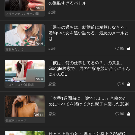
の過酷すぎるバトル
Vol.1
恋愛
フリーアナウンサーの闇
「過去の過ちは、結婚前に精算しなきゃ」
婚約中の女を追い詰める、最悪のメールと
は
Vol.6
恋愛
65
貴女みたいに
「彼は、何の仕事してるの？」の真意。
Google検索で、男の年収を競い合うにゃん
にゃんOL
Vol.6
恋愛
5
にゃんにゃんOL物語
「本番1週間前に、嘘でしょ…」合格のた
めにすべてを賭けてきた親子を襲った悲劇
恋愛
90
Vol.11
御三家ウォーズ
代々木上原の女： 港区より格上？26歳OL