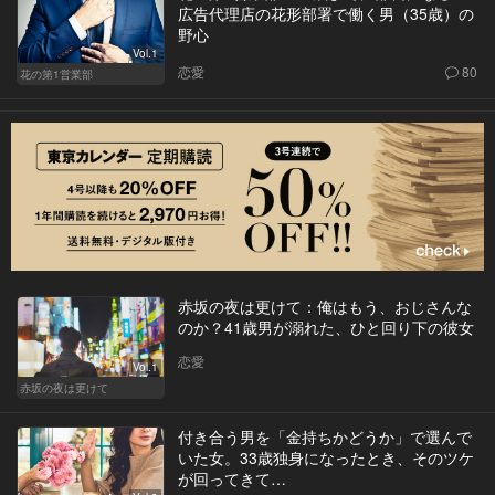
広告代理店の花形部署で働く男（35歳）の
野心
Vol.1
恋愛
80
花の第1営業部
赤坂の夜は更けて：俺はもう、おじさんな
のか？41歳男が溺れた、ひと回り下の彼女
恋愛
Vol.1
赤坂の夜は更けて
付き合う男を「金持ちかどうか」で選んで
いた女。33歳独身になったとき、そのツケ
が回ってきて…