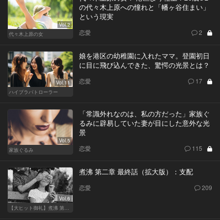
の代々木上原への憧れと「幡ヶ谷住まい」
という現実
Vol.2
恋愛
2
代々木上原の女
娘を港区の幼稚園に入れたママ。登園初日
に目に飛び込んできた、驚愕の光景とは？
恋愛
17
Vol.11
ハイブラパトローラー
「常識外れなのは、私の方だった」家族ぐ
るみに辟易していた妻が目にした意外な光
景
Vol.5
恋愛
115
家族ぐるみ
煮沸 第二章 最終話（拡大版）：支配
恋愛
209
Vol.6
【大ヒット御礼】煮沸 第二章