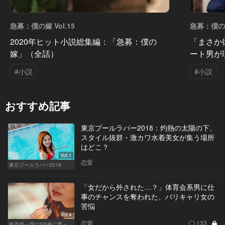
急募：僕の嫁 Vol.15
急募：僕の嫁 
2020年ヒット小説総集編：「急募：僕の
「まさか
嫁」（全話）
ート男が
#小説
#小説
おすすめ記事
東京プールラバー2018：灼熱の太陽の下、
スタイル抜群・激カワ水着美女が集う場所
はどこ？
Vol.1
恋愛
東京プールラバー2018
「女だから外された…？」体育会系男に仕
事のチャンスを奪われた、バリキャリ女の
苦悩
Vol.4
恋愛
133
格差婚～僕の3倍稼ぐ妻～