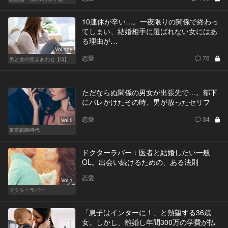
10連休が辛い…。一夜限りの関係で終わっ
てしまい、結婚相手に選ばれない女にはあ
る理由が…
Vol.109
恋愛
76
男と女の答えあわせ【Q】
ただならぬ関係の男女が出張先で…。部下
にバレかけたその時、男が放ったセリフ
恋愛
34
Vol.5
東京戦略時代
ドクターラバー：医者と結婚したい一般
OL。出会い続けるための、ある法則
恋愛
Vol.1
ドクターラバー
「息子はインターに！」と熱望する36歳
女。しかし、離婚し年間300万の学費が払