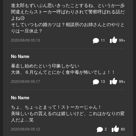
進太郎もずいぶん思いきったことするね、というか一歩
間違えたらストーカー呼ばわりされて警察呼ばれる話だ
よね😥
そしていつもの婚カツは？相談所のお姉さんとのやりと
りは一旦休止？
2020/06/09 05:13
11
99+
No Name
暴走し始めたという印象しかない
大体、６月なんてとにかく食中毒が怖いでしょ！！
2020/06/09 05:17
13
99+
No Name
ちょ、ちょっとまって！ストーカーじゃん！
美味しいもの貰えるのは嬉しいけど、これはかなりの変
人だよ…笑
2020/06/09 05:12
2
80