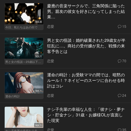
慶應の音楽サークルで、三角関係に陥った
男。親友の彼女を好きになってしまった結
果…
Vol.8
恋愛
15
今日、私たちはあの街で
男と女の怪談：婚約破棄された29歳女が半
狂乱に…。商社の受付嬢が見た、戦慄の来
客予告とは
Vol.1
恋愛
70
男と女の怪談～25歳以下閲覧禁止～
運命の時計：お受験ママの間では、暗黙の
ルール！？ネイビーのスーツに合わせる時
計はコレ
Vol.1
恋愛
24
運命の時計
ナシ子先輩の幸福な人生：「彼ナシ・夢ナ
シ・貯金ナシ」31歳・お嬢様OLが直面し
た現実
Vol.1
恋愛
35
ナシ子先輩の幸福な人生