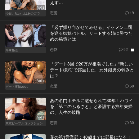
えず…
Vol.3
恋愛
19
今日、私たちはあの街で
「必ず振り向かせてみせる」イケメン上司
を巡る姉妹バトル。リードする姉に勝つた
めの秘策とは
Vol.6
恋愛
92
姉妹格差
「デート3回で20万が相場でした」“新しい
デート様式”で露呈した、元外銀男の弱みと
は？
Vol.1
恋愛
60
デート事情2020
あの名門ホテルに魅せられて30年！ハワイ
を「第二のふるさと」と豪語する熟年夫婦
の、人生の岐路
Vol.1
恋愛
30
東京ピープルコレクション
花の第1営業部：40歳までに部長になる！