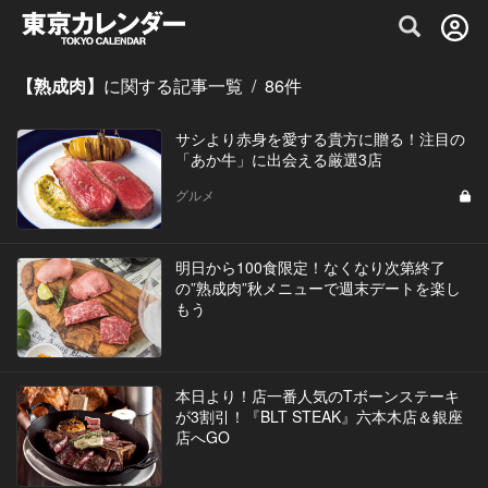
グルメ情報・プレミアムレストラン予約サイト
【熟成肉】
に関する記事一覧
/
86
件
サシより赤身を愛する貴方に贈る！注目の
「あか牛」に出会える厳選3店
グルメ
明日から100食限定！なくなり次第終了
の”熟成肉”秋メニューで週末デートを楽し
もう
本日より！店一番人気のTボーンステーキ
が3割引！『BLT STEAK』六本木店＆銀座
店へGO