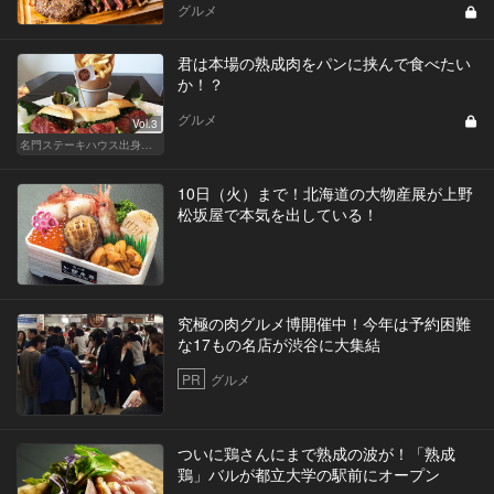
グルメ
君は本場の熟成肉をパンに挟んで食べたい
か！？
グルメ
Vol.3
名門ステーキハウス出身「サラブレッドサンド」三強
10日（火）まで！北海道の大物産展が上野
松坂屋で本気を出している！
究極の肉グルメ博開催中！今年は予約困難
な17もの名店が渋谷に大集結
PR
グルメ
ついに鶏さんにまで熟成の波が！「熟成
鶏」バルが都立大学の駅前にオープン