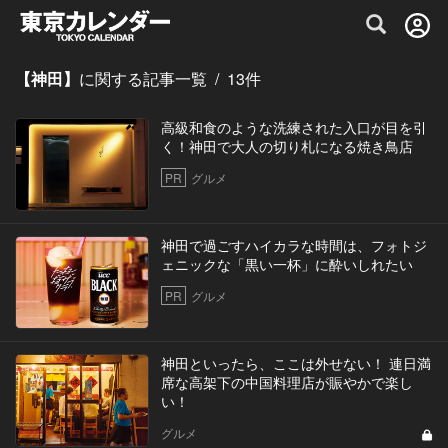
グルメ情報・プレミアムレストラン予約サイト
【神田】
に関する記事一覧
/
13
件
高級和食のような洗練された入口が目を引
く！神田で大人の切り札になる焼き鳥店
PR
グルメ
神田で過ごすハイカラな時間は、フォトジ
ェニックな「黒い一杯」に酔いしれたい
PR
グルメ
神田といったら、ここは外せない！ 連日満
席な高架下の中国料理店が賑やかで楽し
い！
グルメ