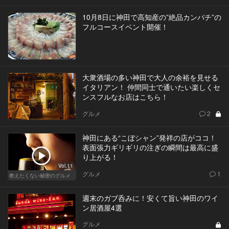
10月8日に神田で高知産の”絶品カンパチ”の
フルコースイベント開催！
大衆酒場の多い神田で大人の余裕を見せる
イタリアン！ 仲間同士で通いたい楽しくセ
ンスフルなお店はこちら！
グルメ
2
神田にある“こぼシャン”発祥の店がココ！
表面張力ギリギリの注ぎの瞬間は最高に盛
り上がる！
Vol.11
グルメ
1
教えたくない秘密のグルメ
週末のガブ呑みに！安くて旨い神田のワイ
ン居酒屋4選
グルメ