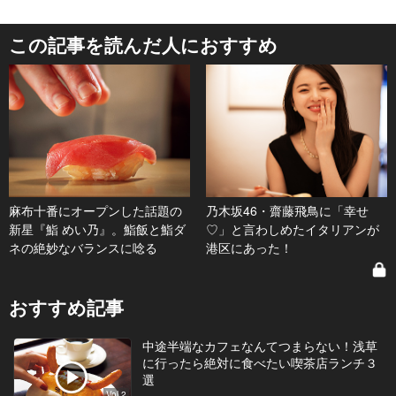
この記事を読んだ人におすすめ
麻布十番にオープンした話題の
乃木坂46・齋藤飛鳥に「幸せ
新星『鮨 めい乃』。鮨飯と鮨ダ
♡」と言わしめたイタリアンが
ネの絶妙なバランスに唸る
港区にあった！
おすすめ記事
中途半端なカフェなんてつまらない！浅草
に行ったら絶対に食べたい喫茶店ランチ３
選
Vol.2