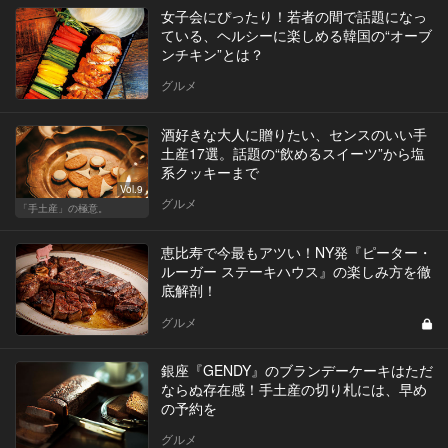
女子会にぴったり！若者の間で話題になっ
ている、ヘルシーに楽しめる韓国の“オーブ
ンチキン”とは？
グルメ
酒好きな大人に贈りたい、センスのいい手
土産17選。話題の“飲めるスイーツ”から塩
系クッキーまで
Vol.9
グルメ
「手土産」の極意。
恵比寿で今最もアツい！NY発『ピーター・
ルーガー ステーキハウス』の楽しみ方を徹
底解剖！
グルメ
銀座『GENDY』のブランデーケーキはただ
ならぬ存在感！手土産の切り札には、早め
の予約を
グルメ