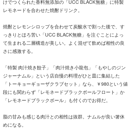
けでつくられた香料無添加の「UCC BLACK無糖」に特製
レモネードを合わせた焼酎ドリンク。
焼酎とレモンシロップを合わせて炭酸水で割った後で、す
っきりとほろ苦い「UCC BLACK無糖」を注ぐことによっ
て生まれる二層構造が美しい。よく混ぜて飲めば相性の良
さに感激する。
「特製 肉汁焼き餃子」「肉汁焼き小龍包」「もやしのジン
ジャーナムル」という店自慢の料理がひと皿に集結した
「トーキョーギョーザクラブセット」なら、￥980という値
段にも関わらず「レモネードブラックボールフロート」か
「レモネードブラックボール」も付くのでお得だ。
脂の甘みも感じる肉汁との相性は抜群。ナムルが良い箸休
めになる。