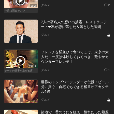
グルメ
2
Vol.1
今日は蕎麦でいい
7人の著名人の想い出披露！レストランデ
ート❤私が恋に落ちた＆落とした瞬間
グルメ
フレンチを横並びで食べてこそ、東京の大
人だ！一度は体験しておくべき、艶やかカ
ウンターフレンチ！
Vol.16
グルメ
1
デートの勝率が上がる店
世界のトップバーテンダーが伝授！ビール
党に捧ぐ、自宅でもできる極旨ビアカクテ
ル9選！
グルメ
築地で一番のうにを狙え！憧れだった銀座