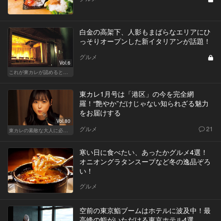
白金の高架下、人影もまばらなエリアにひ
っそりオープンした新イタリアンが話題！
グルメ
Vol.6
これが東カレが認めるとっておきの隠れ家
東カレ1月号は「港区」の今を完全網
羅！“艶やか”だけじゃない知られざる魅力
をお届けする
Vol.80
グルメ
21
東カレの素敵な大人に必要なこと
寒い日に食べたい、あったかグルメ4選！
オニオングラタンスープなど冬の逸品ぞろ
い！
グルメ
空前の東京鮨ブームはホテルに波及中！最
高峰の鮨がいただける東京ホテル4選