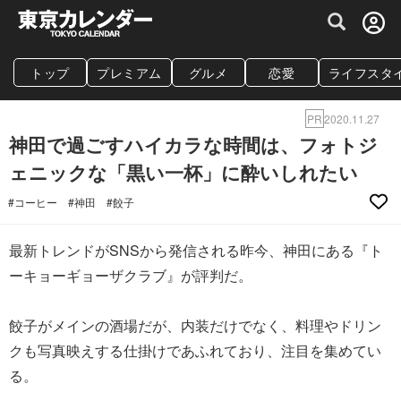
グルメ情報・プレミアムレストラン予約サイト
トップ
プレミアム
グルメ
恋愛
ライフスタ
PR
2020.11.27
神田で過ごすハイカラな時間は、フォトジ
ェニックな「黒い一杯」に酔いしれたい
#コーヒー
#神田
#餃子
最新トレンドがSNSから発信される昨今、神田にある『ト
ーキョーギョーザクラブ』が評判だ。
餃子がメインの酒場だが、内装だけでなく、料理やドリン
クも写真映えする仕掛けであふれており、注目を集めてい
る。