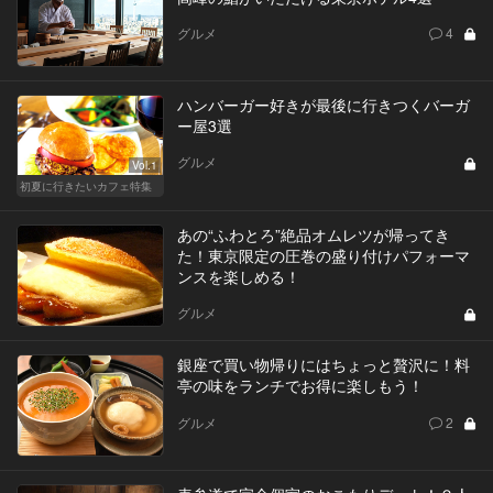
グルメ
4
ハンバーガー好きが最後に行きつくバーガ
ー屋3選
グルメ
Vol.1
初夏に行きたいカフェ特集
あの“ふわとろ”絶品オムレツが帰ってき
た！東京限定の圧巻の盛り付けパフォーマ
ンスを楽しめる！
グルメ
銀座で買い物帰りにはちょっと贅沢に！料
亭の味をランチでお得に楽しもう！
グルメ
2