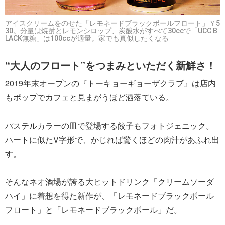
アイスクリームをのせた「レモネードブラックボールフロート」￥5
30。分量は焼酎とレモンシロップ、炭酸水がすべて30ccで「UCC B
LACK無糖」は100ccが適量。家でも真似したくなる
“大人のフロート”をつまみといただく新鮮さ！
2019年末オープンの『トーキョーギョーザクラブ』は店内
もポップでカフェと見まがうほど洒落ている。
パステルカラーの皿で登場する餃子もフォトジェニック。
ハートに似たV字形で、かじれば驚くほどの肉汁があふれ出
す。
そんなネオ酒場が誇る大ヒットドリンク「クリームソーダ
ハイ」に着想を得た新作が、「レモネードブラックボール
フロート」と「レモネードブラックボール」だ。