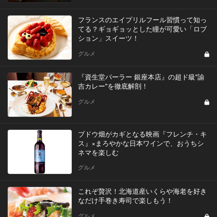
フランスのエイプリルフール習慣って知っ
てる？ギョギョッとした瞳が可愛い「ロブ
ション」スイーツ！
グルメ
『資生堂パーラー 銀座本店』の超ド級"諭
吉カレー"を徹底解剖！
グルメ
ブドウ畑がカギとなる映画『フレンチ・キ
ス』×まろやかな日本ワインで、おうちシ
ネマを楽しむ
グルメ
これぞ贅沢！北海道産いくらや海老を好き
なだけ手巻き寿司で楽しもう！
グルメ