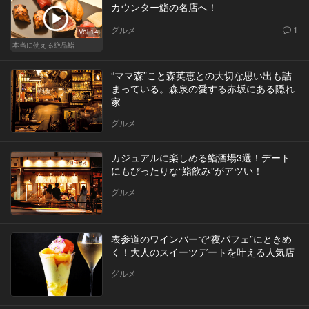
カウンター鮨の名店へ！
グルメ
1
Vol.14
本当に使える絶品鮨
“ママ森”こと森英恵との大切な思い出も詰
まっている。森泉の愛する赤坂にある隠れ
家
グルメ
カジュアルに楽しめる鮨酒場3選！デート
にもぴったりな“鮨飲み”がアツい！
グルメ
表参道のワインバーで“夜パフェ”にときめ
く！大人のスイーツデートを叶える人気店
グルメ