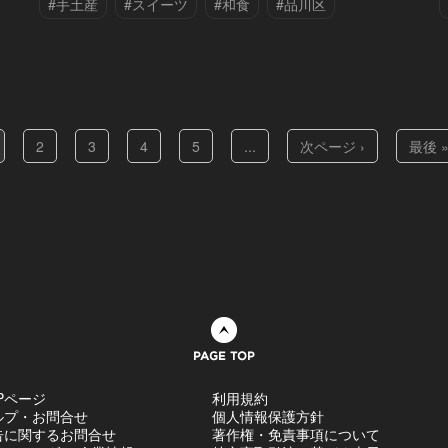
#手土産
#スイーツ
#和食
#品川区
#白金台
#銀座
2
3
4
5
...
次ページ ›
最後 
ページトップへ
Pページ
利用規約
ルプ・お問合せ
個人情報保護方針
告に関するお問合せ
著作権・免責事項について