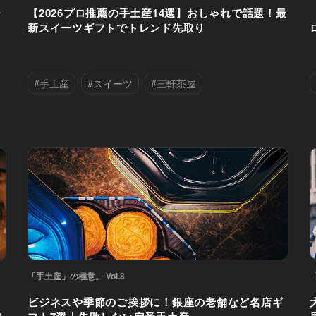
ー
【2026プロ推薦の手土産14選】おしゃれで話題！最
新スイーツギフトでトレンド先取り
#手土産
#スイーツ
#三軒茶屋
#中目黒
#丸の内
#代官山
#六本木
#恵比寿
#清澄白河
#港区
#銀座
「手土産」の極意。 Vol.8
ビジネスや季節のご挨拶に！銀座の老舗など名店ギ