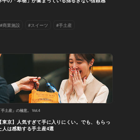
界中の「本物」が集まっている揺るぎない信頼感
#商業施設
#スイーツ
#手土産
#新宿区
「手土産」の極意。 Vol.4
【東京】人気すぎて手に入りにくい。でも、もらっ
た人は感動する手土産4選