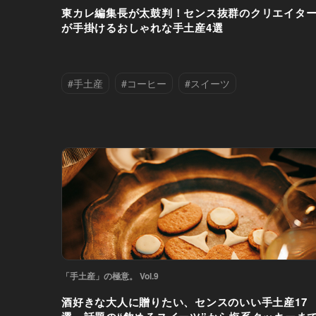
東カレ編集長が太鼓判！センス抜群のクリエイタ
が手掛けるおしゃれな手土産4選
#手土産
#コーヒー
#スイーツ
#世田谷区
#代官山
#渋谷区
#魚介・海鮮
「手土産」の極意。 Vol.9
酒好きな大人に贈りたい、センスのいい手土産17