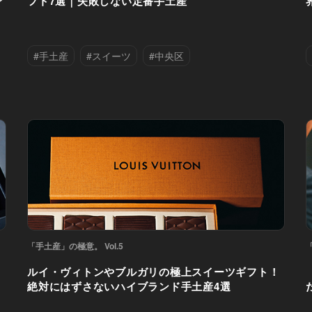
で
フト7選｜失敗しない定番手土産
#手土産
#スイーツ
#中央区
#丸の内
#千代田区
#渋谷区
#銀座
「手土産」の極意。 Vol.5
ルイ・ヴィトンやブルガリの極上スイーツギフト！
絶対にはずさないハイブランド手土産4選