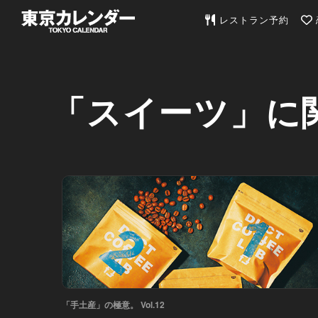
東京カレンダー | 最
レストラン予約
「スイーツ」に
「手土産」の極意。 Vol.12