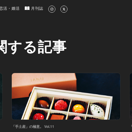
新のグルメ、洗練されたライフスタイル情報
恋活・婚活
月刊誌
関する記事
「手土産」の極意。 Vol.11