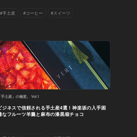
#手土産
#コーヒー
#スイーツ
#中央区
#品川区
#銀座
#高田馬場
「手土産」の極意。 Vol.1
ビジネスで信頼される手土産4選！神楽坂の入手困
難なフルーツ羊羹と麻布の漆黒箱チョコ