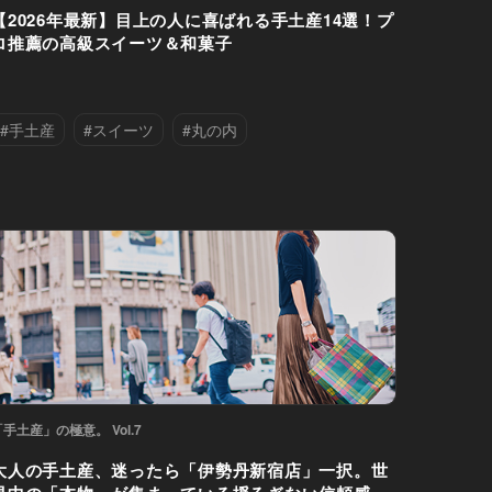
【2026年最新】目上の人に喜ばれる手土産14選！プ
ロ推薦の高級スイーツ＆和菓子
#手土産
#スイーツ
#丸の内
#六本木
#千代田区
#幡ヶ谷
#恵比寿
#新宿区
#港区
「手土産」の極意。 Vol.7
大人の手土産、迷ったら「伊勢丹新宿店」一択。世