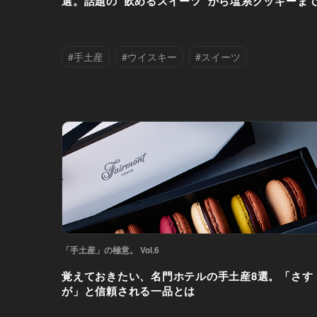
選。話題の“飲めるスイーツ”から塩系クッキーま
#手土産
#ウイスキー
#スイーツ
#ビール
#ワイン
#世田谷区
#丸の内
#学芸大学
#日本酒
#港区
#肉
#赤坂
#野菜
#銀座
#魚介・海鮮
#麻布十番
「手土産」の極意。 Vol.6
覚えておきたい、名門ホテルの手土産8選。「さす
が」と信頼される一品とは