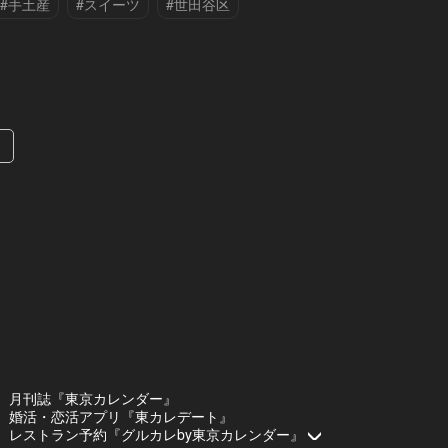
#手土産
#スイーツ
#世田谷区
#新宿区
#麻布十番
»
月刊誌『東京カレンダー』
婚活・恋活アプリ『東カレデート』
レストラン予約『グルカレby東京カレンダー』