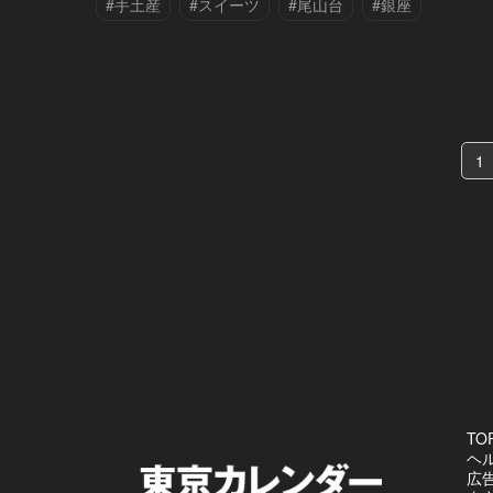
#手土産
#スイーツ
#尾山台
#銀座
1
TO
ヘ
広