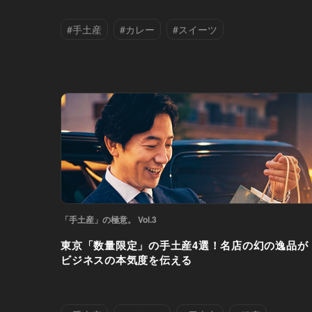
#手土産
#カレー
#スイーツ
#ホテル
#中華
#六本木
#千代田区
#恵比寿
#港区
「手土産」の極意。 Vol.3
東京「数量限定」の手土産4選！名店の幻の逸品が
ビジネスの本気度を伝える