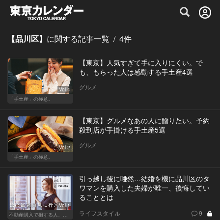
グルメ情報・プレミアムレストラン予約サイト
【品川区】
に関する記事一覧
/
4
件
【東京】人気すぎて手に入りにくい。で
も、もらった人は感動する手土産4選
グルメ
Vol.4
「手土産」の極意。
【東京】グルメなあの人に贈りたい。予約
殺到店が手掛ける手土産5選
グルメ
Vol.2
「手土産」の極意。
引っ越し後に唖然…結婚を機に品川区のタ
ワマンを購入した夫婦が唯一、後悔してい
ることとは
Vol.1
ライフスタイル
9
不動産購入で損する人、得する人