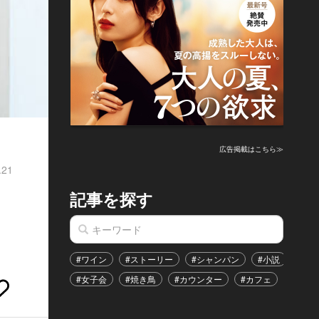
広告掲載はこちら≫
.21
記事を探す
#ワイン
#ストーリー
#シャンパン
#小説
#家
#女子会
#焼き鳥
#カウンター
#カフェ
#イベ