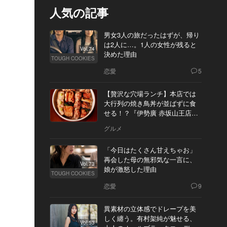
人気の記事
男女3人の旅だったはずが、帰り
は2人に…。1人の女性が残ると
Vol.74
決めた理由
TOUGH COOKIES
恋愛
5
【贅沢な穴場ランチ】本店では
大行列の焼き鳥丼が並ばずに食
せる！？『伊勢廣 赤坂山王店』
へ
グルメ
「今日はたくさん甘えちゃお」
再会した母の無邪気な一言に、
Vol.73
娘が激怒した理由
TOUGH COOKIES
恋愛
9
異素材の立体感でドレープを美
しく纏う。有村架純が魅せる、
Vol.53