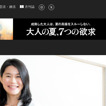
新のグルメ、洗練されたライフスタイル情報
恋活・婚活
月刊誌