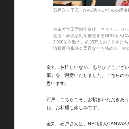
石戸奈々子氏 NPO法人CANVAS理事
東京大学工学部卒業後、マサチューセ
創造・表現活動を推進するNPO法人C
3,000回を数え、約35万人の子ども
情報通信審議会委員なども務める。株
金丸：お忙しいなか、ありがとうござい
華』をご用意いたしました。こちらの
思います。
石戸：こちらこそ、お招きいただきあ
ね。お料理も楽しみです。
金丸：石戸さんは、NPO法人CANVA