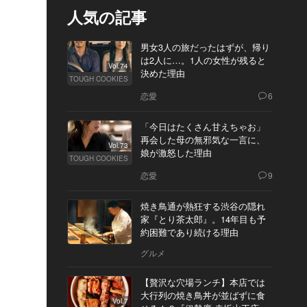
人気の記事
男女3人の旅だったはずが、帰り
は2人に…。1人の女性が残ると
Vol.74
決めた理由
TOUGH COOKIES
恋愛
6
「今日はたくさん甘えちゃお」
再会した母の無邪気な一言に、
Vol.73
娘が激怒した理由
TOUGH COOKIES
恋愛
9
焼き鳥通が熱狂する渋谷の隠れ
家『とり茶太郎』。14年目も予
約困難であり続ける理由
グルメ
【贅沢な穴場ランチ】本店では
大行列の焼き鳥丼が並ばずに食
Vol.7