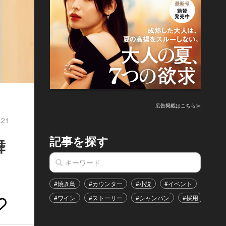
広告掲載はこちら≫
.21
記事を探す
舞
#焼き鳥
#カウンター
#小説
#イベント
#港区
#ワイン
#ストーリー
#シャンパン
#採用
#恋