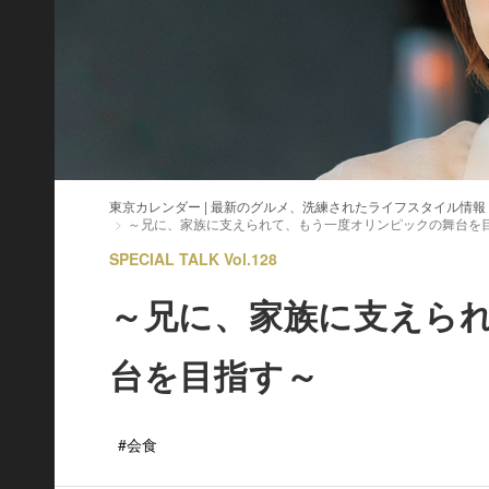
東京カレンダー | 最新のグルメ、洗練されたライフスタイル情報
～兄に、家族に支えられて、もう一度オリンピックの舞台を
SPECIAL TALK Vol.128
～兄に、家族に支えら
台を目指す～
#会食