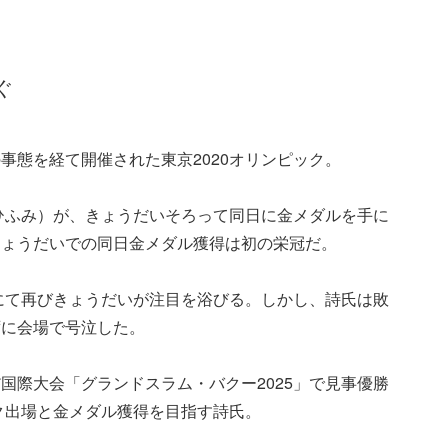
ぐ
事態を経て開催された東京2020オリンピック。
ひふみ）が、きょうだいそろって同日に金メダルを手に
きょうだいでの同日金メダル獲得は初の栄冠だ。
クにて再びきょうだいが注目を浴びる。しかし、詩氏は敗
ずに会場で号泣した。
国際大会「グランドスラム・バクー2025」で見事優勝
ック出場と金メダル獲得を目指す詩氏。