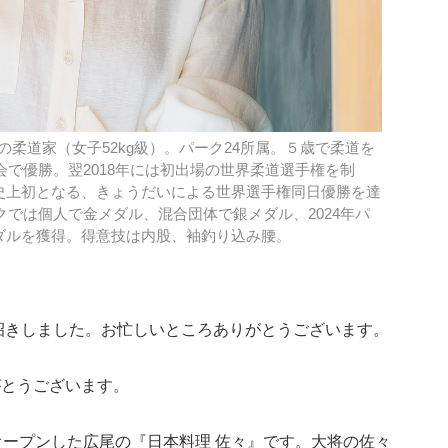
身の柔道家（女子52kg級）。パーク24所属。５歳で柔道を
会で優勝。翌2018年には初出場の世界柔道選手権を制
史上初となる、きょうだいによる世界選手権同日優勝を達
クでは個人で金メダル、混合団体で銀メダル、2024年パ
ダルを獲得。得意技は内股、袖釣り込み腰。
招きしました。お忙しいところありがとうございます。
がとうございます。
オープンした広尾の『日本料理 佐々』です。大将の佐々