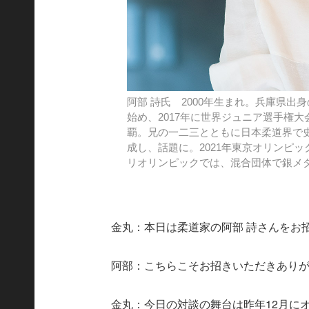
阿部 詩氏 2000年生まれ。兵庫県出
始め、2017年に世界ジュニア選手権大
覇。兄の一二三とともに日本柔道界で
成し、話題に。2021年東京オリンピッ
リオリンピックでは、混合団体で銀メ
金丸：本日は柔道家の阿部 詩さんをお
阿部：こちらこそお招きいただきあり
金丸：今日の対談の舞台は昨年12月に