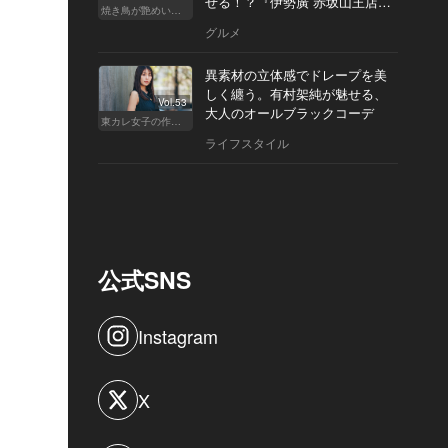
せる！？『伊勢廣 赤坂山王店』
焼き鳥が艶めいてきた
へ
グルメ
異素材の立体感でドレープを美
しく纏う。有村架純が魅せる、
Vol.53
大人のオールブラックコーデ
東カレ女子の作り方
ライフスタイル
公式SNS
Instagram
X