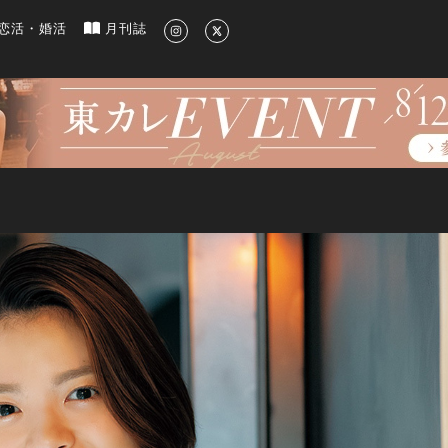
新のグルメ、洗練されたライフスタイル情報
恋活・婚活
月刊誌