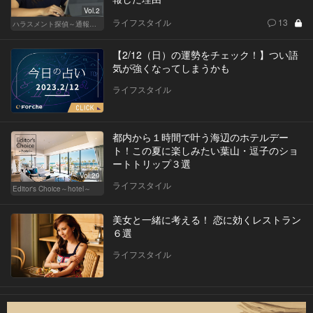
Vol.2
ライフスタイル
13
ハラスメント探偵～通報編～
【2/12（日）の運勢をチェック！】つい語
気が強くなってしまうかも
ライフスタイル
都内から１時間で叶う海辺のホテルデー
ト！この夏に楽しみたい葉山・逗子のショ
ートトリップ３選
Vol.29
ライフスタイル
Editor's Choice～hotel～
美女と一緒に考える！ 恋に効くレストラン
６選
ライフスタイル