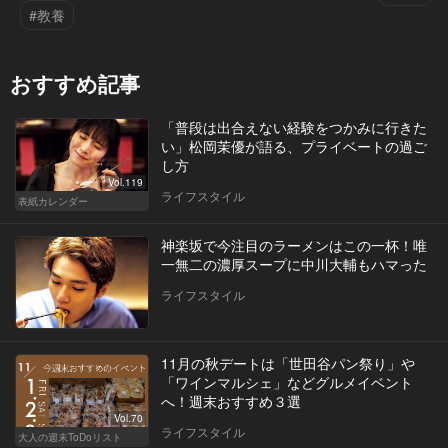
#教養
おすすめ記事
「普段は出合えない経験をつかみに行きた
い」松岡茉優が語る、プライベートの過ご
し方
Vol.119
ライフスタイル
表紙カレンダー
神楽坂で今注目のラーメンはこの一杯！唯
一無二の濃厚スープに中川大輔もハマった
ライフスタイル
11月の秋デートは「世田谷パン祭り」や
「ワインマルシェ」などグルメイベント
へ！週末おすすめ３選
Vol.70
ライフスタイル
大人の週末ToDoリスト