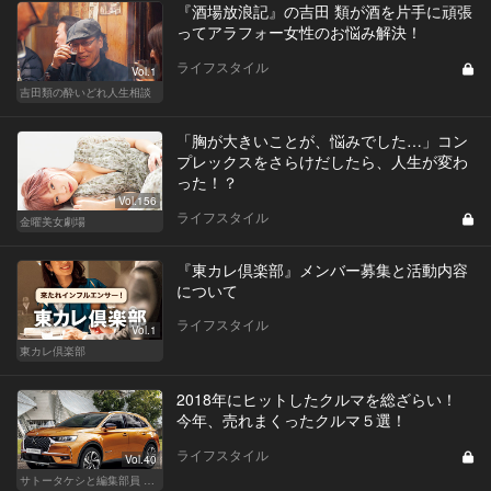
『酒場放浪記』の吉田 類が酒を片手に頑張
ってアラフォー女性のお悩み解決！
ライフスタイル
Vol.1
吉田類の酔いどれ人生相談
「胸が大きいことが、悩みでした…」コン
プレックスをさらけだしたら、人生が変わ
った！？
Vol.156
ライフスタイル
金曜美女劇場
『東カレ倶楽部』メンバー募集と活動内容
について
ライフスタイル
Vol.1
東カレ倶楽部
2018年にヒットしたクルマを総ざらい！
今年、売れまくったクルマ５選！
ライフスタイル
Vol.40
サトータケシと編集部員 船山の"CAR GENTSへの道"