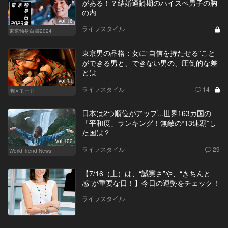
がある！？結婚適齢期のハイスぺ男子の胸
の内
Vol.16
ライフスタイル
東京独身白書2024
東京男の品格：女に“自信を持たせる”こと
ができる男と、できない男の、圧倒的な差
とは
Vol.11
ライフスタイル
14
港区モード
日本は2つ順位がアップ...世界163カ国の
「平和度」ランキング！無敵の“13連覇”し
た国は？
Vol.122
ライフスタイル
29
World Trend News
【7/16（土）は、“誠実さ”や、“きちんと
感”が重要な日！】今日の運勢をチェック！
ライフスタイル