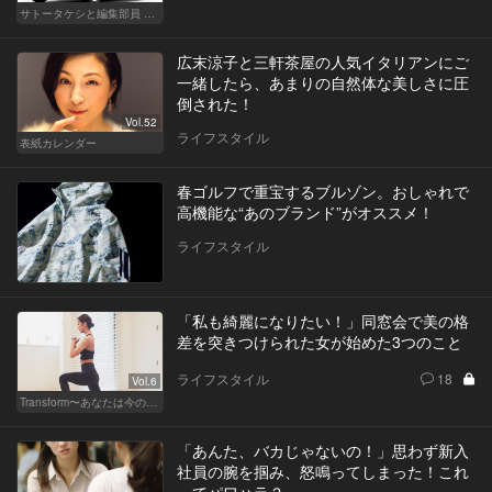
サトータケシと編集部員 船山の"CAR GENTSへの道"
広末涼子と三軒茶屋の人気イタリアンにご
一緒したら、あまりの自然体な美しさに圧
倒された！
Vol.52
ライフスタイル
表紙カレンダー
春ゴルフで重宝するブルゾン。おしゃれで
高機能な“あのブランド”がオススメ！
ライフスタイル
「私も綺麗になりたい！」同窓会で美の格
差を突きつけられた女が始めた3つのこと
ライフスタイル
18
Vol.6
Transform〜あなたは今の自分に満足してますか？〜
「あんた、バカじゃないの！」思わず新入
社員の腕を掴み、怒鳴ってしまった！これ
ってパワハラ？