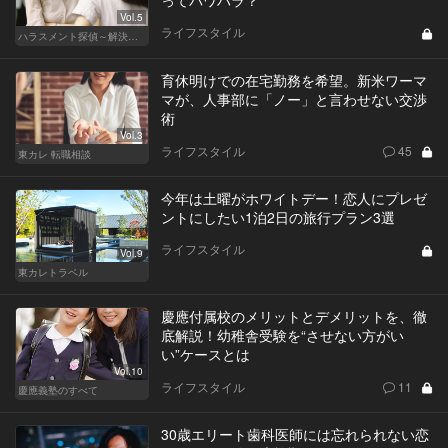
Vol.5
ライフスタイル
ハラスメント探偵～解決編～
育休明けでの在宅勤務を希望。新米ワーマ
マが、人事部に「ノー」と言わせない交渉
術
Vol.3
ライフスタイル
45
東カレ 転職相談
今年は土曜がホワイトデー！恋人にプレゼ
ントにしたい1泊2日の旅行プラン3選
ライフスタイル
Vol.9
東カレトラベル
慶應付属校のメリットとデメリットを、徹
底解説！幼稚舎受験を“させない方がい
い”ケースとは
Vol.10
ライフスタイル
11
慶應義塾のすべて
30歳エリート歯科医師には忘れられない恋