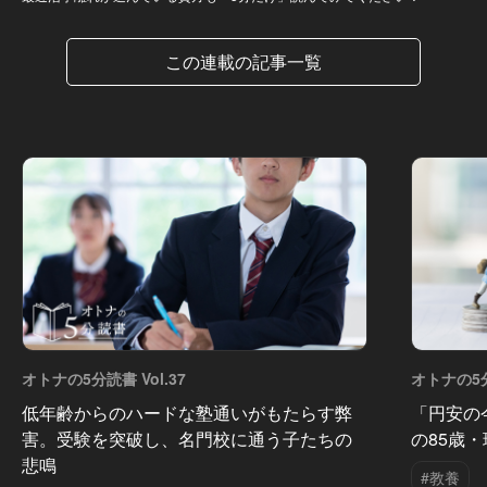
この連載の記事一覧
オトナの5分読書 Vol.37
オトナの5分
低年齢からのハードな塾通いがもたらす弊
「円安の
害。受験を突破し、名門校に通う子たちの
の85歳
悲鳴
#教養