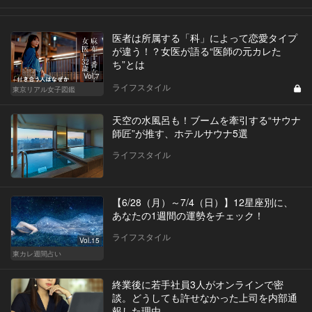
医者は所属する「科」によって恋愛タイプ
が違う！？女医が語る“医師の元カレた
ち”とは
Vol.7
ライフスタイル
東京リアル女子図鑑
天空の水風呂も！ブームを牽引する“サウナ
師匠”が推す、ホテルサウナ5選
ライフスタイル
【6/28（月）～7/4（日）】12星座別に、
あなたの1週間の運勢をチェック！
ライフスタイル
Vol.15
東カレ週間占い
終業後に若手社員3人がオンラインで密
談。どうしても許せなかった上司を内部通
報した理由