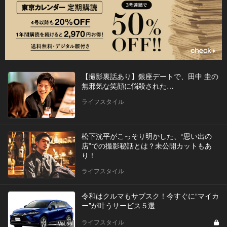
【撮影裏話あり】銀座デートで、田中 圭の
無邪気な笑顔に悩殺された…
ライフスタイル
松下洸平がこっそり明かした、“思い出の
店”での撮影秘話とは？未公開カットもあ
り！
ライフスタイル
令和はクルマもサブスク！今すぐに“マイカ
ー”が叶うサービス５選
ライフスタイル
Vol.56