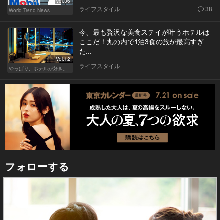
Vol.36
ライフスタイル
38
World Trend News
今、最も贅沢な美食ステイが叶うホテルは
ここだ！丸の内で1泊3食の旅が最高すぎ
た...
Vol.12
ライフスタイル
やっぱり、ホテルが好き。
フォローする