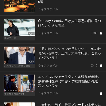
5選
ライフスタイル
One day：28歳の男が人生最悪の日に見つ
けた、小さな希望
ライフスタイル
35
Vol.5
港区モード
「君にはパッションが足りない！」他の社
員がいる中で、上司が大声で叱責。これっ
てパワハラ？
Vol.3
ライフスタイル
10
ハラスメント探偵～解決編～
エルメスのシェーヌダンクル収集が趣味。
放射線科医師（31歳）の結婚願望が最近、
高まったワケ
Vol.24
ライフスタイル
東京独身白書2024
「会社の手当で、最高グレードのホテルに