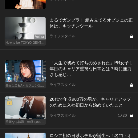
まるでガンプラ！ 組み立てるオブジェの正
体は、キッチンツール
ライフスタイル
Vol.13
How to be TOKYO GENTS 東京人よ、紳士たれ！
「人生で初めて打ちのめされた」PR女子１
年目のキャリア重視な日常とは？時に無力
さも感じ…
Vol.9
ライフスタイル
美女にQ＆A～ミスコン出身者の幸福論～
20代で年収900万の男が、キャリアアップ
のために入社初日から始めていたこと
ライフスタイル
20
Vol.6
華麗なる転職～年収1,000万超の道～
ロシア初の日系ホテルが誕生へ！名門・オ