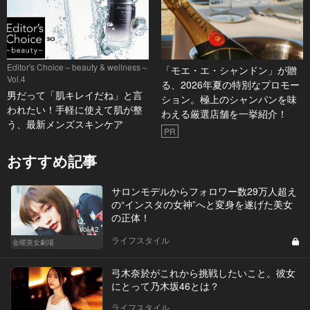
Editor's Choice～beauty & wellness～
「モエ・エ・シャンドン」が贈
Vol.4
る、2026年夏の特別なプロモー
男だって「肌キレイだね」と言
ション。極上のシャンパンを味
われたい！手軽に使えて肌が整
わえる厳選店舗を一挙紹介！
う、最新メンズスキンケア
PR
おすすめ記事
サロンモデルからフォロワー数29万人超え
の“インスタの女神”へと変身を遂げた美女
の正体！
Vol.42
ライフスタイル
金曜美女劇場
弓木奈於がこれから挑戦したいこと。彼女
にとって乃木坂46とは？
ライフスタイル