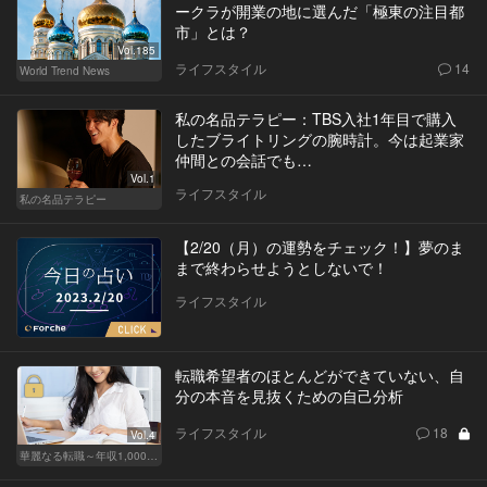
ークラが開業の地に選んだ「極東の注目都
市」とは？
Vol.185
ライフスタイル
14
World Trend News
私の名品テラピー：TBS入社1年目で購入
したブライトリングの腕時計。今は起業家
仲間との会話でも…
Vol.1
ライフスタイル
私の名品テラピー
【2/20（月）の運勢をチェック！】夢のま
まで終わらせようとしないで！
ライフスタイル
転職希望者のほとんどができていない、自
分の本音を見抜くための自己分析
ライフスタイル
18
Vol.4
華麗なる転職～年収1,000万超の道～