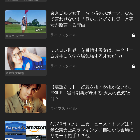
東京ゴルフ女子：おじ様のスポーツ、なん
て言わせない！「良いこと尽くし♡」と美
女が断言する理由
Vol.10
ライフスタイル
東京ゴルフ女子
ミスコン世界一を目指す美女は、生クリー
ム片手に医学を猛勉強する才女だった！
ライフスタイル
Vol.53
金曜美女劇場
【裏話あり】「好意を抱くか抱かないか」
EXILE・岩田剛典が考える“大人の色気”と
は？
ライフスタイル
5月20日（水） 主要ニュース：トップは？
米企業売上高ランキング／自宅から会場に
リモート拍手！？他