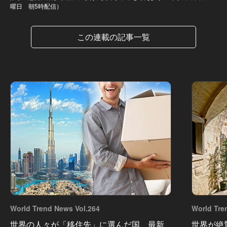
曜日 朝5時配信）
この連載の記事一覧
World Trend News Vol.264
World Tre
世界の人々が「移住先」に選んだ国、最新
世界が絶