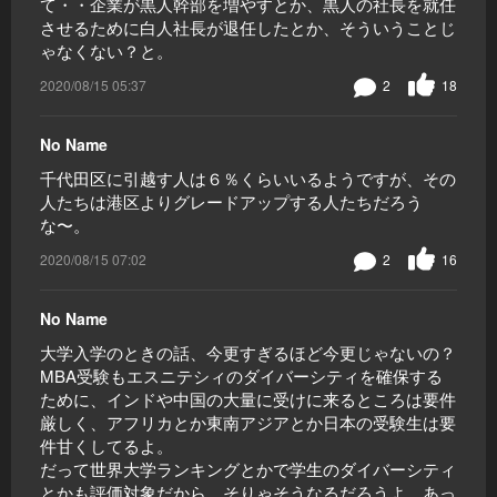
て・・企業が黒人幹部を増やすとか、黒人の社長を就任
させるために白人社長が退任したとか、そういうことじ
ゃなくない？と。
2020/08/15 05:37
2
18
No Name
千代田区に引越す人は６％くらいいるようですが、その
人たちは港区よりグレードアップする人たちだろう
な〜。
2020/08/15 07:02
2
16
No Name
大学入学のときの話、今更すぎるほど今更じゃないの？
MBA受験もエスニテシィのダイバーシティを確保する
ために、インドや中国の大量に受けに来るところは要件
厳しく、アフリカとか東南アジアとか日本の受験生は要
件甘くしてるよ。
だって世界大学ランキングとかで学生のダイバーシティ
とかも評価対象だから、そりゃそうなるだろうよ。あっ