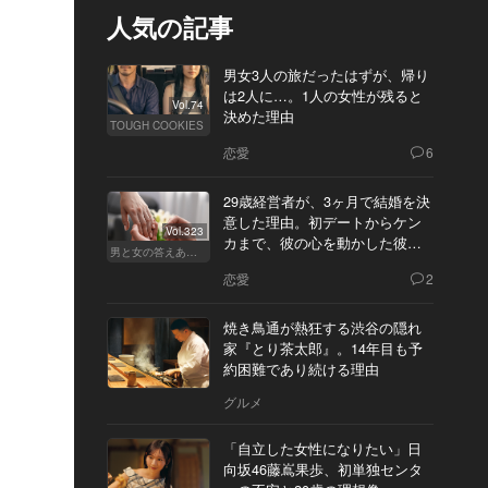
人気の記事
男女3人の旅だったはずが、帰り
は2人に…。1人の女性が残ると
Vol.74
決めた理由
TOUGH COOKIES
恋愛
6
29歳経営者が、3ヶ月で結婚を決
意した理由。初デートからケン
Vol.323
カまで、彼の心を動かした彼女
男と女の答えあわせ【Q】
の態度とは
恋愛
2
焼き鳥通が熱狂する渋谷の隠れ
家『とり茶太郎』。14年目も予
約困難であり続ける理由
グルメ
「自立した女性になりたい」日
向坂46藤嶌果歩、初単独センタ