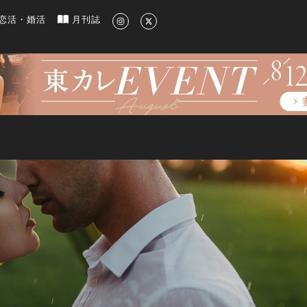
新のグルメ、洗練されたライフスタイル情報
恋活・婚活
月刊誌