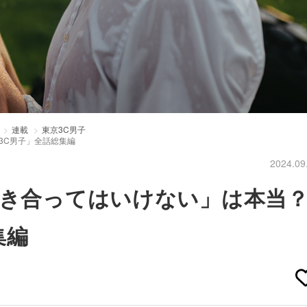
連載
東京3C男子
3C男子」全話総集編
2024.09
付き合ってはいけない」は本当
集編