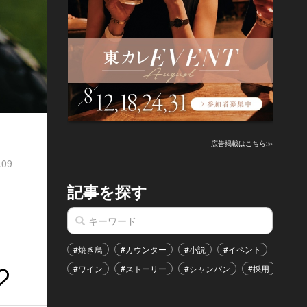
広告掲載はこちら≫
.09
記事を探す
？
#焼き鳥
#カウンター
#小説
#イベント
#港区
#ワイン
#ストーリー
#シャンパン
#採用
#恋