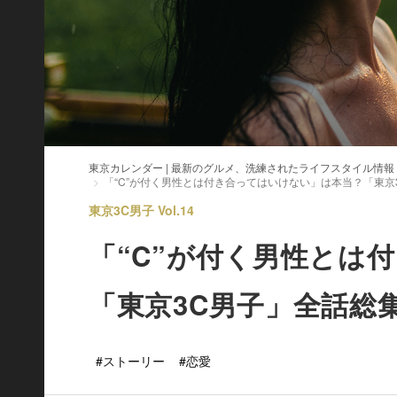
東京カレンダー | 最新のグルメ、洗練されたライフスタイル情報
「“C”が付く男性とは付き合ってはいけない」は本当？「東京
東京3C男子 Vol.14
「“C”が付く男性とは
「東京3C男子」全話総
#ストーリー
#恋愛