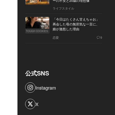
ーの不安と20歳の理想像
ライフスタイル
「今日はたくさん甘えちゃお」
再会した母の無邪気な一言に、
Vol.73
娘が激怒した理由
TOUGH COOKIES
恋愛
9
公式SNS
Instagram
X