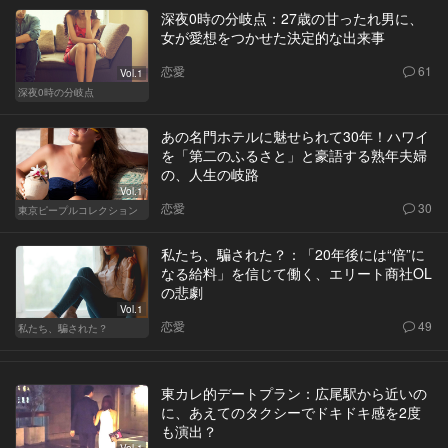
深夜0時の分岐点：27歳の甘ったれ男に、
女が愛想をつかせた決定的な出来事
恋愛
61
Vol.1
深夜0時の分岐点
あの名門ホテルに魅せられて30年！ハワイ
を「第二のふるさと」と豪語する熟年夫婦
の、人生の岐路
Vol.1
恋愛
30
東京ピープルコレクション
私たち、騙された？：「20年後には“倍”に
なる給料」を信じて働く、エリート商社OL
の悲劇
Vol.1
恋愛
49
私たち、騙された？
東カレ的デートプラン：広尾駅から近いの
に、あえてのタクシーでドキドキ感を2度
も演出？