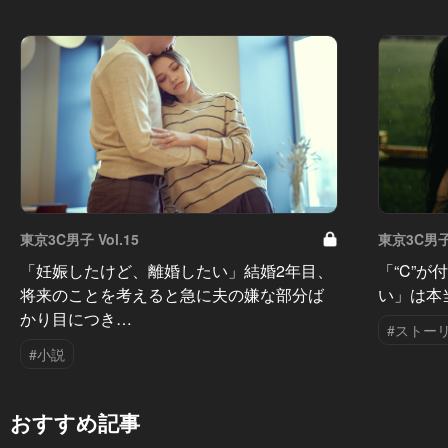
東京3C男子 Vol.15
東京3C男子 
「妊娠したけど、離婚したい」結婚2年目、
「“C”
将来のことを考えると急に夫の嫌な部分ば
い」は本
かり目につき…
#ストー
#小説
おすすめ記事