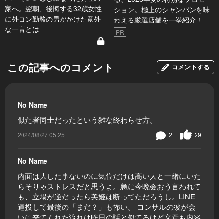
家へ。翌朝、後悔する32歳女性
ション。極上のシャンパンを味
に外コン勤務の男がかけた意外
わえる厳選店舗を一挙紹介！
な一言とは
PR
この記事へのコメント
コメントする
No Name
似た者同士だったという雑な終わらせ方。
2024/08/27 05:25
2
29
No Name
内面は大した事ないのに気位だけは高い人と一緒にいた
らそりゃストレスだと思うよ。急に今晩会おう言われて
も、立場が逆だったら美姫は断ってただろうし。LINE
連投して最後の「まだ？」も怖い。 コンサルの彼が会
いに来てくれた流れは昨日の話と似てるけど文章も内容