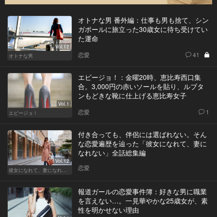
オトナな男 番外編：仕事も男も捨て、シン
ガポールに旅立った30歳女に待ち受けてい
た運命
Vol.12
恋愛
41
オトナな男
エビージョ！：金曜20時、恵比寿西口集
合。3,000円の赤いソールを貼り、ルブタ
ンもどきな靴に仕上げる恵比寿女子
Vol.1
恋愛
1
エビージョ！
付き合っても、伴侶には選ばれない。そん
な恋愛遍歴を辿った「彼女になれて、妻に
なれない」全話総集編
Vol.12
恋愛
彼女になれて、妻になれない
報道ガールの恋愛事件簿：好きな男に職業
を言えない…。一見華やかな25歳女が、素
性を明かせない理由