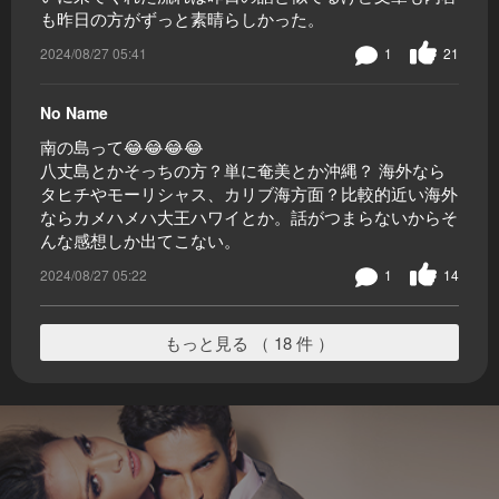
も昨日の方がずっと素晴らしかった。
2024/08/27 05:41
1
21
No Name
南の島って😂😂😂😂
八丈島とかそっちの方？単に奄美とか沖縄？ 海外なら
タヒチやモーリシャス、カリブ海方面？比較的近い海外
ならカメハメハ大王ハワイとか。話がつまらないからそ
んな感想しか出てこない。
2024/08/27 05:22
1
14
もっと見る （ 18 件 ）