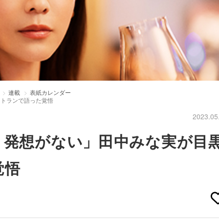
連載
表紙カレンダー
ストランで語った覚悟
2023.05
う発想がない」田中みな実が目
覚悟