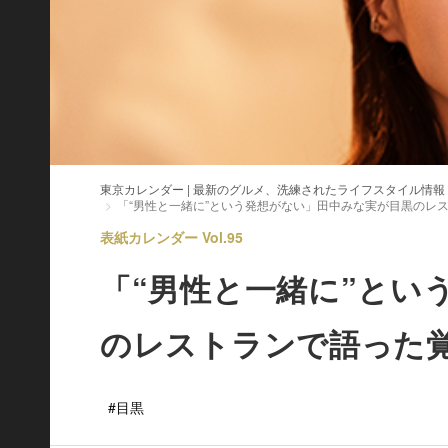
東京カレンダー | 最新のグルメ、洗練されたライフスタイル情報
「“男性と一緒に”という発想がない」田中みな実が目黒のレ
表紙カレンダー Vol.95
「“男性と一緒に”とい
のレストランで語った
#目黒