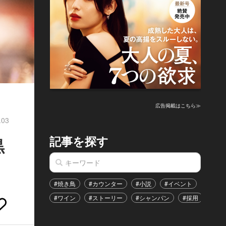
広告掲載はこちら≫
.03
記事を探す
黒
#焼き鳥
#カウンター
#小説
#イベント
#港区
#ワイン
#ストーリー
#シャンパン
#採用
#恋