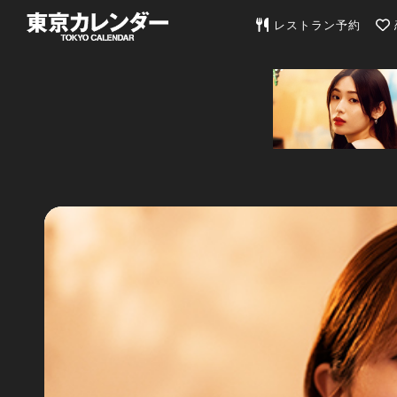
東京カレンダー | 最
レストラン予約