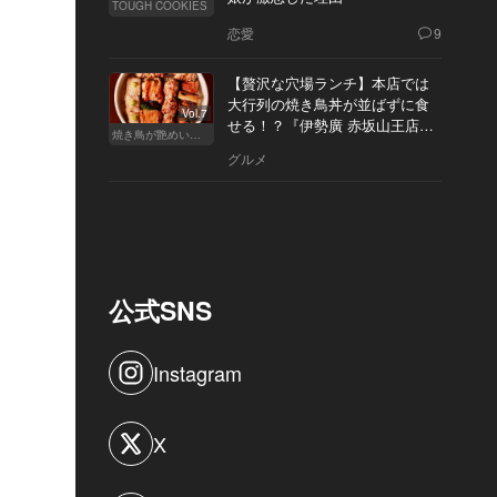
TOUGH COOKIES
恋愛
9
【贅沢な穴場ランチ】本店では
大行列の焼き鳥丼が並ばずに食
Vol.7
せる！？『伊勢廣 赤坂山王店』
焼き鳥が艶めいてきた
へ
グルメ
公式SNS
Instagram
X