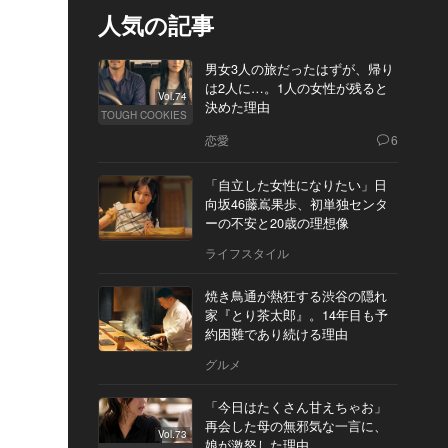
人気の記事
男女3人の旅だったはずが、帰り
は2人に…。1人の女性が残ると
Vol.74
決めた理由
TOUGH COOKIES
恋愛
6
「自立した女性になりたい」日
向坂46藤嶌果歩、初単独センタ
ーの不安と20歳の理想像
ライフスタイル
焼き鳥通が熱狂する渋谷の隠れ
家『とり茶太郎』。14年目も予
約困難であり続ける理由
グルメ
「今日はたくさん甘えちゃお」
再会した母の無邪気な一言に、
Vol.73
娘が激怒した理由