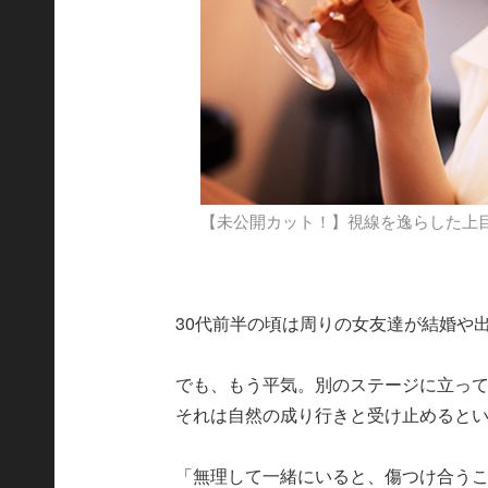
【未公開カット！】視線を逸らした上
30代前半の頃は周りの女友達が結婚や
でも、もう平気。別のステージに立っ
それは自然の成り行きと受け止めると
「無理して一緒にいると、傷つけ合う