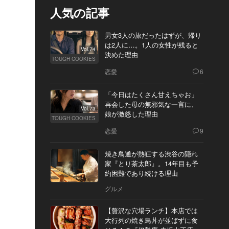
人気の記事
男女3人の旅だったはずが、帰り
は2人に…。1人の女性が残ると
Vol.74
決めた理由
TOUGH COOKIES
恋愛
6
「今日はたくさん甘えちゃお」
再会した母の無邪気な一言に、
Vol.73
娘が激怒した理由
TOUGH COOKIES
恋愛
9
焼き鳥通が熱狂する渋谷の隠れ
家『とり茶太郎』。14年目も予
約困難であり続ける理由
グルメ
【贅沢な穴場ランチ】本店では
大行列の焼き鳥丼が並ばずに食