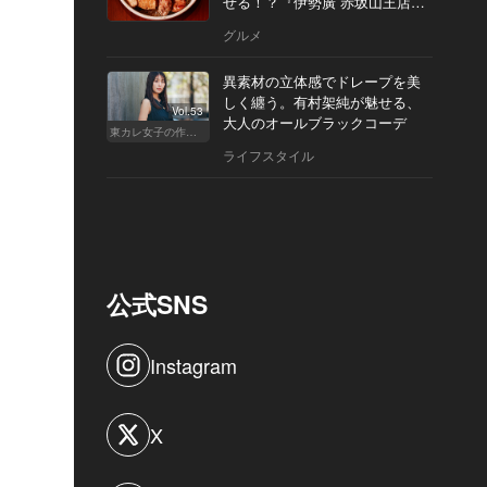
せる！？『伊勢廣 赤坂山王店』
へ
グルメ
異素材の立体感でドレープを美
しく纏う。有村架純が魅せる、
Vol.53
大人のオールブラックコーデ
東カレ女子の作り方
ライフスタイル
公式SNS
Instagram
X