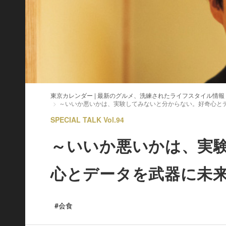
東京カレンダー | 最新のグルメ、洗練されたライフスタイル情報
～いいか悪いかは、実験してみないと分からない。好奇心と
SPECIAL TALK Vol.94
～いいか悪いかは、実
心とデータを武器に未
#会食