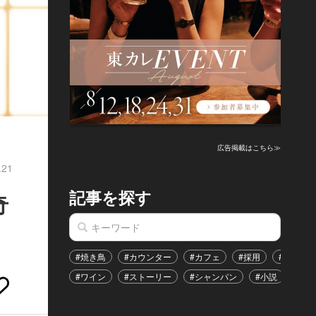
広告掲載はこちら≫
.21
記事を探す
奇
#焼き鳥
#カウンター
#カフェ
#採用
#恋愛
#ワイン
#ストーリー
#シャンパン
#小説
#イ