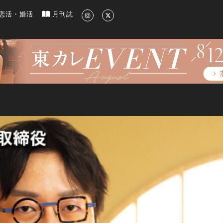
新のグルメ、洗練されたライフスタイル情報
恋活・婚活
月刊誌