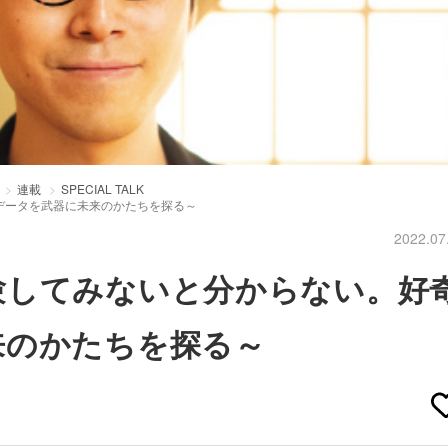
連載
SPECIAL TALK
データを武器に未来のかたちを探る～
2022.07
験してみないと分からない。好
来のかたちを探る～