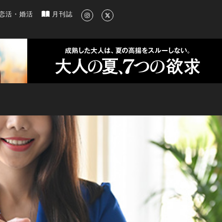
新のグルメ、洗練されたライフスタイル情報
恋活・婚活
月刊誌