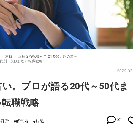
連載
華麗なる転職～年収1,000万超の道～
世代別・失敗しない転職戦略
2022.03
い。プロが語る20代～50代ま
い転職戦略
21
#経営
#経営者
#転職