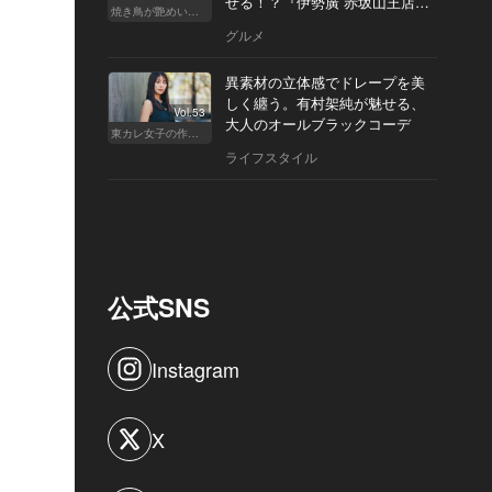
せる！？『伊勢廣 赤坂山王店』
焼き鳥が艶めいてきた
へ
グルメ
異素材の立体感でドレープを美
しく纏う。有村架純が魅せる、
Vol.53
大人のオールブラックコーデ
東カレ女子の作り方
ライフスタイル
公式SNS
Instagram
X