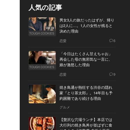
人気の記事
男女3人の旅だったはずが、帰り
は2人に…。1人の女性が残ると
Vol.74
決めた理由
TOUGH COOKIES
恋愛
6
「今日はたくさん甘えちゃお」
再会した母の無邪気な一言に、
Vol.73
娘が激怒した理由
TOUGH COOKIES
恋愛
9
焼き鳥通が熱狂する渋谷の隠れ
家『とり茶太郎』。14年目も予
約困難であり続ける理由
グルメ
【贅沢な穴場ランチ】本店では
大行列の焼き鳥丼が並ばずに食
Vol.7