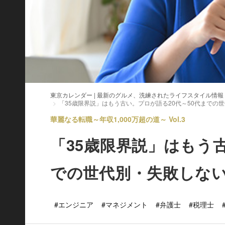
東京カレンダー | 最新のグルメ、洗練されたライフスタイル情報
「35歳限界説」はもう古い。プロが語る20代～50代までの
華麗なる転職～年収1,000万超の道～ Vol.3
「35歳限界説」はもう古
での世代別・失敗しな
#エンジニア
#マネジメント
#弁護士
#税理士