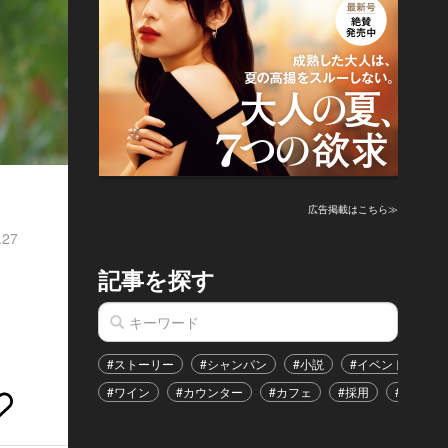
広告掲載はこちら≫
.27
記事を探す
#ストーリー
#シャンパン
#小説
#イベント
#
#ワイン
#カウンター
#カフェ
#採用
#恋愛