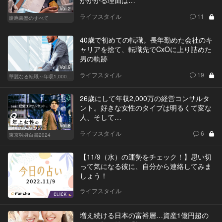
Vol.2
ライフスタイル
11
慶應義塾のすべて
40歳で初めての転職。長年勤めた会社のキ
ャリアを捨て、転職先でCxOに上り詰めた
男の軌跡
Vol.9
ライフスタイル
19
華麗なる転職～年収1,000万超の道～
26歳にして年収2,000万の経営コンサルタ
ント。好きな女性のタイプは明るくて変な
人、そして…
Vol.8
ライフスタイル
6
東京独身白書2024
【11/9（水）の運勢をチェック！】思い切
って気になる彼に、自分から連絡してみま
しょう！
ライフスタイル
増え続ける日本の富裕層…資産1億円超の