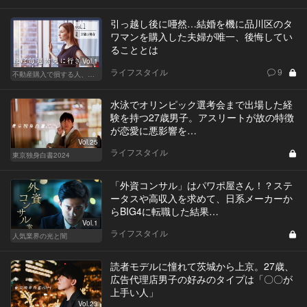
引っ越し後に唖然…結婚を機に品川区のタ
ワマンを購入した夫婦が唯一、後悔してい
ることとは
Vol.1
ライフスタイル
9
不動産購入で損する人、得する人
水泳でオリンピック選考会まで出場した経
験を持つ27歳男子。アスリートが故の特徴
が恋愛に悪影響を…
Vol.25
ライフスタイル
東京独身白書2024
「外資コンサル」はパワポ屋さん！？ステ
ータスや高収入を求めて、日系メーカーか
らBIG4に転職した結果…
Vol.1
ライフスタイル
人気業界の光と闇
読者モデルに憧れて茨城から上京。27歳、
広告代理店男子の好みのタイプは「〇〇が
上手い人」
Vol.23