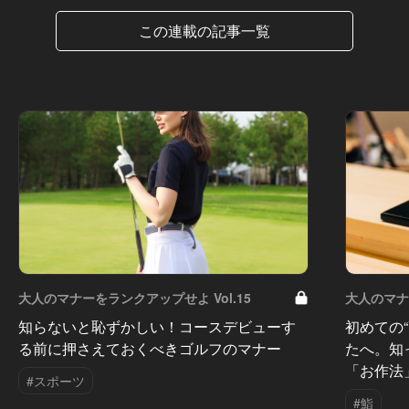
この連載の記事一覧
大人のマナーをランクアップせよ Vol.15
大人のマナー
知らないと恥ずかしい！コースデビューす
初めての
る前に押さえておくべきゴルフのマナー
たへ。知
「お作法
#スポーツ
#鮨