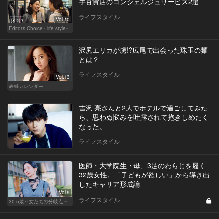
手百貨店のコンシェルジュサービス2選
ライフスタイル
Vol.10
Editor's Choice～life style～
沢尻エリカが虜!?広尾で出会った珠玉の麺
とは？
ライフスタイル
Vol.13
表紙カレンダー
吉沢 亮さんと2人でホテルで過ごしてみた
ら、思わぬ悩みを吐露されて抱きしめたく
なった。
ライフスタイル
医師・大学院生・母、3足のわらじを履く
32歳女性。「子どもが欲しい」から導き出
したキャリア形成論
Vol.9
ライフスタイル
30.5歳～女たちの分岐点～