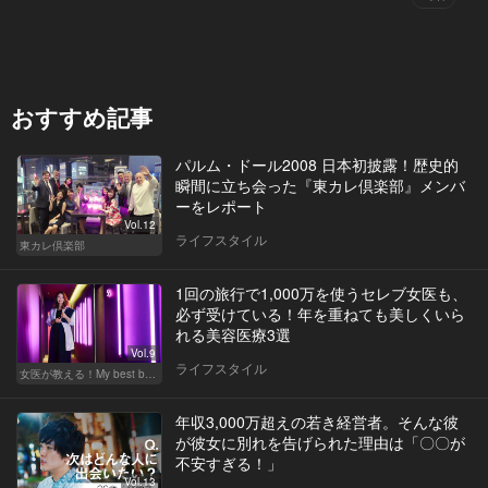
おすすめ記事
パルム・ドール2008 日本初披露！歴史的
瞬間に立ち会った『東カレ倶楽部』メンバ
ーをレポート
Vol.12
ライフスタイル
東カレ倶楽部
1回の旅行で1,000万を使うセレブ女医も、
必ず受けている！年を重ねても美しくいら
れる美容医療3選
Vol.9
ライフスタイル
女医が教える！My best beauty
年収3,000万超えの若き経営者。そんな彼
が彼女に別れを告げられた理由は「〇〇が
不安すぎる！」
Vol.13