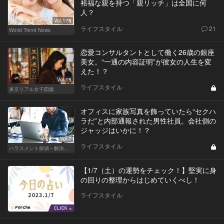
裕福な親を持つ「親リッチ」は全国に何
人？
Vol.178
ライフスタイル
21
World Trend News
恋愛コンサルタントとして働く26歳の銀座
美女。“一通の内容証明”が彼女の人生を変
えた！？
Vol.15
ライフスタイル
東京リアル女子図鑑
オフィスに家族写真を飾っていたら“セクハ
ラだ”と内部通報された男性社員。会社側の
ジャッジはいかに！？
Vol.7
ライフスタイル
ハラスメント探偵～解決編～
【1/7（土）の運勢をチェック！】堅実に身
の回りの整理からはじめていくべし！
ライフスタイル