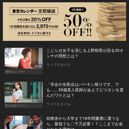
こじらせ女子を演じる上野樹里が語る30オ
ンナの理想とは？
ライフスタイル
Vol.8
表紙カレンダー
「学会や女医会はバーキン祭りです。で
も…」29歳美人医師があえてピコタンを選
んだワケとは？
Vol.17
ライフスタイル
私の名品テラピー
幼稚舎から大学まで16年間慶應に通うな
ら、最低でも〇千万必要！？ここまでお金
がかかる理由は…