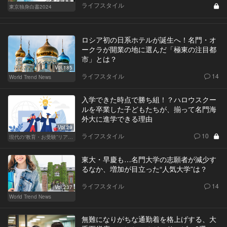
ライフスタイル
東京独身白書2024
ロシア初の日系ホテルが誕生へ！名門・オ
ークラが開業の地に選んだ「極東の注目都
市」とは？
Vol.185
ライフスタイル
14
World Trend News
入学できた時点で勝ち組！？ハロウスクー
ルを卒業した子どもたちが、揃って名門海
外大に進学できる理由
Vol.29
ライフスタイル
10
現代の“教育・お受験”リアルドキュメント
東大・早慶も…名門大学の志願者が減少す
るなか、増加が目立った“人気大学”は？
ライフスタイル
14
Vol.237
World Trend News
無難になりがちな通勤着を格上げする、大