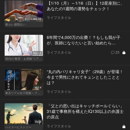
【1/10（月）～1/16（日）】12星座別に、
あなたの1週間の運勢をチェック！
ライフスタイル
Vol.43
東カレ週間占い
6年間で4,000万の出費！？もしも我が子
が、医師になりたいと言い始めたら…
ライフスタイル
25
Vol.11
現代の“教育・お受験”リアルドキュメント
“丸の内バリキャリ女子”（29歳）が登場！
今まで男性にされてキュンとしたことと
は？
Vol.4
ライフスタイル
東京リアル女子図鑑～プロローグ編～
「父との思い出はキャッチボールぐらい」
31歳で事務所を構えたIQ130以上の弁護士
の原点
Vol.3
ライフスタイル
ハイスペヒストリー