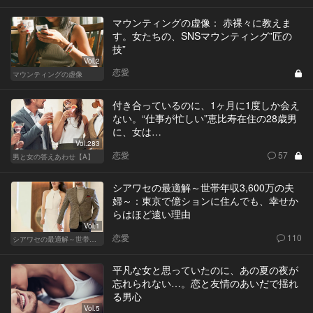
マウンティングの虚像： 赤裸々に教えま
す。女たちの、SNSマウンティング”匠の
技”
Vol.2
恋愛
マウンティングの虚像
付き合っているのに、1ヶ月に1度しか会え
ない。“仕事が忙しい”恵比寿在住の28歳男
に、女は…
Vol.283
恋愛
57
男と女の答えあわせ【A】
シアワセの最適解～世帯年収3,600万の夫
婦～：東京で億ションに住んでも、幸せか
らはほど遠い理由
Vol.1
恋愛
110
シアワセの最適解～世帯年収3,600万の夫婦～
平凡な女と思っていたのに、あの夏の夜が
忘れられない…。恋と友情のあいだで揺れ
る男心
Vol.5