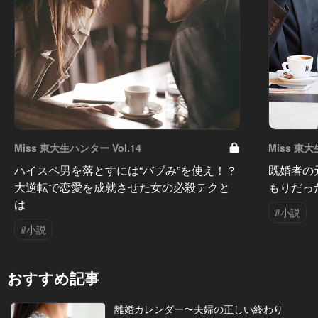
Miss 東大生ハンター Vol.14
Miss 東大
ハイスペ男を落とすには“バブみ”を使え！？
既婚者の
大逆転で恋愛を成就させた女の必殺テクと
もりだっ
は
#小説
#小説
おすすめ記事
離婚カレンダー〜夫婦の正しい終わり