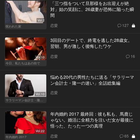
「三つ指をついて旦那様をお出迎えが絶
対」姑の笑顔に、26歳妻が恐怖に陥った瞬
間
Vol.2
恋愛
127
呪われた家
3回目のデートで、終電を逃した28歳女。
翌朝、男が激しく後悔したワケ
恋愛
16
Vol.10
今日、私たちはあの街で
悩める20代の男性たちに送る「サラリーマ
ン会計士・隆一の迷い」全話総集編
恋愛
Vol.10
サラリーマン会計士・隆一の迷い
年内婚約 2017 最終回：彼も私も、馬鹿じ
ゃない。婚活に全精力を注いだ女が最後に
悟った、たった一つの真理
Vol.22
恋愛
65
年内婚約 2017