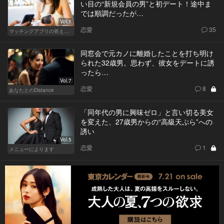
い目の“新規会員の男”と初デート！途中ま
では順調だったが…
Vol.1
恋愛
35
マッチングアプリの答えあわせ【Q】～SEASON2～
同窓会で元カノに離婚したことを打ち明け
られた32歳男。思わず、彼女をデートに誘
ったら…
Vol.7
恋愛
8
あなたとのDistance
「同年代の男に興味ゼロ」と言い切る美女
を変えた、27歳男からの“高級天ぷら”への
誘い
Vol.5
恋愛
1
メニューによります