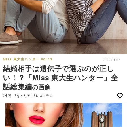
Miss 東大生ハンター Vol.13
2022.01.07
結婚相手は遺伝子で選ぶのが正し
い！？「Miss 東大生ハンター」全
話総集編
の画像
#小説
#キャリア
#レストラン