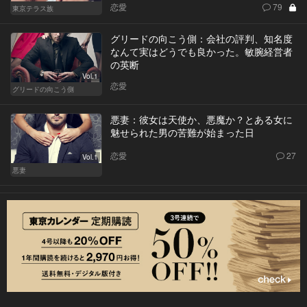
恋愛
79
東京テラス族
グリードの向こう側：会社の評判、知名度
なんて実はどうでも良かった。敏腕経営者
の英断
Vol.1
恋愛
グリードの向こう側
悪妻：彼女は天使か、悪魔か？とある女に
魅せられた男の苦難が始まった日
恋愛
27
Vol.1
悪妻