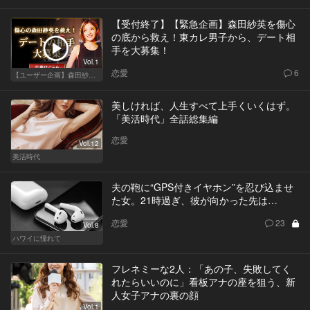
【受付終了】【緊急企画】森田紗英を傷心
の底から救え！東カレ男子から、デート相
手を大募集！
Vol.1
恋愛
6
【ユーザー企画】森田紗英と本気デート！
美しければ、人生すべて上手くいくはず。
「美活時代」全話総集編
恋愛
Vol.12
美活時代
夫の鞄に“GPS付きイヤホン”を忍び込ませ
た女。21時過ぎ、彼が向かった先は…
恋愛
23
Vol.8
ハワイに憧れて
フレネミーな2人：「あの子、失敗してく
れたらいいのに」看板アナの座を狙う、新
人女子アナの裏の顔
Vol.1