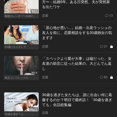
方〜：結婚5年。ある日突然、夫が突然家
を出たワケ
Vol.1
恋愛
13
離婚カレンダー〜夫婦の正しい終わり方〜
「居心地が悪い…」結婚・出産ラッシュの
友人を前に、恋愛相談をする30歳独女の気
まずさ
Vol.6
恋愛
21
30歳になりまして
「スペックより愛が大事」は嘘だった。女
友達の助言に従った結果の、大どんでん返
し
Vol.4
恋愛
80
東京コンプレックス
30歳を過ぎた女たちは、誰に出会い何に葛
藤するのか？明日で最終話！「30歳を過ぎ
ても」全話総集編
Vol.11
恋愛
30歳を過ぎても