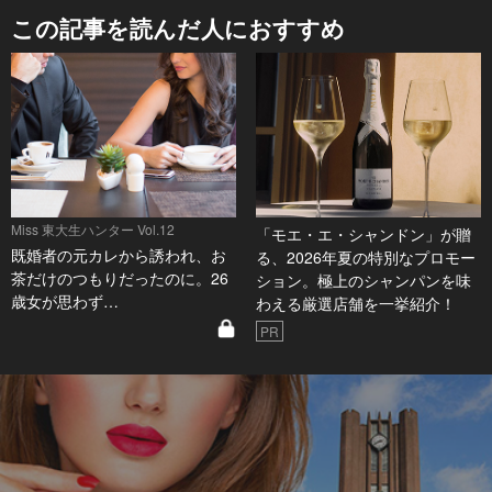
この記事を読んだ人におすすめ
Miss 東大生ハンター Vol.12
「モエ・エ・シャンドン」が贈
既婚者の元カレから誘われ、お
る、2026年夏の特別なプロモー
茶だけのつもりだったのに。26
ション。極上のシャンパンを味
歳女が思わず…
わえる厳選店舗を一挙紹介！
PR