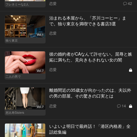
恋愛
42
フレネミーな2人
泊まれる本屋から、「芥川コーヒー」ま
で。独り東京を満喫できる書店3選
恋愛
Vol.1
独り東京
彼の婚約者がCAなんて許せない。屈辱と嫉
妬に満ちた、見向きもされない女の闇
恋愛
Vol.7
二人の男で
離婚間近の35歳女が向かったのは、夫以外
の男の部屋。その驚きの口実とは
恋愛
14
Vol.7
恵比寿Sisters
いよいよ明日で最終話！「港区内格差」全
話総集編