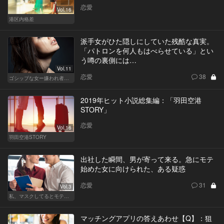
恋愛
Vol.16
港区内格差
派手女がひた隠しにしていた残酷な真実。
「パトロンを何人もはべらせている」とい
う噂の裏側には…
Vol.11
恋愛
38
ゴシップな女ー嫌われ者のカレンが死んだー
2019年ヒット小説総集編：「羽田空港
STORY」
恋愛
Vol.16
羽田空港STORY
出社した瞬間、男が寄って来る。急にモテ
始めた女に向けられた、ある疑惑
恋愛
31
Vol.3
私、マスクしてるとモテるんです
マッチングアプリの答えあわせ【Q】：狙