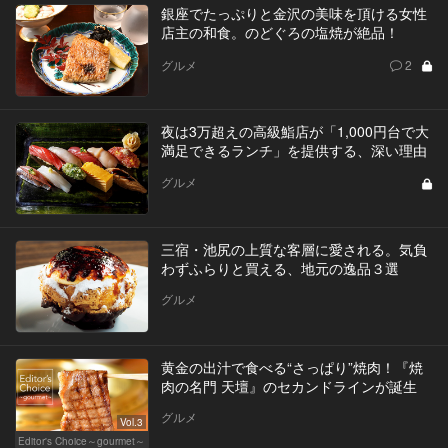
銀座でたっぷりと金沢の美味を頂ける女性
店主の和食。のどぐろの塩焼が絶品！
グルメ
2
夜は3万超えの高級鮨店が「1,000円台で大
満足できるランチ」を提供する、深い理由
グルメ
三宿・池尻の上質な客層に愛される。気負
わずふらりと買える、地元の逸品３選
グルメ
黄金の出汁で食べる“さっぱり”焼肉！『焼
肉の名門 天壇』のセカンドラインが誕生
グルメ
Vol.3
Editor's Choice～gourmet～