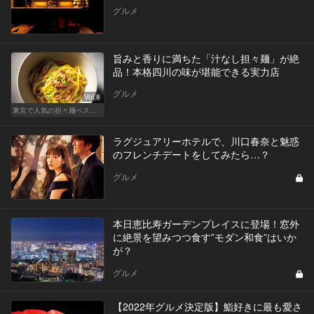
グルメ
旨みと香りに満ちた「汁なし担々麺」が絶
品！本格四川の味が堪能できる実力店
グルメ
Vol.8
東京で人気の担々麺ベストセレクション！
ラグジュアリーホテルで、川口春奈と魅惑
のフレンチデートをしてみたら…？
グルメ
本日恵比寿ガーデンプレイスに登場！窓外
に絶景を望みつつ食す”モダン和食”はいか
が？
グルメ
【2022年グルメ決定版】鮨好きに最も愛さ