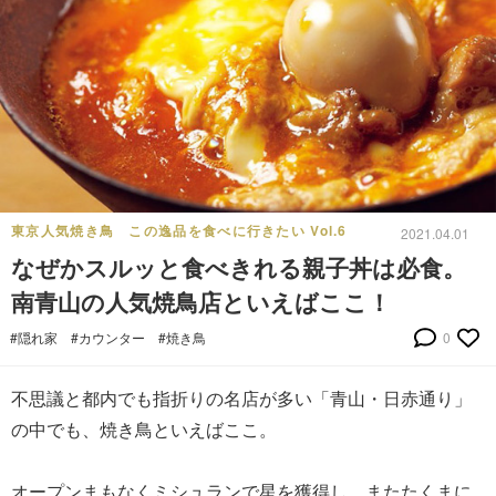
東京人気焼き鳥 この逸品を食べに行きたい Vol.6
2021.04.01
なぜかスルッと食べきれる親子丼は必食。
南青山の人気焼鳥店といえばここ！
#隠れ家
#カウンター
#焼き鳥
0
不思議と都内でも指折りの名店が多い「青山・日赤通り」
の中でも、焼き鳥といえばここ。
オープンまもなくミシュランで星を獲得し、またたくまに