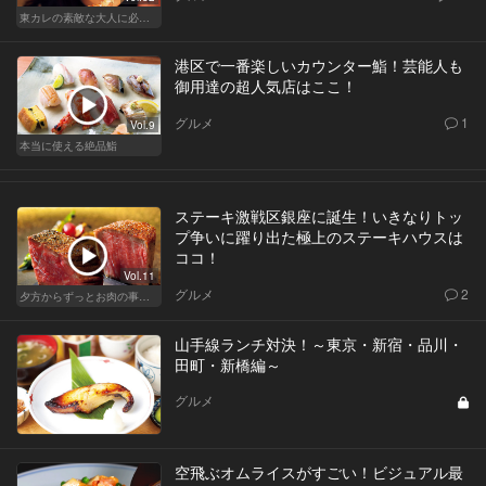
東カレの素敵な大人に必要なこと
港区で一番楽しいカウンター鮨！芸能人も
御用達の超人気店はここ！
グルメ
1
Vol.9
本当に使える絶品鮨
ステーキ激戦区銀座に誕生！いきなりトッ
プ争いに躍り出た極上のステーキハウスは
ココ！
Vol.11
グルメ
2
夕方からずっとお肉の事を考えてる貴方へ
山手線ランチ対決！～東京・新宿・品川・
田町・新橋編～
グルメ
空飛ぶオムライスがすごい！ビジュアル最