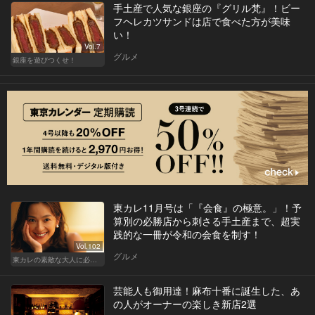
手土産で人気な銀座の『グリル梵』！ビー
フヘレカツサンドは店で食べた方が美味
い！
Vol.7
グルメ
銀座を遊びつくせ！
東カレ11月号は「『会食』の極意。」！予
算別の必勝店から刺さる手土産まで、超実
践的な一冊が令和の会食を制す！
Vol.102
グルメ
東カレの素敵な大人に必要なこと
芸能人も御用達！麻布十番に誕生した、あ
の人がオーナーの楽しき新店2選