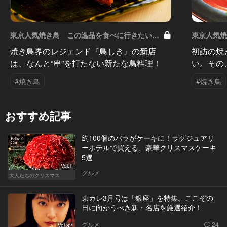
東京人気焼き鳥 この逸品を食べに行きたい
東京人気
Vol.7
Vol.5
焼き鳥界のレジェンド『鳥しき』の新店
初訪の焼
は、なんと“串”を打たない新たな鳥料理！
い。その
#焼き鳥
#焼き鳥
おすすめ記事
約100個のバラがケーキに！ラグジュアリ
ーホテルで買える、豪華クリスマスケーキ
5選
Vol.1
グルメ
大人たちのクリスマス
東カレ3月号は「銀座」を特集。ここぞの
日に向かうべき新・名店を厳選紹介！
グルメ
24
Vol.82