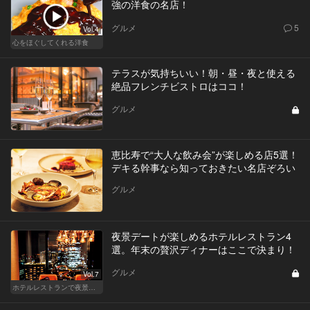
強の洋食の名店！
グルメ
5
Vol.4
心をほぐしてくれる洋食
テラスが気持ちいい！朝・昼・夜と使える
絶品フレンチビストロはココ！
グルメ
恵比寿で“大人な飲み会”が楽しめる店5選！
デキる幹事なら知っておきたい名店ぞろい
グルメ
夜景デートが楽しめるホテルレストラン4
選。年末の贅沢ディナーはここで決まり！
グルメ
Vol.7
ホテルレストランで夜景デートはやっぱり盛り上がる