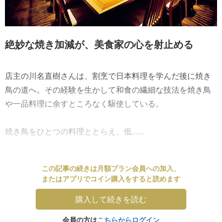
絶妙な焼き加減が、美食家の心を射止める
店主の川名直樹さんは、割烹で日本料理を学んだ後に焼き
鳥の道へ。その経験を生かして和食の繊細な技法を焼き鳥
や一品料理に余すところなく駆使している。
焼き鳥をひとつの料理ととらえ、低......
この記事の続きは月額プラン会員への加入、
またはアプリでコイン購入をすると読めます
購入して続きを読む
会員の方は
こちらからログイン