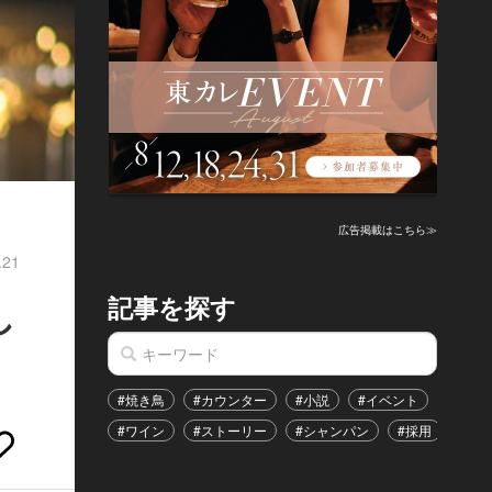
広告掲載はこちら≫
.21
記事を探す
し
#焼き鳥
#カウンター
#小説
#イベント
#港区
#ワイン
#ストーリー
#シャンパン
#採用
#恋