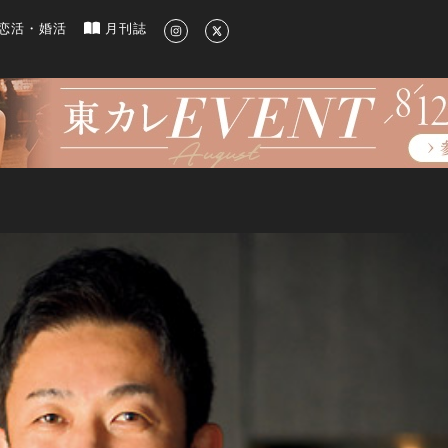
新のグルメ、洗練されたライフスタイル情報
恋活・婚活
月刊誌