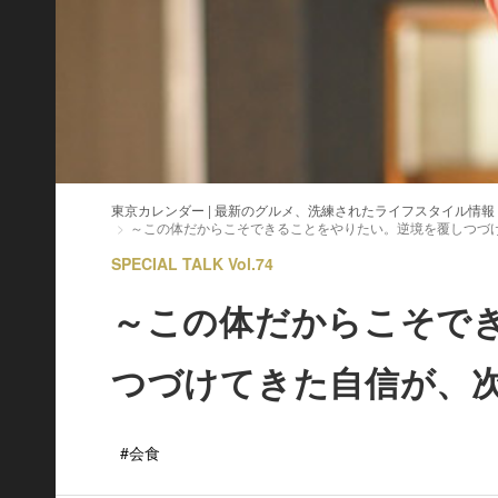
東京カレンダー | 最新のグルメ、洗練されたライフスタイル情報
～この体だからこそできることをやりたい。逆境を覆しつづ
SPECIAL TALK Vol.74
～この体だからこそで
つづけてきた自信が、
#会食