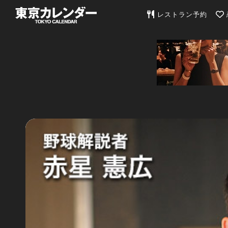
東京カレンダー | 最
レストラン予約