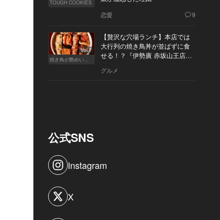
TOUGH COOKIES
恋愛
9
【贅沢な穴場ランチ】本店では
大行列の焼き鳥丼が並ばずに食
Vol.7
せる！？『伊勢廣 赤坂山王店』
焼き鳥が艶めいてきた
へ
グルメ
公式SNS
Instagram
X