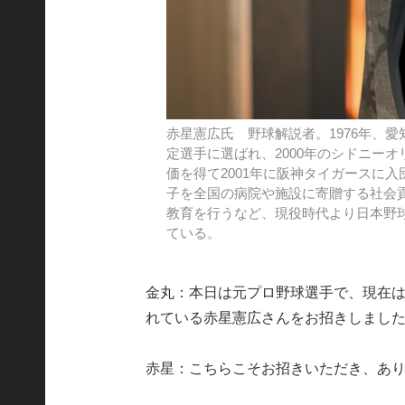
赤星憲広氏 野球解説者。1976年、
定選手に選ばれ、2000年のシドニー
価を得て2001年に阪神タイガースに
子を全国の病院や施設に寄贈する社会
教育を行うなど、現役時代より日本野
ている。
金丸：本日は元プロ野球選手で、現在
れている赤星憲広さんをお招きしまし
赤星：こちらこそお招きいただき、あ