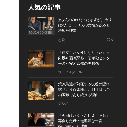
人気の記事
男女3人の旅だったはずが、帰り
は2人に…。1人の女性が残ると
Vol.74
決めた理由
TOUGH COOKIES
恋愛
6
「自立した女性になりたい」日
向坂46藤嶌果歩、初単独センタ
ーの不安と20歳の理想像
ライフスタイル
焼き鳥通が熱狂する渋谷の隠れ
家『とり茶太郎』。14年目も予
約困難であり続ける理由
グルメ
「今日はたくさん甘えちゃお」
再会した母の無邪気な一言に、
Vol.73
娘が激怒した理由