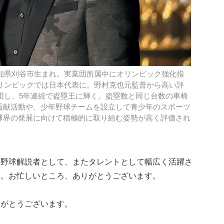
愛知県刈谷市生まれ。実業団所属中にオリンピック強化指
オリンピックでは日本代表に。野村克也元監督から高い評
入団し、5年連続で盗塁王に輝く。盗塁数と同じ台数の車椅
貢献活動や、少年野球チームを設立して青少年のスポーツ
球界の発展に向けて積極的に取り組む姿勢が高く評価され
は野球解説者として、またタレントとして幅広く活躍さ
た。お忙しいところ、ありがとうございます。
りがとうございます。