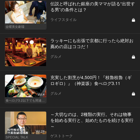
伝説と呼ばれた銀座の美ママが語る“出世す
る男”の条件とは？
ライフスタイル
Vol.12
金曜美女劇場
ラッキーにも出張で京都に行ったら絶対お
薦めの店はココだ！
グルメ
充実した割烹が4,500円！『枝魯枝魯（ギ
ロギロ）』（神楽坂）食べログ3.11
グルメ
Vol.4
食べログ3.2以下でも間違いなく名店！
～大切なのは、2種類の実行。それは物事
を始める実行と、始めたものを続ける実行
～
Vol.28
ゲストトーク
SPECIAL TALK