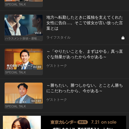
SPECIAL TALK
地方へ転勤したときに孤独を支えてくれた
女性に告白…。そこで彼女が言い放った言
葉とは
Vol.8
ライフスタイル
ハラスメント探偵～通報編～
～「やりたいことを、まずはやる」真っ直
ぐな熱量があったから今がある～
ゲストトーク
Vol.69
SPECIAL TALK
～勝ちたい。勝つしかない。とことん勝ち
にこだわったから、今がある～
ゲストトーク
Vol.131
SPECIAL TALK