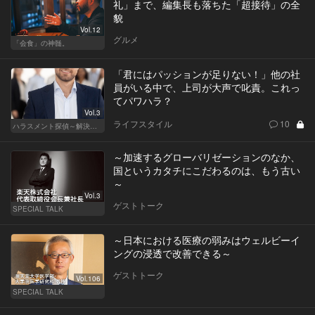
礼」まで、編集長も落ちた「超接待」の全
貌
Vol.12
グルメ
「会食」の神髄。
「君にはパッションが足りない！」他の社
員がいる中で、上司が大声で叱責。これっ
てパワハラ？
Vol.3
ライフスタイル
10
ハラスメント探偵～解決編～
～加速するグローバリゼーションのなか、
国というカタチにこだわるのは、もう古い
～
Vol.3
ゲストトーク
SPECIAL TALK
～日本における医療の弱みはウェルビーイ
ングの浸透で改善できる～
ゲストトーク
Vol.106
SPECIAL TALK