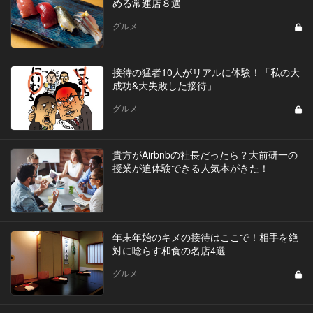
める常連店８選
グルメ
接待の猛者10人がリアルに体験！「私の大
成功&大失敗した接待」
グルメ
貴方がAirbnbの社長だったら？大前研一の
授業が追体験できる人気本がきた！
年末年始のキメの接待はここで！相手を絶
対に唸らす和食の名店4選
グルメ