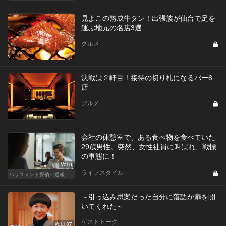
見よこの熟成牛タン！出張族が仙台で足を
運ぶ地元の名店3選
グルメ
決戦は２軒目！接待の切り札になるバー6
店
グルメ
会社の休憩室で、ある食べ物を食べていた
29歳男性。突然、女性社員に叫ばれ、戦慄
の事態に！
Vol.6
ライフスタイル
ハラスメント探偵～通報編～
～引っ込み思案だった自分に落語が扉を開
いてくれた～
ゲストトーク
Vol.137