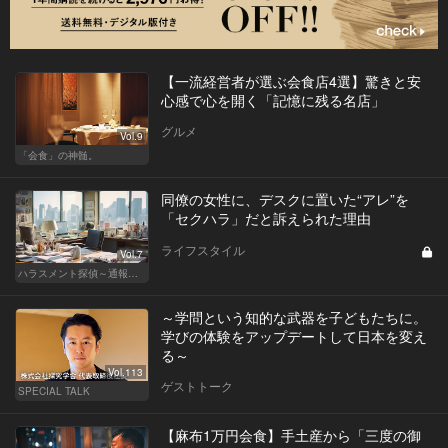
【一流経営者が選ぶ会食店4選】驚きと安
心感で心を開く「記憶に残る名店」
グルメ
Vol.9
「会食」の神髄。
同僚の女性に、デスクに置いた“アレ”を
「セクハラ」だと訴えられた理由
ライフスタイル
Vol.7
ハラスメント探偵～通報編～
～学問という知的な武器を子どもたちに。
学びの体験をアップデートして日本を変え
る～
Vol.113
ゲストトーク
SPECIAL TALK
【麻布1万円会食】手土産から「三度の御