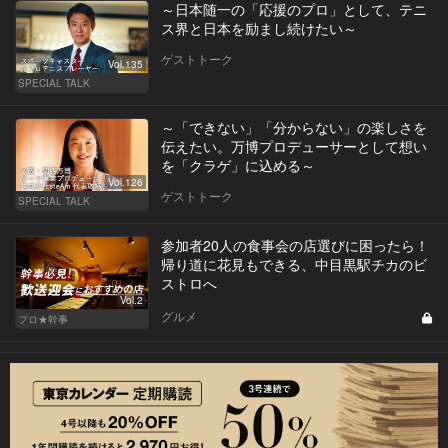
～日本随一の「応援のプロ」として、テニ
ス界と日本を励まし続けたい～
ゲストトーク
Vol.135
SPECIAL TALK
～「できない」「分からない」の楽しさを
伝えたい。万博プロデューサーとして想い
を「クラゲ」に込める～
Vol.126
ゲストトーク
SPECIAL TALK
参加者20人の食事会の店選びに困ったら！
帰り道に花見もできる、中目黒駅チカのビ
ストロへ
Vol.2
グルメ
プロ★幹事