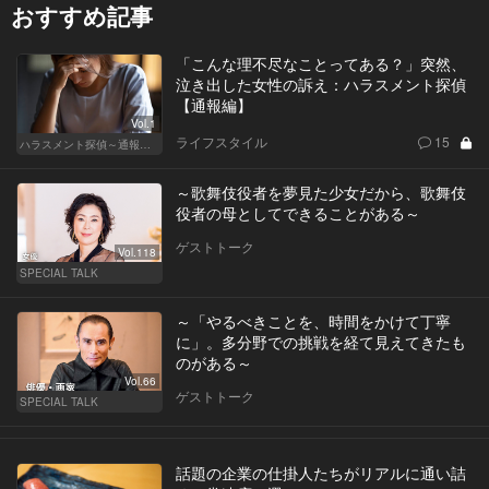
おすすめ記事
「こんな理不尽なことってある？」突然、
泣き出した女性の訴え：ハラスメント探偵
【通報編】
Vol.1
ライフスタイル
15
ハラスメント探偵～通報編～
～歌舞伎役者を夢見た少女だから、歌舞伎
役者の母としてできることがある～
ゲストトーク
Vol.118
SPECIAL TALK
～「やるべきことを、時間をかけて丁寧
に」。多分野での挑戦を経て見えてきたも
のがある～
Vol.66
ゲストトーク
SPECIAL TALK
話題の企業の仕掛人たちがリアルに通い詰