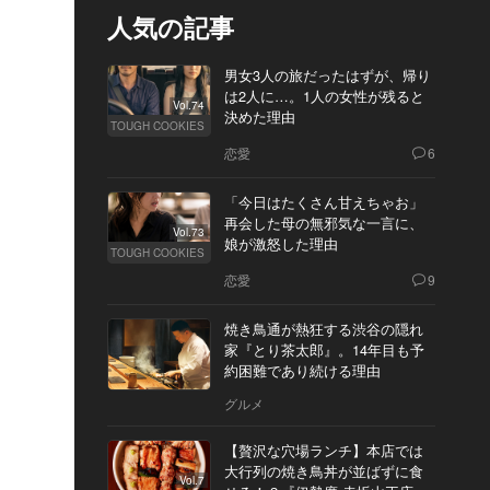
人気の記事
男女3人の旅だったはずが、帰り
は2人に…。1人の女性が残ると
Vol.74
決めた理由
TOUGH COOKIES
恋愛
6
「今日はたくさん甘えちゃお」
再会した母の無邪気な一言に、
Vol.73
娘が激怒した理由
TOUGH COOKIES
恋愛
9
焼き鳥通が熱狂する渋谷の隠れ
家『とり茶太郎』。14年目も予
約困難であり続ける理由
グルメ
【贅沢な穴場ランチ】本店では
大行列の焼き鳥丼が並ばずに食
Vol.7