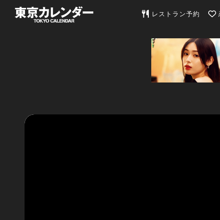
東京カレンダー | 最
レストラン予約