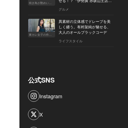
せる！？『伊勢廣 赤坂山王店』
焼き鳥が艶めいてきた
へ
グルメ
異素材の立体感でドレープを美
しく纏う。有村架純が魅せる、
Vol.53
大人のオールブラックコーデ
東カレ女子の作り方
ライフスタイル
公式SNS
Instagram
X