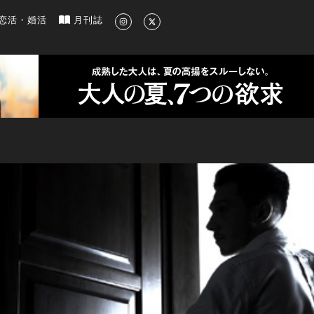
新のグルメ、洗練されたライフスタイル情報
恋活・婚活
月刊誌