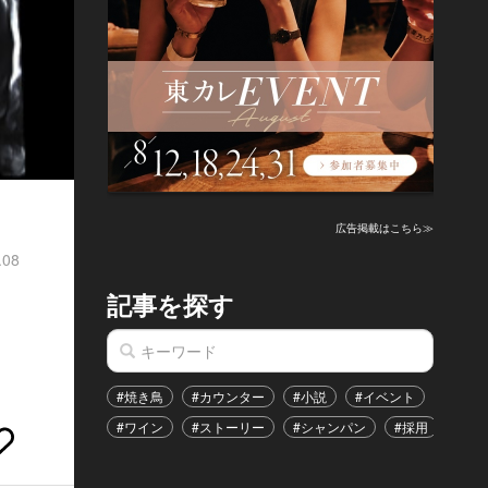
広告掲載はこちら≫
.08
記事を探す
#焼き鳥
#カウンター
#小説
#イベント
#港区
#ワイン
#ストーリー
#シャンパン
#採用
#恋