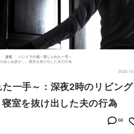
連載
パンドラの箱～禁じられた一手～
妻のあらぬ姿が…。寝室を抜け出した夫の行為
2020.10
れた一手～：深夜2時のリビング
。寝室を抜け出した夫の行為
68