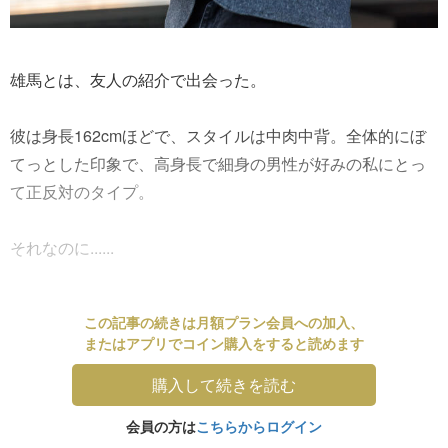
雄馬とは、友人の紹介で出会った。
彼は身長162cmほどで、スタイルは中肉中背。全体的にぼ
てっとした印象で、高身長で細身の男性が好みの私にとっ
て正反対のタイプ。
それなのに......
この記事の続きは月額プラン会員への加入、
またはアプリでコイン購入をすると読めます
購入して続きを読む
会員の方は
こちらからログイン