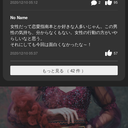
2020/12/10 05:12
2
95
No Name
女性だって恋愛指南本とか好きな人多いじゃん。この男
性の気持ち、分からなくもない。女性の行動の方がいや
らしいなと思う。
それにしても今回は面白くなかったな～！
2020/12/10 05:37
57
もっと見る （ 42 件 ）