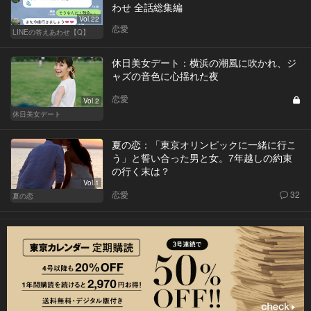
わせ 全話総集編
Vol.22
恋愛
LINEの答えあわせ【Q】
休日美女デート：横浜の潮風に吹かれ、ジ
ャズの音色に心揺れた夜
恋愛
Vol.2
休日美女デート
夏の恋：「東京オリンピックに一緒に行こ
う」と誓い合った男と女。7年越しの約束
の行く末は？
Vol.1
恋愛
32
夏の恋