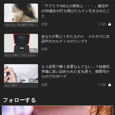
「アプリで100人の男性と・・・」婚活中
の30歳女が打ち明けたらドン引きされたこ
と
Vol.8
恋愛
40
それでも、私は東京で消耗する
あなたが私にくれたもの♬ メルカリに出
品中のカルティエのリング♬
恋愛
Vol.1
あなたが私にくれたもの♬
もう必死で稼ぐ必要なんてない…？結婚式
準備に追い詰められた女を誘う、御曹司か
らのプロポーズ
Vol.12
恋愛
84
金より愛子
フォローする