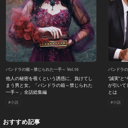
パンドラの箱～禁じられた一手～ Vol.10
パンドラの
他人の秘密を覗くという誘惑に、負けてし
“誠実”
まう男と女。「パンドラの箱～禁じられた
が引いて
一手～」全話総集編
とは
#小説
#小説
おすすめ記事