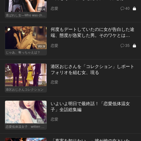
恋愛
40
Vol.4
選ばれし女―Who was chosen？―
何度もデートしていたのに女が告白した途
端、態度が急変した男。そのワケとは…
恋愛
35
Vol.9
じゃあ、奪っちゃえば？
港区おじさんを「コレクション」しポート
フォリオを組む女、現る
恋愛
Vol.1
港区おじさんコレクション
いよいよ明日で最終話！「恋愛低体温女
子」全話総集編
恋愛
Vol.7
恋愛低体温女子 written by 内埜さくら
「真実を知りたい…」彼が他の女といた、