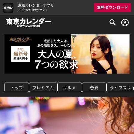
東京カレンダーアプリ
無料ダウンロード
アプリなら超サクサク！
グルメ情報・プレミアムレストラン予約サイト
トップ
プレミアム
グルメ
恋愛
ライフスタ