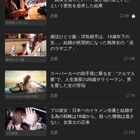
という密告を追求した結果
恋愛
29
Vol.7
出世欲☆ガール
婚活ひとり飯：浮気相手は、10歳年下の
女…。結婚が絶望的になった独身女の「涙
のラザニア」
Vol.1
恋愛
136
婚活ひとり飯
スーパーカーの助手席に乗る女：“クルマ人
脈”で、人生激変の26歳サラリーマン。男
を愛した女の苦悩
Vol.1
恋愛
74
スーパーカーの助手席に乗る女
プロ彼女：日本一のイケメン俳優と結婚す
る為の戦略は18歳から。狙った獲物は逃さ
ない、女策士の正体
Vol.1
恋愛
133
プロ彼女