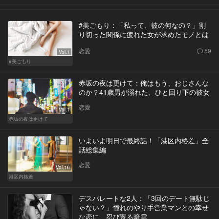
#美ごもり：「私って、彼の何なの？」割
り切った関係に疲れた女が求めたモノとは
恋愛
59
Vol.1
#美ごもり
赤坂の夜は更けて：俺はもう、おじさんな
のか？41歳男が溺れた、ひと回り下の彼女
恋愛
Vol.1
赤坂の夜は更けて
いよいよ明日で最終話！「港区内格差」全
話総集編
恋愛
Vol.16
港区内格差
デスパレートな2人：「3回のデート無駄じ
ゃない？」憧れのやり手営業マンとの幸せ
な恋に、忍び寄る暗雲