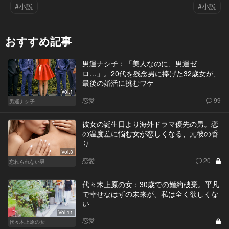
#小説
#小説
おすすめ記事
男運ナシ子：「美人なのに、男運ゼ
ロ…」。20代を残念男に捧げた32歳女が、
最後の婚活に挑むワケ
Vol.1
恋愛
99
男運ナシ子
彼女の誕生日より海外ドラマ優先の男。恋
の温度差に悩む女が恋しくなる、元彼の香
り
Vol.3
恋愛
20
忘れられない男
代々木上原の女：30歳での婚約破棄。平凡
で幸せなはずの未来が、私は全く欲しくな
い
Vol.11
恋愛
代々木上原の女