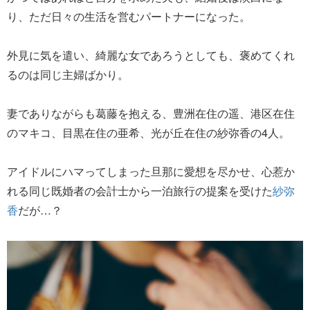
り、ただ日々の生活を営むパートナーになった。
外見に気を遣い、綺麗な女であろうとしても、褒めてくれ
るのは同じ主婦ばかり。
妻でありながらも葛藤を抱える、豊洲在住の遥、港区在住
のマキコ、目黒在住の亜希、光が丘在住の紗弥香の4人。
アイドルにハマってしまった旦那に愛想を尽かせ、心惹か
れる同じ既婚者の会計士から一泊旅行の提案を受けた
紗弥
香
だが…？