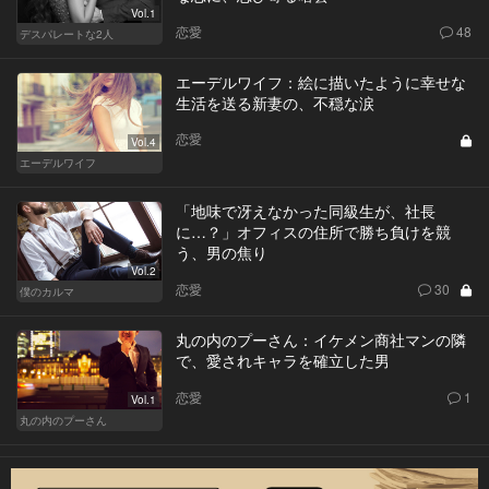
Vol.1
恋愛
48
デスパレートな2人
エーデルワイフ：絵に描いたように幸せな
生活を送る新妻の、不穏な涙
恋愛
Vol.4
エーデルワイフ
「地味で冴えなかった同級生が、社長
に…？」オフィスの住所で勝ち負けを競
う、男の焦り
Vol.2
恋愛
30
僕のカルマ
丸の内のプーさん：イケメン商社マンの隣
で、愛されキャラを確立した男
恋愛
1
Vol.1
丸の内のプーさん