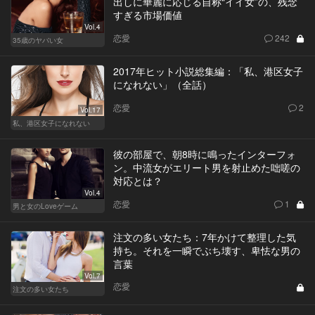
出しに華麗に応じる自称“イイ女”の、残念
すぎる市場価値
Vol.4
恋愛
242
35歳のヤバい女
2017年ヒット小説総集編：「私、港区女子
になれない」（全話）
恋愛
2
Vol.17
私、港区女子になれない
彼の部屋で、朝8時に鳴ったインターフォ
ン。中流女がエリート男を射止めた咄嗟の
対応とは？
Vol.4
恋愛
1
男と女のLoveゲーム
注文の多い女たち：7年かけて整理した気
持ち。それを一瞬でぶち壊す、卑怯な男の
言葉
Vol.7
恋愛
注文の多い女たち