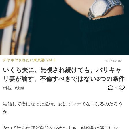
チヤホヤされたい東京妻 Vol.9
2017.02.02
いくら夫に、無視され続けても。バリキャ
リ妻が諭す、不倫すべきではない3つの条件
#小説
#夫婦
1
結婚して妻になった途端、女はオンナでなくなるのだろう
か。
かつてはあれほど自分を求めた夫も、結婚後は淡白にな