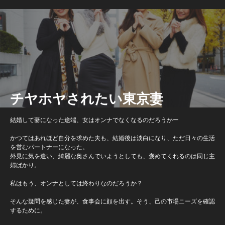
チヤホヤされたい東京妻
結婚して妻になった途端、女はオンナでなくなるのだろうかー
かつてはあれほど自分を求めた夫も、結婚後は淡白になり、ただ日々の生活
を営むパートナーになった。
外見に気を遣い、綺麗な奥さんでいようとしても、褒めてくれるのは同じ主
婦ばかり。
私はもう、オンナとしては終わりなのだろうか？
そんな疑問を感じた妻が、食事会に顔を出す。そう、己の市場ニーズを確認
するために。