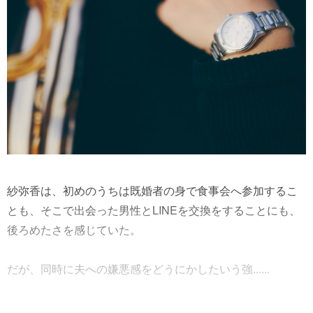
紗弥香は、初めのうちは既婚者の身で食事会へ参加するこ
とも、そこで出会った男性とLINEを交換をすることにも、
後ろめたさを感じていた。
だが、同時に夫への嫌悪感をどうにかしたいう強......