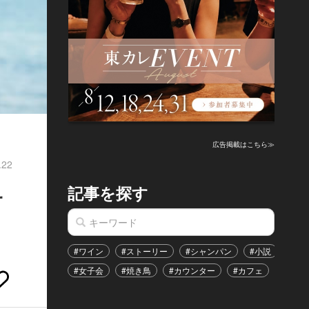
広告掲載はこちら≫
.22
記事を探す
サ
#ワイン
#ストーリー
#シャンパン
#小説
#家
#女子会
#焼き鳥
#カウンター
#カフェ
#イベ