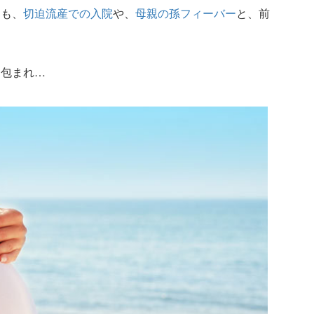
るも、
切迫流産での入院
や、
母親の孫フィーバー
と、前
に包まれ…