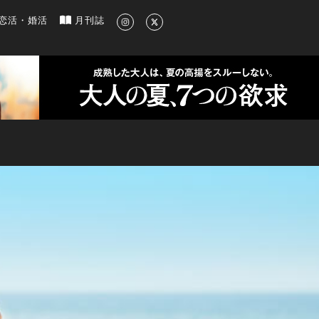
新のグルメ、洗練されたライフスタイル情報
恋活・婚活
月刊誌