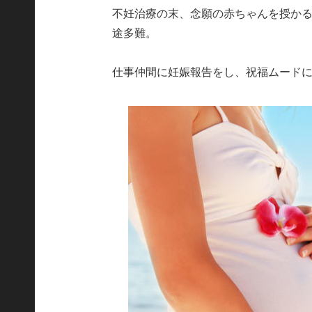
不妊治療の末、念願の赤ちゃんを授か
途多難。
仕事仲間に妊娠報告をし、祝福ムード