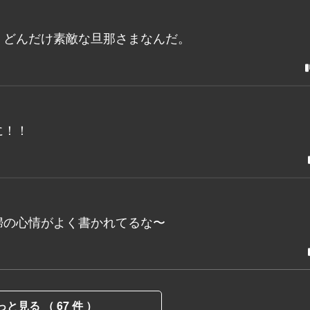
！どんだけ素敵な旦那さまなんだ。
に！！
婦の心情がよく書かれてるな〜
っと見る （ 67 件 ）