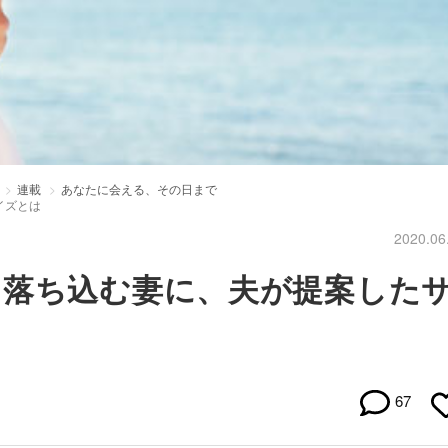
連載
あなたに会える、その日まで
イズとは
2020.06
」落ち込む妻に、夫が提案した
67