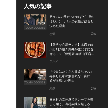
人気の記事
男女3人の旅だったはずが、帰り
は2人に…。1人の女性が残ると
Vol.74
決めた理由
TOUGH COOKIES
恋愛
5
【贅沢な穴場ランチ】本店では
大行列の焼き鳥丼が並ばずに食
せる！？『伊勢廣 赤坂山王店』
へ
グルメ
「今日はたくさん甘えちゃお」
再会した母の無邪気な一言に、
Vol.73
娘が激怒した理由
TOUGH COOKIES
恋愛
9
異素材の立体感でドレープを美
しく纏う。有村架純が魅せる、
Vol.53