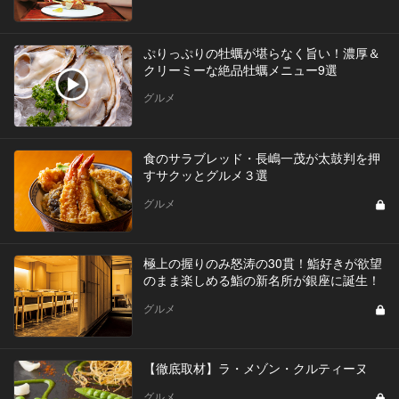
ぷりっぷりの牡蠣が堪らなく旨い！濃厚＆
クリーミーな絶品牡蠣メニュー9選
グルメ
食のサラブレッド・長嶋一茂が太鼓判を押
すサクッとグルメ３選
グルメ
極上の握りのみ怒涛の30貫！鮨好きが欲望
のまま楽しめる鮨の新名所が銀座に誕生！
グルメ
【徹底取材】ラ・メゾン・クルティーヌ
グルメ