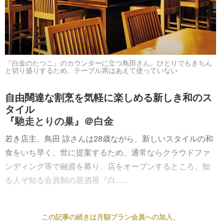
『白金のたつこ』のカウンターに立つ鳥田さん。ひとりでもきちん
と切り盛りするため、テーブル席はあえて使っていない
自由闊達な割烹を気軽に楽しめる新しき和のス
タイル
『馳走とりの巢』＠白金
若き店主、鳥田 諒さんは28歳ながら、新しいスタイルの和
食をいち早く、世に提案するため、通常ならクラウドファ
ンディング等で融資を募り、店をオープンするところ、知
る人ぞ知る会員制の居酒屋『白......
この記事の続きは月額プラン会員への加入、