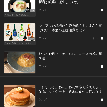
新店が銀座に誕生していた！
グルメ
Vol.12
これが東カレが認めるとっておきの和食店
今、アツい銘柄から読み解く！いまさら聞
けない日本酒の基礎知識とは？
グルメ
2
Vol.1
大人なら詳しくなりたい、お酒の基礎知識
むしろお目当てはこちら。コースの〆の麺
３選！
グルメ
口にするとふわんふわん食感で消えてなく
なるホットケーキ！週末に食べに行こう！
グルメ