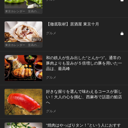
Vol.6
東京カレンダー 至高の名店シリーズ
【徹底取材】居酒屋 東京十月
グルメ
Vol.13
東京カレンダー 至高の名店シリーズ
和の鉄人が生み出した“とんかつ”。通常の
豚肉よりも旨みが５倍増しの豚を用いた一
品は、最高峰
グルメ
好きな握りを選んで味わえるコースが新し
い！大人の心を掴む、西麻布で話題の鮨店
へ
グルメ
“焼肉はやっぱりタン！”という人におすす