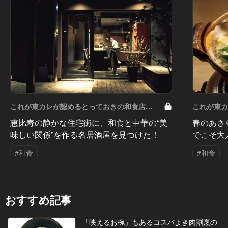
これが東カレが認めるとっておきの和食店
これが東
Vol.15
Vol.14
恵比寿の静かな住宅街に、和食と中華の“美
春のあさ
味しい関係”を作る名居酒屋を見つけた！
でこそ大
#和食
#和食
おすすめ記事
「映えるお椀」もあるコスパよき肉割烹の