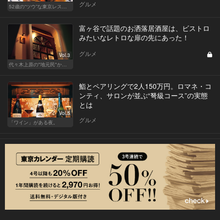
グルメ
52歳の“ツウ”な東京レストラン
富ヶ谷で話題のお洒落居酒屋は、ビストロ
みたいなレトロな扉の先にあった！
グルメ
Vol.3
代々木上原の"地元民"から愛される名店
鮨とペアリングで2人150万円。ロマネ・コ
ンティ、サロンが並ぶ“弩級コース”の実態
とは
Vol.5
グルメ
「ワイン」がある夜。