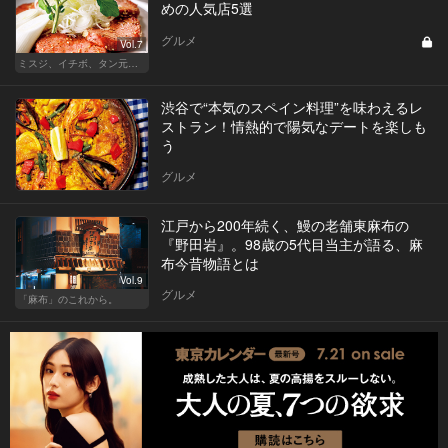
めの人気店5選
グルメ
Vol.7
ミスジ、イチボ、タン元…焼肉は好きな部位で店を選ぶべし！
渋谷で“本気のスペイン料理”を味わえるレ
ストラン！情熱的で陽気なデートを楽しも
う
グルメ
江戸から200年続く、鰻の老舗東麻布の
『野田岩』。98歳の5代目当主が語る、麻
布今昔物語とは
Vol.9
グルメ
「麻布」のこれから。