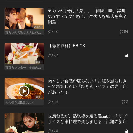
東カレ6月号は「鮨」。「値段、味、雰囲
気がすべて文句なし」の大人な鮨店を完全
網羅！
Vol.49
グルメ
54
東カレの素敵な大人に必要なこと
【徹底取材】FRICK
グルメ
Vol.2
東京カレンダー 至高の名店シリーズ
肉々しい食感が堪らない！お腹を減らしき
って堪能したい「ひき肉ライス」の専門店
があった！
Vol.9
グルメ
2
永久保存版B級グルメ
長濱ねるが、熱視線を送る逸品は…？サプ
ライズな串料理で楽しませる、話題の新店
グルメ