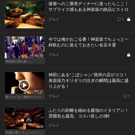
後輩へのご褒美ディナーに迷ったらここ！
サプライズ感もある神楽坂の絶品ビストロ
グルメ
1
今では俺がおごる番！神楽坂でちょっと一
杯飲むのに覚えておきたい名店８選
グルメ
Vol.10
神楽坂の隠れ家へ…
神田にある“こぼシャン”発祥の店がココ！
表面張力ギリギリの注ぎの瞬間は最高に盛
り上がる！
Vol.11
グルメ
1
教えたくない秘密のグルメ
ふたりの距離を縮める最強のイタリアン！
雰囲気も最高、コスパ良しの3軒
グルメ
Vol.5
32歳が通う“ちょうどいい”価格の店