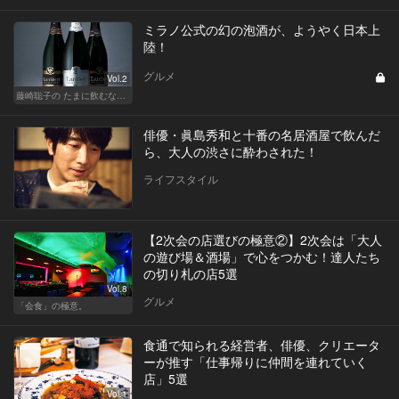
ミラノ公式の幻の泡酒が、ようやく日本上
陸！
グルメ
Vol.2
藤崎聡子の たまに飲むなら、こんな泡
俳優・眞島秀和と十番の名居酒屋で飲んだ
ら、大人の渋さに酔わされた！
ライフスタイル
【2次会の店選びの極意②】2次会は「大人
の遊び場＆酒場」で心をつかむ！達人たち
の切り札の店5選
Vol.8
グルメ
「会食」の極意。
食通で知られる経営者、俳優、クリエータ
ーが推す「仕事帰りに仲間を連れていく
店」5選
Vol.1