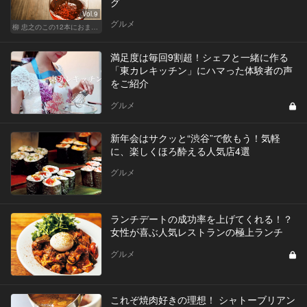
グ
Vol.9
グルメ
柳 忠之のこの12本におまかせ
満足度は毎回9割超！シェフと一緒に作る
「東カレキッチン」にハマった体験者の声
をご紹介
グルメ
新年会はサクッと“渋谷”で飲もう！気軽
に、楽しくほろ酔える人気店4選
グルメ
ランチデートの成功率を上げてくれる！？
女性が喜ぶ人気レストランの極上ランチ
グルメ
これぞ焼肉好きの理想！ シャトーブリアン