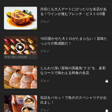
渋谷にも大人デートにぴったりな名店があ
る！ワインが進むフレンチ・ビストロ3選
グルメ
10日寝かせた大トロがたまらない！旨味た
っぷりの熟成鮨だ！
グルメ
Vol.8
本当に使える絶品鮨
じんわり深い旨味の高級魚“クエ”を、多彩
なコースで味わえる和食の名店
グルメ
缶詰をパカッ！で魚介のスペシャリテがお
出まし！
グルメ
Vol.1