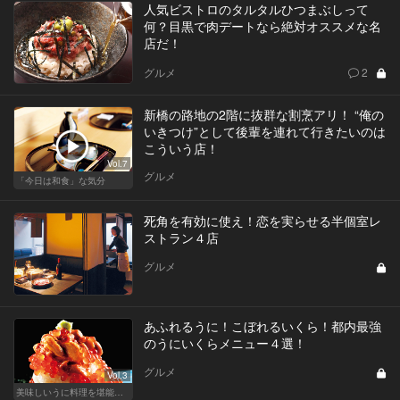
人気ビストロのタルタルひつまぶしって
何？目黒で肉デートなら絶対オススメな名
店だ！
グルメ
2
新橋の路地の2階に抜群な割烹アリ！ “俺の
いきつけ”として後輩を連れて行きたいのは
こういう店！
Vol.7
グルメ
「今日は和食」な気分
死角を有効に使え！恋を実らせる半個室レ
ストラン４店
グルメ
あふれるうに！こぼれるいくら！都内最強
のうにいくらメニュー４選！
グルメ
Vol.3
美味しいうに料理を堪能できる東京の名店