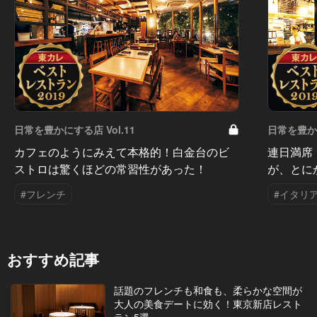
日常を豊かにする店 Vol.11
日常を豊かに
カフェのようにみえて本格的！白金台のビ
連日満席
ストロは驚くほどの常習性があった！
が、とに
#フレンチ
#イタリ
おすすめ記事
話題のフレンチも和食も、柔らかな空間が
大人の美食デートに効く！東京新店レスト
ラン5選