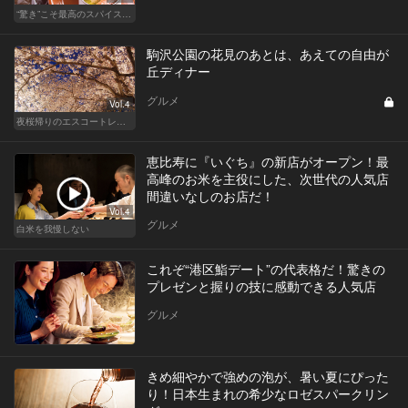
“驚き”こそ最高のスパイス！ 「こんなの初めて❤」スぺシャリテ
駒沢公園の花見のあとは、あえての自由が
丘ディナー
グルメ
Vol.4
夜桜帰りのエスコートレストラン
恵比寿に『いぐち』の新店がオープン！最
高峰のお米を主役にした、次世代の人気店
間違いなしのお店だ！
Vol.4
グルメ
白米を我慢しない
これぞ“港区鮨デート”の代表格だ！驚きの
プレゼンと握りの技に感動できる人気店
グルメ
きめ細やかで強めの泡が、暑い夏にぴった
り！日本生まれの希少なロゼスパークリン