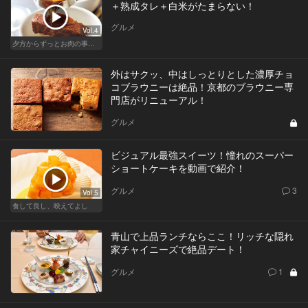
＋熟成タレ＋白米がたまらない！
グルメ
Vol.4
夕方からずっとお肉の事を考えてる貴方へ
外はサクッ、中はしっとりとした濃厚チョ
コブラウニーは絶品！京都のブラウニー専
門店がリニューアル！
グルメ
ビジュアル最強スイーツ！憧れのスーパー
ショートケーキを動画で紹介！
グルメ
3
Vol.5
食して良し、映えてよし
青山で上品ランチならここ！リッチな隠れ
家チャイニーズで絶品デート！
グルメ
1