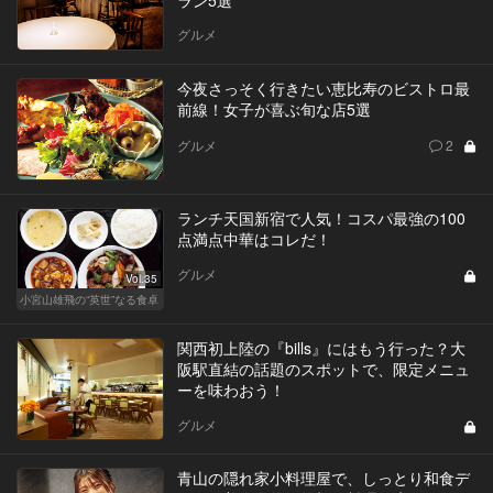
グルメ
今夜さっそく行きたい恵比寿のビストロ最
前線！女子が喜ぶ旬な店5選
グルメ
2
ランチ天国新宿で人気！コスパ最強の100
点満点中華はコレだ！
グルメ
Vol.35
小宮山雄飛の“英世”なる食卓
関西初上陸の『bills』にはもう行った？大
阪駅直結の話題のスポットで、限定メニュ
ーを味わおう！
グルメ
青山の隠れ家小料理屋で、しっとり和食デ