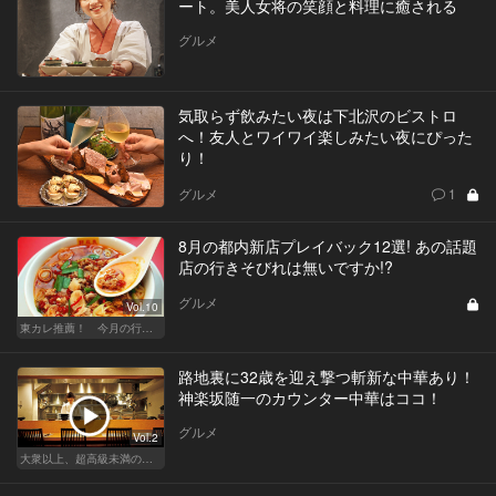
ート。美人女将の笑顔と料理に癒される
グルメ
気取らず飲みたい夜は下北沢のビストロ
へ！友人とワイワイ楽しみたい夜にぴった
り！
グルメ
1
8月の都内新店プレイバック12選! あの話題
店の行きそびれは無いですか!?
グルメ
Vol.10
東カレ推薦！ 今月の行くべき店
路地裏に32歳を迎え撃つ斬新な中華あり！
神楽坂随一のカウンター中華はココ！
グルメ
Vol.2
大衆以上、超高級未満の絶品中華