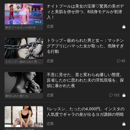
ナイトプールは美女の宝庫♡驚異の美ボデ
ィと美肌を併せ持つ、8頭身モデルが初潜
入！
Vol.2
恋愛
東京プールラバー2018
トラップ～嵌められた男と女～：マッチン
グアプリにハマった女が取った、危険すぎ
る行動
Vol.1
恋愛
45
トラップ～嵌められた男と女～
不意に見せた、昔と変わらぬ優しい態度。
反省したかに思われた夫の浮気現場を、探
偵に暴かれた夜
Vol.7
恋愛
152
裏切られた妻たち
1レッスン、たったの4,000円。インスタの
人気度でギャラの差が出るヨガ講師の明暗
恋愛
Vol.6
フリーランス女の収支