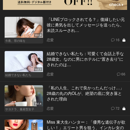
「LINEブロックされてる？」復縁したい元
彼に勇気を出してメッセージを送ったら、
未読スルーされ…
Vol.9
恋愛
16
今夜、罪の味を
結婚できない私たち：可愛くて会話上手な
28歳女。なのに男にホテルに“置き去り”に
されたのは…
Vol.1
恋愛
66
結婚できない私たち
「私の人生、これで良かったんだっけ…」
28歳の丸の内OLが、絶望の底に突き落と
された理由
Vol.4
恋愛
72
サヨナラ、量産型女子
Miss 東大生ハンター：「優秀な遺伝子が欲
しい！」エリート男を狙う、インカレ女の