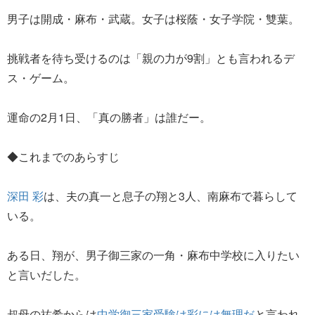
男子は開成・麻布・武蔵。女子は桜蔭・女子学院・雙葉。
挑戦者を待ち受けるのは「親の力が9割」とも言われるデ
ス・ゲーム。
運命の2月1日、「真の勝者」は誰だー。
◆これまでのあらすじ
深田 彩
は、夫の真一と息子の翔と3人、南麻布で暮らして
いる。
ある日、翔が、男子御三家の一角・麻布中学校に入りたい
と言いだした。
叔母の祐希からは
中学御三家受験は彩には無理だ
と言われ