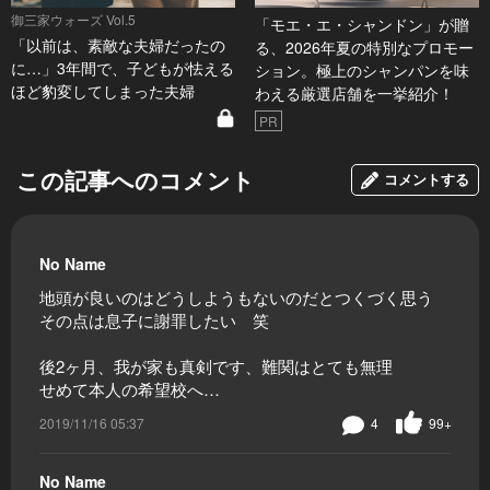
御三家ウォーズ Vol.5
「モエ・エ・シャンドン」が贈
「以前は、素敵な夫婦だったの
る、2026年夏の特別なプロモー
に…」3年間で、子どもが怯える
ション。極上のシャンパンを味
ほど豹変してしまった夫婦
わえる厳選店舗を一挙紹介！
PR
この記事へのコメント
コメントする
No Name
地頭が良いのはどうしようもないのだとつくづく思う
その点は息子に謝罪したい 笑
後2ヶ月、我が家も真剣です、難関はとても無理
せめて本人の希望校へ…
2019/11/16 05:37
4
99+
No Name