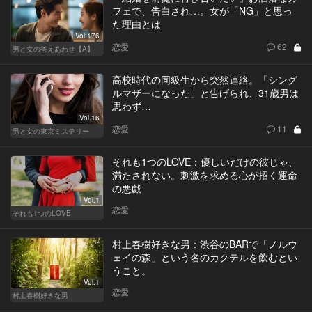
フェで、告白され…。女が「NG」と思っ
た理由とは
Vol.176
恋愛
62
男と女の答えあわせ【A】
高校時代の同級生から突然連絡。「シング
ルマザーになった」と告げられ、31歳男は
思わず…
Vol.16
恋愛
11
男と女の東京ミステリー
それも1つのLOVE：優しいだけの彼じゃ、
満たされない。刺激を求める心が招く運命
の悪戯
Vol.1
恋愛
それも1つのLOVE
村上春樹好きな男：渋谷のBARで「ノルウ
ェイの森」という名のカクテルを飲むとい
うこと。
Vol.1
恋愛
村上春樹好きな男