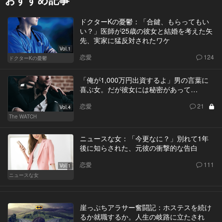
ドクターKの憂鬱：「合鍵、もらってもい
い？」医師が25歳の彼女と結婚を考えた矢
先、実家に猛反対されたワケ
Vol.1
恋愛
124
ドクターKの憂鬱
「俺が1,000万円出資するよ」男の言葉に
喜ぶ女。だが彼女には秘密があって…
恋愛
21
Vol.4
The WATCH
ニュースな女：「今更なに？」別れて1年
後に知らされた、元彼の衝撃的な告白
恋愛
111
Vol.1
ニュースな女
崖っぷちアラサー奮闘記：ホステスを続け
るか就職するか。人生の岐路に立たされ