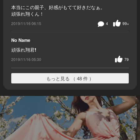
本当にこの親子、好感がもてて好きだなぁ。
頑張れ翔くん！
2019/11/16 06:15
4
99+
No Name
頑張れ翔君❗
2019/11/16 05:30
79
もっと見る （ 48 件 ）