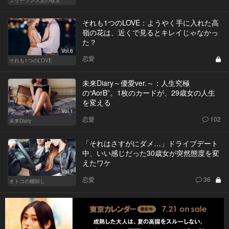
それも1つのLOVE：ようやく手に入れた高
嶺の花は、近くで見るとキレイじゃなかっ
た？
Vol.6
恋愛
それも1つのLOVE
未来Diary～優愛ver.～：人生究極
の“AorB”。1枚のカードが、29歳女の人生
を変える
Vol.1
恋愛
102
未来Diary
「それはさすがにダメ…」ドライブデート
中、いい感じだった30歳女が突然態度を変
えたワケ
Vol.7
恋愛
36
オトコの棚卸し