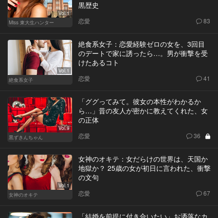
黒歴史
Vol.1
恋愛
83
Miss 東大生ハンター
絶食系女子：恋愛経験ゼロの女を、3回目
のデートで家に誘ったら…。男が衝撃を受
けたあるコト
Vol.1
恋愛
41
絶食系女子
「ググってみて。彼女の本性がわかるか
ら…」昔の友人が密かに教えてくれた、女
の正体
Vol.9
恋愛
36
黒ずきんちゃん
女神のオキテ：女だらけの世界は、天国か
地獄か？ 25歳の女が初日に言われた、衝撃
の文句
Vol.1
恋愛
67
女神のオキテ
「結婚を前提に付き合いたい」お洒落なカ