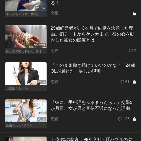
る！
Vol.14
恋愛
崖っぷちアラサー奮闘記 written by 内埜さくら
29歳経営者が、3ヶ月で結婚を決意した理
由。初デートからケンカまで、彼の心を動
かした彼女の態度とは
Vol.323
恋愛
2
男と女の答えあわせ【Q】
「このまま働き続けていいのかな？」24歳
OLが感じた、厳しい現実
恋愛
61
Vol.4
出世欲☆ガール
「彼に、手料理をふるまったら…」交際3
か月目、女が男と音信不通になった理由
恋愛
126
Vol.8
結婚“しない”男たち
上位3%の悲哀：98年入社・ITバブルの欠