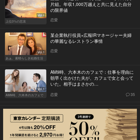
片組。年収1,000万越えと共に見えた自分
の限界値
Vol.1
恋愛
上位3%の悲哀
某企業執行役員×広報IRマネージャー夫婦
の華麗なるレストラン事情
恋愛
Vol.1
あぁ、素晴らしき結婚生活
AM9時、六本木のカフェで：仕事を理由に
朝早く出かけた夫が、カフェで女と会って
いた。相手はまさかの…
Vol.1
恋愛
35
AM9時、六本木のカフェで