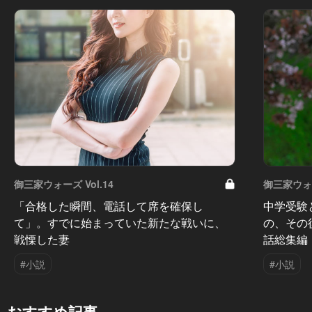
御三家ウォーズ Vol.14
御三家ウォー
「合格した瞬間、電話して席を確保し
中学受験
て」。すでに始まっていた新たな戦いに、
の、その
戦慄した妻
話総集編
#小説
#小説
おすすめ記事