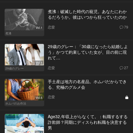
煮沸：破滅した時代の寵児。あなたにわか
るだろうか。彼はいつから狂っていたのか
恋愛
79
Vol.1
煮沸
29歳のグレー：「30歳になったら結婚しよ
う」かつて約束していた女が、目の前に現
れて…
Vol.1
恋愛
27
29歳のグレー
手土産は地方の名産品。ホムパだからでき
る、究極のグルメ会
恋愛
Vol.5
ホムパのお作法
Age32,年収上がらなくて。：転職するする
詐欺師？同期にディスられ転職を決意する
男
Vol.1