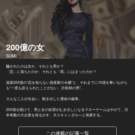
200億の女
SUMI
騙されたのは女か、それとも男か？
「恋」に落ちたのか、それとも「罠」にはまったのか？
資産200億の“恋を知らない資産家の令嬢”と、それまでに10億を奪いながら
も“一度も訴えられたことがない、詐欺師の男”。
そんな二人が出会い、動き出した運命の歯車。
200億を賭けて、男と女の欲望がむき出しになるマネーゲームはやがて、日
本有数の大企業を揺るがす、大スキャンダルへと発展する。
この連載の記事一覧