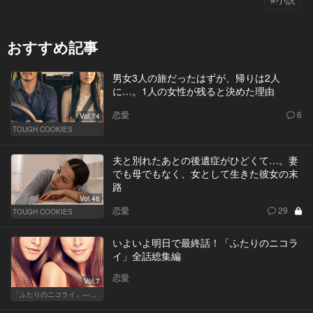
おすすめ記事
男女3人の旅だったはずが、帰りは2人
に…。1人の女性が残ると決めた理由
恋愛
6
Vol.74
TOUGH COOKIES
夫と別れたあとの後遺症がひどくて…。妻
でも母でもなく、女として生きた彼女の末
路
Vol.46
恋愛
29
TOUGH COOKIES
いよいよ明日で最終話！「ふたりのニコラ
イ」全話総集編
恋愛
Vol.7
「ふたりのニコライ」―作家・柴崎竜人の恋愛ストーリー