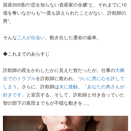
資産200億の“恋を知らない資産家の令嬢”と、それまでに10
億を奪いながらも“一度も訴えられたことがない、詐欺師の
男”。
そんな
二人が出会い
、動き出した運命の歯車。
◆これまでのあらすじ
詐欺師の罠をかわしたかに見えた智だったが、仕事の
大舞
台でのトラブル
を詐欺師に救われ、
ついに男に心を許して
しまう
。さらに、詐欺師は
夫に接触
、
「あなたの奥さんが
好きです」
と宣言する。そして、詐欺師と付き合っていた
智の部下の富田までもが不穏な動きを…。