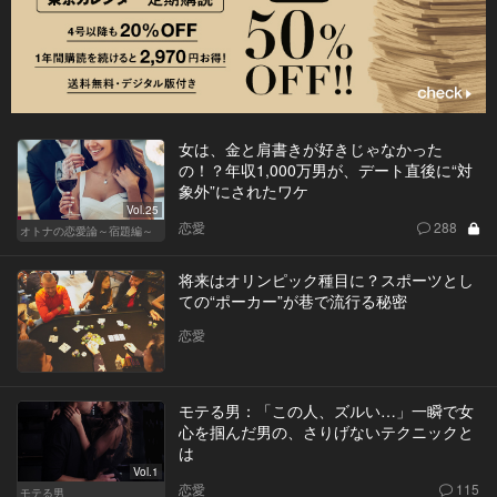
女は、金と肩書きが好きじゃなかった
の！？年収1,000万男が、デート直後に“対
象外”にされたワケ
Vol.25
恋愛
288
オトナの恋愛論～宿題編～
将来はオリンピック種目に？スポーツとし
ての“ポーカー”が巷で流行る秘密
恋愛
モテる男：「この人、ズルい…」一瞬で女
心を掴んだ男の、さりげないテクニックと
は
Vol.1
恋愛
115
モテる男