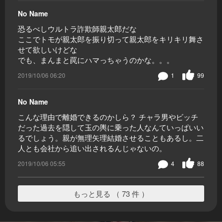
No Name
恐るべしウルトラ詐欺師親太郎だな
ここでトモが親太郎を振り切って親太郎をキリキリ舞さ
せて欲しいけどな
でも、まんまと罠にハマっちゃうのかな。。。
2019/10/06 06:20
1
99
No Name
こんな理由で離婚できるのかしら？ チャラ男やビッチ
だった過去を隠して玉の輿に乗った人なんていっぱいい
るでしょう。親が無理矢理結婚させることもあるし。二
人とも会社から追い出されるんじゃないの。
2019/10/06 05:55
4
88
もっと見る （ 73 件 ）