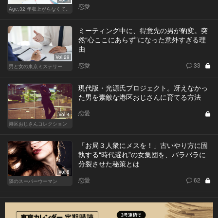
恋愛
Age,32 年収上がらなくて。
ミーティング中に、得意先の男が豹変。突
然“心ここにあらず”になった意外すぎる理
由
Vol.29
恋愛
33
男と女の東京ミステリー
現代版・光源氏プロジェクト。冴えなかっ
た男を素敵な港区おじさんに育てる方法
恋愛
Vol.4
港区おじさんコレクション
「お局３人衆にメスを！」古いやり方に固
執する“時代遅れ”の女集団を、バラバラに
分裂させた秘策とは
Vol.8
恋愛
62
隣のスーパーウーマン