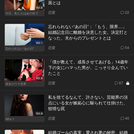
面とは
Vol.6
恋愛
22
今日、私たちはあの街で
忘れられない“あの日”：「もう、限界…」
結婚記念日に離婚を決意した女。決定打と
なった、夫からのプレゼントとは
Vol.1
恋愛
54
忘れられない“あの日”
「僕が教えて、成長させてあげる」14歳年
下の女にハマった男が、こっそり企んでい
たこと
Vol.8
恋愛
67
彼女のウラ世界
私を捨てるなんて、許さない。芸能界の頂
点にいる女が嫉妬心に駆られて仕掛けた、
狡猾な罠
Vol.8
恋愛
40
Who？
結婚ゴールの真実：愛され妻の秘密。結婚