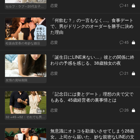
Vol.3
恋愛
41
セルフ・ラブ～20代女子の矛盾～
「何飲む？」の一言もなく…。食事デート
で、男がドリンクのオーダーを勝手に決め
た理由
Vol.4
恋愛
45
松坂由里香の奇妙な婚活
「誕生日にLINE来ない…」彼との関係に終
わりの予感を感じる、38歳独女の夜
恋愛
21
Vol.6
友情の賞味期限
「記念日には妻とデート」理想の夫で父で
もある、45歳経営者の裏事情とは
恋愛
26
Vol.8
32→45→52：それでも男は完成しない。
無意識にオトコを勘違いさせてしまう28歳
女。上司から届いた、妙な親密なLINEの文