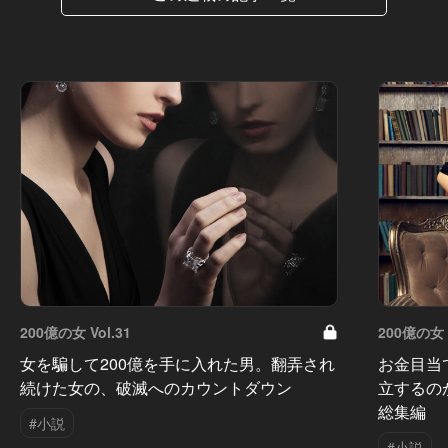
200億の女 Vol.31
200億の女 V
女を騙して200億を手に入れた男。翻弄され
お金目当
続けた女の、破滅へのカウントダウン
立するの
総集編
#小説
#小説