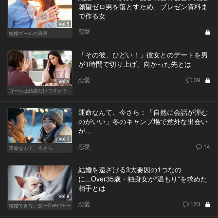
願望ゼロ男を落とすため、プレゼン資料ま
で作る女
Vol.5
恋愛
結婚ゴールの真実
「その彼、ひどい！」彼女とのデートを男
が1時間で切り上げ、向かった先とは
恋愛
39
Vol.5
ゴールは結婚だけですか？
運命なんて、今さら：「自然に会話が弾む
のがいい」冬のキャンプ場で意外な出会い
が…
Vol.1
恋愛
14
運命なんて、今さら
結婚を遠ざける3大要因の1つなの
に...Over35歳・独身女が“温もり”を求めた
相手とは
Vol.8
恋愛
123
結婚できない女〜Over 35〜