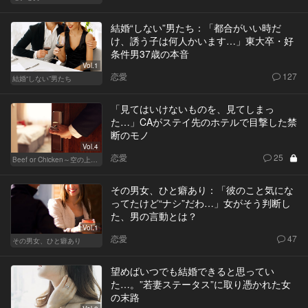
結婚“しない”男たち：「都合がいい時だ
け、誘う子は何人かいます…」東大卒・好
条件男37歳の本音
Vol.1
恋愛
127
結婚“しない”男たち
「見てはいけないものを、見てしまっ
た…」CAがステイ先のホテルで目撃した禁
断のモノ
Vol.4
恋愛
25
Beef or Chicken～空の上の恋愛模様～
その男女、ひと癖あり：「彼のこと気にな
ってたけど“ナシ”だわ…」女がそう判断し
た、男の言動とは？
Vol.1
恋愛
47
その男女、ひと癖あり
望めばいつでも結婚できると思ってい
た…。”若妻ステータス”に取り憑かれた女
の末路