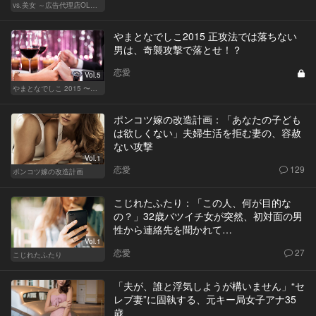
vs.美女 ～広告代理店OLの挑戦～
やまとなでしこ2015 正攻法では落ちない
男は、奇襲攻撃で落とせ！？
恋愛
Vol.5
やまとなでしこ 2015 〜極上の結婚〜
ポンコツ嫁の改造計画：「あなたの子ども
は欲しくない」夫婦生活を拒む妻の、容赦
ない攻撃
Vol.1
恋愛
129
ポンコツ嫁の改造計画
こじれたふたり：「この人、何が目的な
の？」32歳バツイチ女が突然、初対面の男
性から連絡先を聞かれて…
Vol.1
恋愛
27
こじれたふたり
「夫が、誰と浮気しようが構いません」“セ
レブ妻”に固執する、元キー局女子アナ35
歳