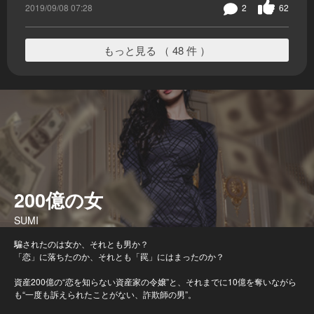
2019/09/08 07:28
2
62
もっと見る （ 48 件 ）
200億の女
SUMI
騙されたのは女か、それとも男か？
「恋」に落ちたのか、それとも「罠」にはまったのか？
資産200億の“恋を知らない資産家の令嬢”と、それまでに10億を奪いながら
も“一度も訴えられたことがない、詐欺師の男”。