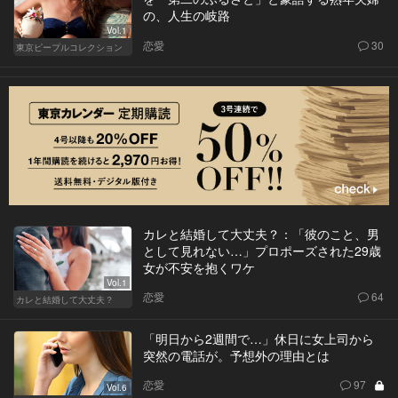
の、人生の岐路
Vol.1
恋愛
30
東京ピープルコレクション
カレと結婚して大丈夫？：「彼のこと、男
として見れない…」プロポーズされた29歳
女が不安を抱くワケ
Vol.1
恋愛
64
カレと結婚して大丈夫？
「明日から2週間で…」休日に女上司から
突然の電話が。予想外の理由とは
恋愛
97
Vol.6