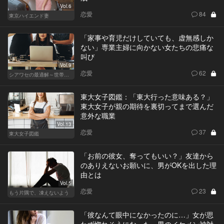
Vol.6
恋愛
84
東京ハイエンド妻
「家事や育児だけしていても、虚無感しか
ない」専業主婦に向かない女たちの悲痛な
叫び
Vol.9
恋愛
62
シアワセの最適解～世帯年収3,600万の夫婦～
東大女子図鑑：「東大行った意味ある？」
東大女子が親の期待を裏切ってまで選んだ
意外な職業
Vol.13
恋愛
37
東大女子図鑑
「お前の彼女、奪ってもいい？」友達から
のありえないお願いに、男がOKを出した理
由とは
Vol.5
恋愛
23
もう片隅で、凍えないよう
「彼なんて眼中になかったのに…」女が思
わず惚れそうになった、男のイケメン神対