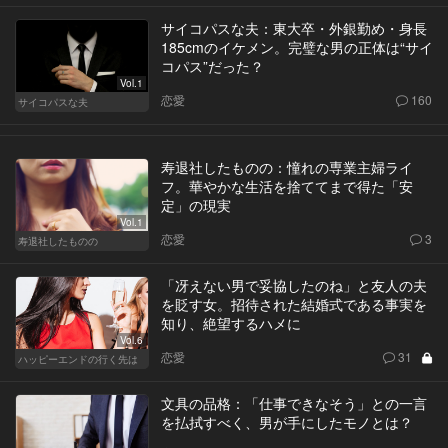
サイコパスな夫：東大卒・外銀勤め・身長
185cmのイケメン。完璧な男の正体は“サイ
コパス”だった？
Vol.1
恋愛
160
サイコパスな夫
寿退社したものの：憧れの専業主婦ライ
フ。華やかな生活を捨ててまで得た「安
定」の現実
Vol.1
恋愛
3
寿退社したものの
「冴えない男で妥協したのね」と友人の夫
を貶す女。招待された結婚式である事実を
知り、絶望するハメに
Vol.6
恋愛
31
ハッピーエンドの行く先は
文具の品格：「仕事できなそう」との一言
を払拭すべく、男が手にしたモノとは？