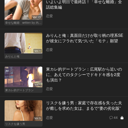
いよいよ明日で最終話！「幸せな離婚」全
話総集編
恋愛
Vol.13
幸せな離婚 written by 内埜さくら
みりんと俺：真面目だけが取り柄の理系SE
が彼女にフラれて気づいた「モテ」願望
恋愛
Vol.1
みりんと俺
東カレ的デートプラン：広尾駅から近いの
に、あえてのタクシーでドキドキ感を2度
も演出？
Vol.1
恋愛
東カレ的デートプラン
リスクを嫌う男：家庭で存在感を失った夫
が癒しを求めた女は、まるで“妻の劣化版”
恋愛
44
Vol.5
リスクを嫌う男