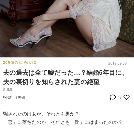
200億の女 Vol.12
2019.09.08
夫の過去は全て嘘だった…？結婚5年目に、
夫の裏切りを知らされた妻の絶望
SUMI
#小説
#夫婦
48
騙されたのは女か、それとも男か？
「恋」に落ちたのか、それとも「罠」にはまったのか？