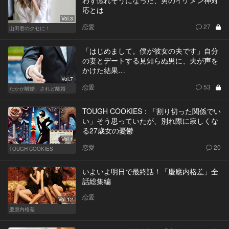
応とは
Vol.3
恋愛
27
山田君のクセに！
「はじめまして。僕が彼女の夫です」自分
の妻とデートする見知らぬ男に、夫が声を
かけた結果…
Vol.7
恋愛
53
たかが離婚、されど離婚
TOUGH COOKIES：「割り切った関係でい
い」そう思っていたが、別れ際に寂しくな
る27歳女の憂鬱
Vol.1
恋愛
20
TOUGH COOKIES
いよいよ明日で最終話！「慶應内格差」全
話総集編
恋愛
Vol.12
慶應内格差