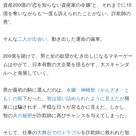
資産200億の“恋を知らない資産家の令嬢”と、それまでに10
億を奪いながらも“一度も訴えられたことがない、詐欺師の
男”。
そんな
二人が出会い
、動き出した運命の歯車。
200億を賭けて、男と女の欲望がむき出しになるマネーゲー
ムはやがて、日本有数の大企業を揺るがす、大スキャンダ
ルへと発展していく。
男が最初の駒に選んだのは、
令嬢・神崎智（かんざき・と
も）の部下
だった。
智は追い詰められたように見えたが
簡
単には騙されず…平穏な日々が戻るかに見えた。しかし、
智の
夫の秘密
が詐欺師に再びチャンスを与えてしまった。
そして、仕事の
大舞台でのトラブル
を詐欺師に救われた智