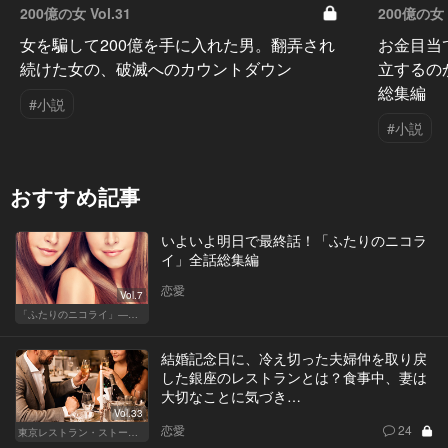
200億の女 Vol.31
200億の女 V
女を騙して200億を手に入れた男。翻弄され
お金目当
続けた女の、破滅へのカウントダウン
立するの
総集編
#小説
#小説
おすすめ記事
いよいよ明日で最終話！「ふたりのニコラ
イ」全話総集編
恋愛
Vol.7
「ふたりのニコライ」―作家・柴崎竜人の恋愛ストーリー
結婚記念日に、冷え切った夫婦仲を取り戻
した銀座のレストランとは？食事中、妻は
大切なことに気づき…
Vol.33
恋愛
24
東京レストラン・ストーリー