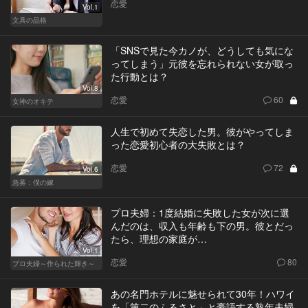
恋愛
Vol.1
文具の品格
「SNSで見た今カノが、どうしても気にな
ってしまう」元彼を忘れられない女が取っ
た行動とは？
Vol.8
恋愛
60
女神のオキテ
人生で初めて失恋した男。彼がやってしま
った恋愛初心者の大失敗とは？
恋愛
72
Vol.6
急募：僕の嫁
プロ夫婦：1度結婚に失敗した女が次に選
んだのは、収入も年齢も下の男。彼とだっ
たら、理想の家庭が…
Vol.1
恋愛
80
プロ夫婦～作られた輝き～
あの名門ホテルに魅せられて30年！ハワイ
を「第二のふるさと」と豪語する熟年夫婦