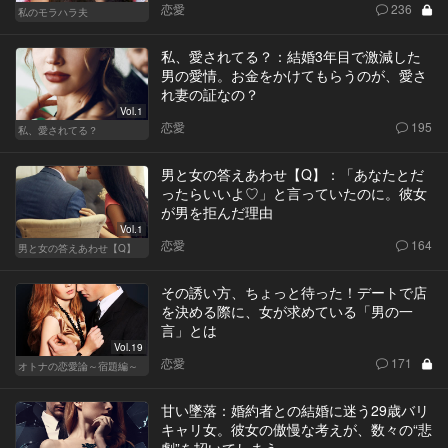
恋愛
236
私のモラハラ夫
私、愛されてる？：結婚3年目で激減した
男の愛情。お金をかけてもらうのが、愛さ
れ妻の証なの？
Vol.1
恋愛
195
私、愛されてる？
男と女の答えあわせ【Q】：「あなたとだ
ったらいいよ♡」と言っていたのに。彼女
が男を拒んだ理由
Vol.1
恋愛
164
男と女の答えあわせ【Q】
その誘い方、ちょっと待った！デートで店
を決める際に、女が求めている「男の一
言」とは
Vol.19
恋愛
171
オトナの恋愛論～宿題編～
甘い墜落：婚約者との結婚に迷う29歳バリ
キャリ女。彼女の傲慢な考えが、数々の“悲
劇”を招いてしまう