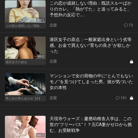
この恋が成就しない理由：既読スルーばか
りのカレ。「熱がでた」と送ってみると、
予想外の反応で…
Vol.1
恋愛
73
この恋が成就しない理由
港区女子の原点：一般家庭出身という劣等
感。お金で買えない“育ちの良さ”が欲しか
った
Vol.2
恋愛
港区女子の原点
マンションで女の荷物の中に“とんでもない
モノ”を見つけてしまった男。彼が気づいた
女の本性
Vol.31
恋愛
161
男と女の答えあわせ【A】
天現寺ウォーズ：慶應幼稚舎入学は、この
世の“フリーパス”！？元CA妻がゼロから挑
む、お受験戦争
Vol.1