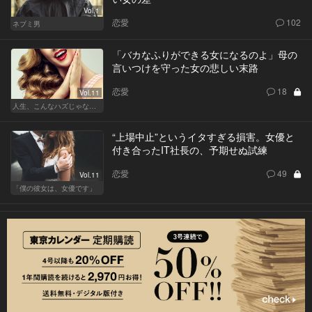
Vol.1
恋愛
102
ネブミ男
「バカなふりができる女になるのよ」母の
言いつけを守った女の悲しい末路
恋愛
18
Vol.11
人生、こんなハズじゃなかった。～ハイスペの憂鬱～
“上場中止”というイタすぎる損害。女優と
付き合ったIT社長の、予期せぬ試練
恋愛
49
Vol.11
「僕の彼女は、女優です」