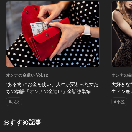
オンナの金遣い Vol.12
オンナの金遣
“ある物”にお金を使い、人生が変わった女た
大好きな
ちの物語「オンナの金遣い」全話総集編
生ドン底
#小説
#小説
おすすめ記事