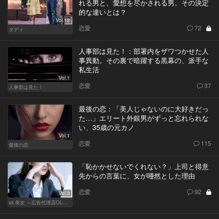
れる男と、愛想を尽かされる男。その決定
的な違いとは？
Vol.12
恋愛
72
ダディ
人事部は見た！：部署内をザワつかせた人
事異動。その裏で暗躍する黒幕の、派手な
私生活
Vol.1
恋愛
37
人事部は見た！
最後の恋：「美人じゃないのに大好きだっ
た…」エリート外銀男がずっと忘れられな
い、35歳の元カノ
Vol.1
恋愛
115
最後の恋
「恥かかせないでくれない？」上司と得意
先からの言葉に、女が唖然とした理由
恋愛
92
Vol.3
vs.美女 ～広告代理店OLの挑戦～