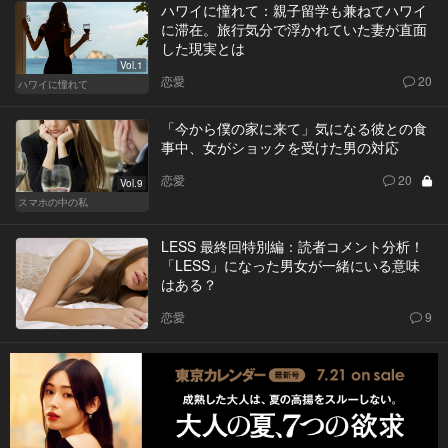
ハワイに憧れて：親子留学も兼ねてハワイ
に滞在。旅行気分で浮かれていた妻が直面
した現実とは
Vol.1
恋愛
20
ハワイに憧れて
「今から僕の家に来て」気になる彼との食
事中、女がショックを受けた男の対応
恋愛
20
Vol.9
スマホの中の私
LESS 最終回特別編：読者コメント分析！
「LESS」になった男女が一緒にいる意味
はある？
恋愛
9