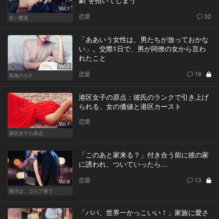
Vol.1
恋愛
32
甘い墜落
「ああいう女性は、男たちが放っておかな
い」。交際1日で、男が同僚の女から言わ
れたこと
Vol.2
恋愛
18
高嶺のカナ
港区女子の原点：彼氏のランクで引き上げ
られる、女の価値と港区カースト
恋愛
Vol.1
港区女子の原点
「このあと家来る？」付き合う前に彼の家
に誘われ、ついていったら…
恋愛
13
Vol.6
婚活は、ゴルフ場で
「パパ、世界一かっこいい！」家族に愛さ