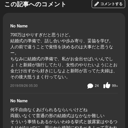
この記事へのコメント
コメントする
No Name
700万はやりすぎだと思うけど。
結婚式の準備で、話し合いや歩み寄り、妥協を学び。
人の前で違うことで覚悟を決めるのは大事だと思うな
ー。
ちなみに結婚式の準備で、私がお金出せばいいんでし
ょ！と新婦が強行してたり、女性のやりたいようにとお
金だけ出すから好きにしなよと新郎が言ってた夫婦は、
その後大抵うまく行ってない。
2019/09/26 05:30
24
99+
No Name
何不自由なくあげられるならいいけどね
両親いなくて普通の形の結婚式はなかなか難しい
そういう事情もあるからいわゆる挙式と披露宴はやるつ
もりがないのに、周りから絶対にやるべき！って言われ