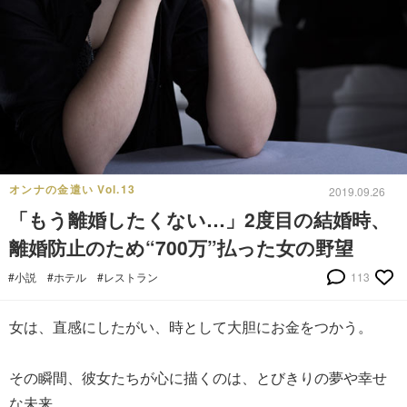
オンナの金遣い Vol.13
2019.09.26
「もう離婚したくない…」2度目の結婚時、
離婚防止のため“700万”払った女の野望
#小説
#ホテル
#レストラン
113
女は、直感にしたがい、時として大胆にお金をつかう。
その瞬間、彼女たちが心に描くのは、とびきりの夢や幸せ
な未来。