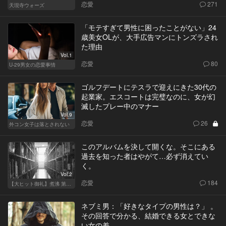
恋愛
271
天現寺ウォーズ
「モテすぎて男性に困ったことがない」24
歳美女OLが、大手広告マンにトンズラされ
た理由
Vol.1
恋愛
80
U-29男女の恋愛事情
ゴルフデートにテスラで迎えにきた30代の
起業家。エスコートは完璧なのに、女が幻
滅したプレー中のマナー
Vol.9
恋愛
26
外コン女子は落とされない
このアルバムを決して開くな。そこにある
過去を知った者はやがて…必ず消えてい
く。
Vol.2
恋愛
184
【大ヒット御礼】煮沸 第二章
ネブミ男：「好きなタイプの男性は？」 。
その回答で分かる、結婚できる女とできな
い女の差