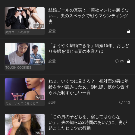
結婚ゴールの真実：「商社マンじゃ勝てな
い...」夫のスペックで戦うマウンティング
妻
Vol.13
恋愛
結婚ゴールの真実
「ようやく離婚できる」結婚15年、おしど
り夫婦を演じる妻の本音とは
恋愛
25
Vol.33
TOUGH COOKIES
ねぇ、いくつに見える？：初対面の男に年
齢をサバ読みした女。別れ際、彼から告げ
られた恥ずかしい一言
Vol.1
恋愛
113
ねぇ、いくつに見える？
「この男の子どもを、宿してはならな
い」。夫の知らぬ2時間のあいだに、妻が
起こしたヒミツの行動
Vol.6