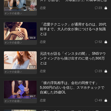
恋愛
23
Vol.10
オンナの金遣い
「恋愛テクニック」が通用するのは、20代
前半まで。大人の女が身につけるべき知識
とは
Vol.9
恋愛
52
オンナの金遣い
元読モが語る「インスタの闇」。SNSマウ
ンティングから抜け出すのに使った300万
とは
Vol.8
恋愛
23
オンナの金遣い
「彼の浮気相手は、会社の同僚です」
5,000円の占いを信じ、スマホチェックで
自滅した25歳OL
Vol.7
恋愛
49
オンナの金遣い