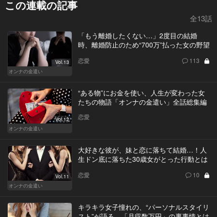
この連載の記事
全13話
「もう離婚したくない…」2度目の結婚
時、離婚防止のため“700万”払った女の野望
恋愛
113
Vol.13
オンナの金遣い
“ある物”にお金を使い、人生が変わった女
たちの物語「オンナの金遣い」全話総集編
恋愛
Vol.12
オンナの金遣い
大好きな彼が、妹と恋に落ちて結婚…！人
生ドン底に落ちた30歳女がとった行動とは
恋愛
10
Vol.11
オンナの金遣い
キラキラ女子憧れの、“パーソナルスタイリ
スト”が語る、「月収数万円」の裏事情とは