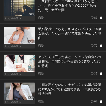
「受験に失敗、この世の終わりかと思っ
た…」挫折を克服するため2,000万払っ
た、元・女医の闇
Vol.6
恋愛
83
オンナの金遣い
新婚旅行中でさえ、キスとハグのみ。29歳
女医が、たった一週間で離婚を決意した理
由
Vol.5
恋愛
79
オンナの金遣い
アプリで加工した姿と、リアルな自分への
違和感。年間240万を美容代に費やした女
の悲劇
Vol.4
恋愛
37
オンナの金遣い
「顔は悪くないのにナゼ…？」結婚相談所
に130万かけても結婚できぬ、33歳美女の
婚活地獄
Vol.3
恋愛
61
オンナの金遣い