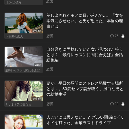
恋愛
1LDKの彼方
差し出されたモノに目が眩んで…。「女を
本気にさせたい」と男が思った、本当の理
由とは
Vol.13
恋愛
75
14日間の恋人
自分磨きに固執していた女が見つけた答え
とは？「最終レッスンに間に合えば」全話
総集編
Vol.8
恋愛
最終レッスンに間に合えば
妻が、平日の昼間にストレス発散する場所
とは…。30歳セレブ妻が嘆く、淡白な男と
の結婚生活
Vol.12
恋愛
29
ミリオネアの妻たち
人ごとには思えない…？ ズルい関係にピリ
オドを打った、金曜ラストドライブ