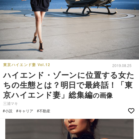
東京ハイエンド妻 Vol.12
2019.08.25
ハイエンド・ゾーンに位置する女た
ちの生態とは？明日で最終話！「東
京ハイエンド妻」総集編
の画像
三浦マキ
#小説
#キャリア
#不動産