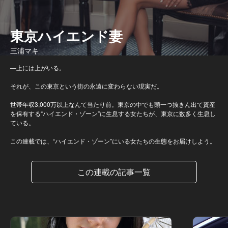
東京ハイエンド妻
三浦マキ
—上には上がいる。
それが、この東京という街の永遠に変わらない現実だ。
世帯年収3,000万以上なんて当たり前。東京の中でも頭一つ抜きん出て資産
を保有する“ハイエンド・ゾーン”に生息する女たちが、東京に数多く生息し
ている。
この連載では、“ハイエンド・ゾーン”にいる女たちの生態をお届けしよう。
この連載の記事一覧