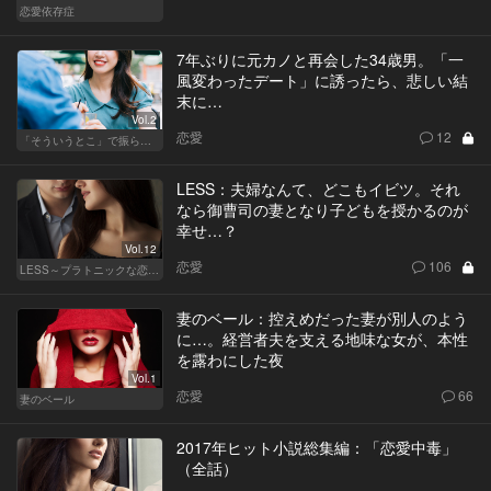
恋愛依存症
7年ぶりに元カノと再会した34歳男。「一
風変わったデート」に誘ったら、悲しい結
末に…
Vol.2
恋愛
12
「そういうとこ」で振られる男
LESS：夫婦なんて、どこもイビツ。それ
なら御曹司の妻となり子どもを授かるのが
幸せ…？
Vol.12
恋愛
106
LESS～プラトニックな恋人～
妻のベール：控えめだった妻が別人のよう
に…。経営者夫を支える地味な女が、本性
を露わにした夜
Vol.1
恋愛
66
妻のベール
2017年ヒット小説総集編：「恋愛中毒」
（全話）