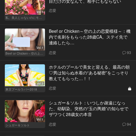
目だけの女なんて、相手にもならない
恋愛
Vol.1
私、美人じゃないのにモテるんです。
Beef or Chicken～空の上の恋愛模様～：機
内で名刺をもらった28歳CA。ステイ先で
連絡したら…
Vol.1
恋愛
93
Beef or Chicken～空の上の恋愛模様～
ホテルのプールで美女と迎える、最高の朝
♡男は知らぬ水着の“ある秘密”をこっそり
教えてもらった…！！
Vol.3
恋愛
東京プールラバー2018
シュガー＆ソルト：いつしか疎遠になっ
た、幼馴染。突然の“玉の輿婚”の知らせで
ザワつく28歳女の本音
Vol.1
恋愛
94
シュガー＆ソルト