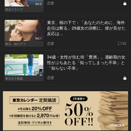
恋愛
Vol.5
美女ドライブ
東京、桜の下で：「あなたのために、海外
赴任は断る」29歳女の決断に、彼が見せた
反応は…
Vol.1
恋愛
32
東京、桜の下で
34歳・女性が住む街「豊洲」。適齢期の女
性がぶちあたる「知ってしまった不幸」と
「知らない不幸」
Vol.7
恋愛
東京女子図鑑