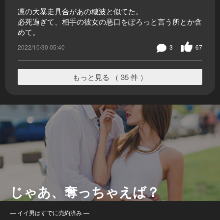
凛の大暴走具合があの穂波と似てた。
必死過ぎて、相手の彼女の悪口をぽろっと言う所とか含
めて。
2022/10/30 05:40
3
67
もっと見る （ 35 件 ）
じゃあ、奪っちゃえば？
― イイ男はすでに売約済み ―