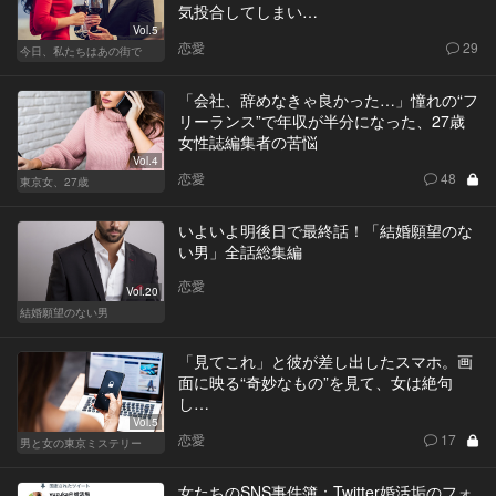
気投合してしまい…
Vol.5
恋愛
29
今日、私たちはあの街で
「会社、辞めなきゃ良かった…」憧れの“フ
リーランス”で年収が半分になった、27歳
女性誌編集者の苦悩
Vol.4
恋愛
48
東京女、27歳
いよいよ明後日で最終話！「結婚願望のな
い男」全話総集編
恋愛
Vol.20
結婚願望のない男
「見てこれ」と彼が差し出したスマホ。画
面に映る“奇妙なもの”を見て、女は絶句
し…
Vol.5
恋愛
17
男と女の東京ミステリー
女たちのSNS事件簿：Twitter婚活垢のフォ