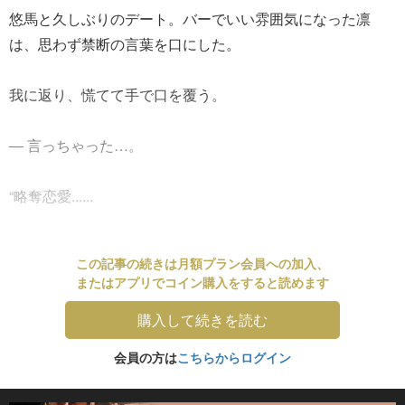
悠馬と久しぶりのデート。バーでいい雰囲気になった凛
は、思わず禁断の言葉を口にした。
我に返り、慌てて手で口を覆う。
― 言っちゃった…。
“略奪恋愛......
この記事の続きは月額プラン会員への加入、
またはアプリでコイン購入をすると読めます
購入して続きを読む
会員の方は
こちらからログイン