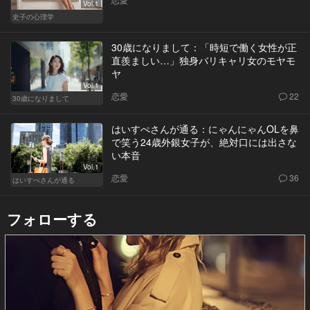
Vol.1
史子の心理学
30歳になりまして：「時短で働く女性が正
直羨ましい…」独身バリキャリ女のモヤモ
ヤ
Vol.1
恋愛
22
30歳になりまして
はいすぺさんが通る：にゃんにゃんOLを鼻
で笑う24歳外銀女子が、絶対口には出さな
い本音
Vol.1
恋愛
36
はいすぺさんが通る
フォローする