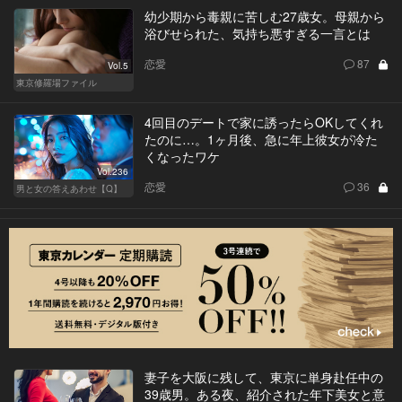
幼少期から毒親に苦しむ27歳女。母親から
浴びせられた、気持ち悪すぎる一言とは
恋愛
87
Vol.5
東京修羅場ファイル
4回目のデートで家に誘ったらOKしてくれ
たのに…。1ヶ月後、急に年上彼女が冷た
くなったワケ
Vol.236
恋愛
36
男と女の答えあわせ【Q】
妻子を大阪に残して、東京に単身赴任中の
39歳男。ある夜、紹介された年下美女と意