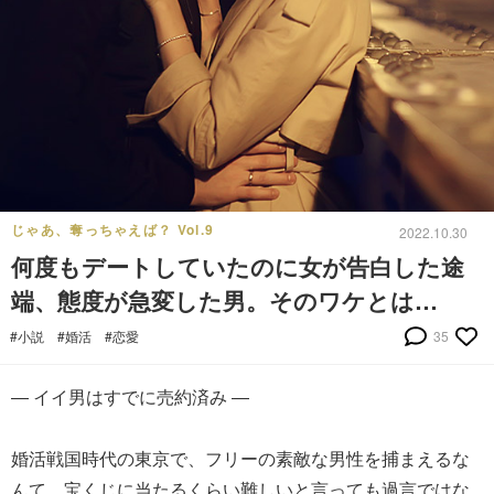
じゃあ、奪っちゃえば？ Vol.9
2022.10.30
何度もデートしていたのに女が告白した途
端、態度が急変した男。そのワケとは…
#小説
#婚活
#恋愛
35
― イイ男はすでに売約済み ―
婚活戦国時代の東京で、フリーの素敵な男性を捕まえるな
んて、宝くじに当たるくらい難しいと言っても過言ではな