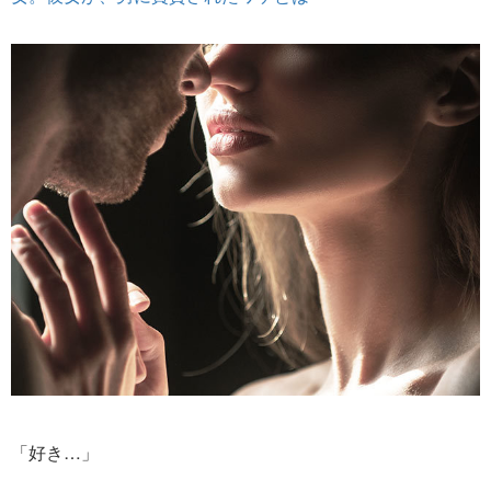
「好き…」