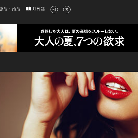
新のグルメ、洗練されたライフスタイル情報
恋活・婚活
月刊誌