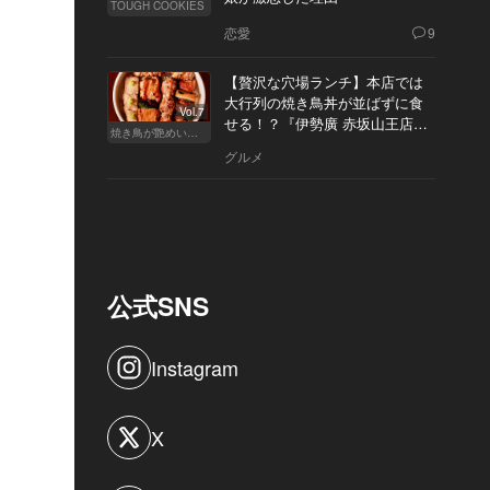
TOUGH COOKIES
恋愛
9
【贅沢な穴場ランチ】本店では
大行列の焼き鳥丼が並ばずに食
Vol.7
せる！？『伊勢廣 赤坂山王店』
焼き鳥が艶めいてきた
へ
グルメ
公式SNS
Instagram
X