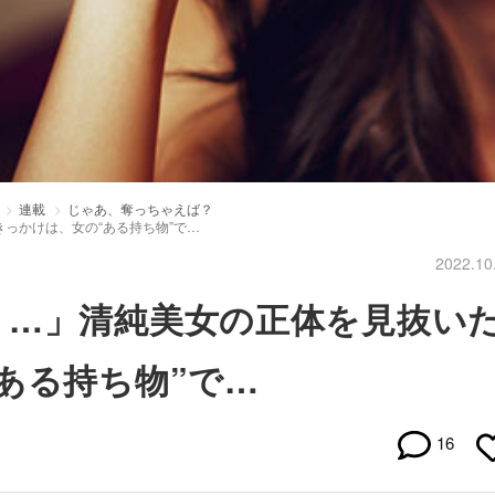
連載
じゃあ、奪っちゃえば？
っかけは、女の“ある持ち物”で…
2022.10
り…」清純美女の正体を見抜い
ある持ち物”で…
16