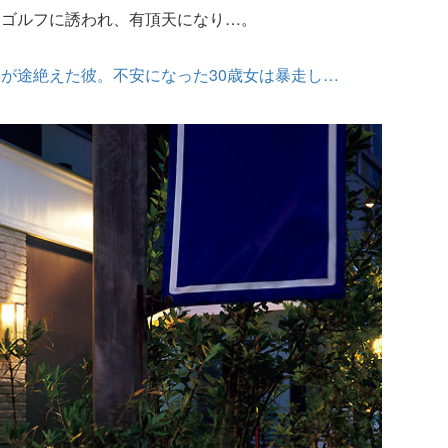
日ゴルフに誘われ、有頂天になり…。
が途絶えた彼。不安になった30歳女は暴走し…