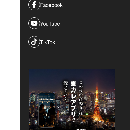
Facebook
YouTube
TikTok