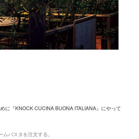
NOCK CUCINA BUONA ITALIANA』にやって
ームパスタを注文する。