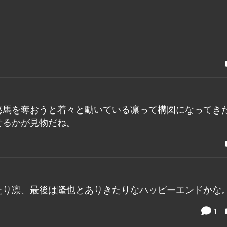
悠馬を奪おうと着々と動いている凛って構図になってき
せるかが見物だね。
たり凛、最後は隆也とありきたりなハッピーエンドかな
1