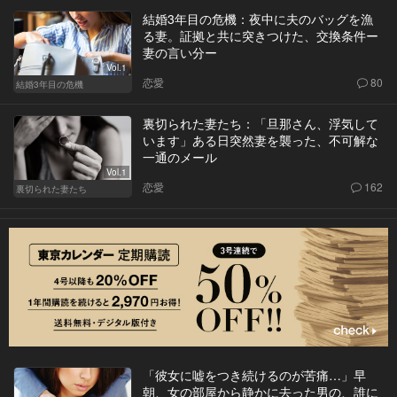
結婚3年目の危機：夜中に夫のバッグを漁
る妻。証拠と共に突きつけた、交換条件ー
妻の言い分ー
Vol.1
恋愛
80
結婚3年目の危機
裏切られた妻たち：「旦那さん、浮気して
います」ある日突然妻を襲った、不可解な
一通のメール
Vol.1
恋愛
162
裏切られた妻たち
「彼女に嘘をつき続けるのが苦痛…」早
朝、女の部屋から静かに去った男の、誰に