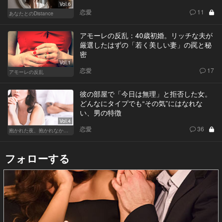
Vol.6
恋愛
11
あなたとのDistance
アモーレの反乱：40歳初婚。リッチな夫が
厳選したはずの「若く美しい妻」の罠と秘
密
Vol.1
恋愛
17
アモーレの反乱
彼の部屋で「今日は無理」と拒否した女。
どんなにタイプでも“その気”にはなれな
い、男の特徴
Vol.4
恋愛
36
抱かれた夜、抱かれなかった夜
フォローする