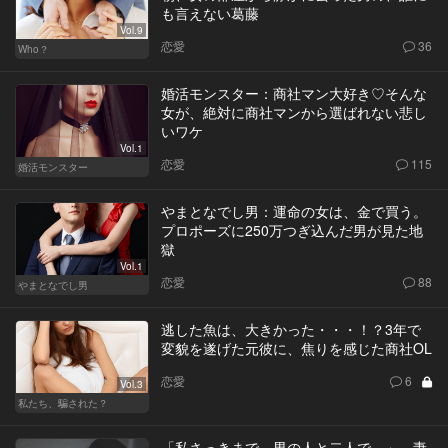
も言えない葛藤
Vol.9
恋愛
36
Who？
婚活モンスター：商社マン大好き♡そんな
女が、絶対に商社マンから選ばれない悲し
いワケ
Vol.1
恋愛
115
婚活モンスター
やまとなでし男：運命の女は、金で買う。
プロポーズに250万つぎ込んだ男が見た地
獄
Vol.1
恋愛
88
やまとなでし男
逃した魚は、大きかった・・・！？3年で
変貌を遂げた元彼に、焦りを感じた商社OL
恋愛
6
Vol.3
私たち、騙された？
「私さっきまで、男の人と二人で…」。妻