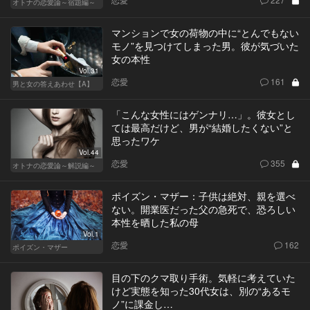
オトナの恋愛論～宿題編～
マンションで女の荷物の中に“とんでもない
モノ”を見つけてしまった男。彼が気づいた
女の本性
Vol.31
恋愛
161
男と女の答えあわせ【A】
「こんな女性にはゲンナリ…」。彼女とし
ては最高だけど、男が“結婚したくない”と
思ったワケ
Vol.44
恋愛
355
オトナの恋愛論～解説編～
ポイズン・マザー：子供は絶対、親を選べ
ない。開業医だった父の急死で、恐ろしい
本性を晒した私の母
Vol.1
恋愛
162
ポイズン・マザー
目の下のクマ取り手術。気軽に考えていた
けど実態を知った30代女は、別の“あるモ
ノ”に課金し…