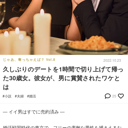
じゃあ、奪っちゃえば？ Vol.8
2022.10.23
久しぶりのデートを1時間で切り上げて帰っ
た30歳女。彼女が、男に賞賛されたワケと
は
#小説
#夫婦
#婚活
25
― イイ男はすでに売約済み ―
婚活戦国時代の東京で、フリーの素敵な男性を捕まえるな