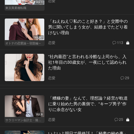
恋愛
Vol.1
東京異業種転職
「ねえねえ♡私のこと好き？」と交際中の
男に聞いてしまう女が、結婚までたどり着
けない理由
Vol.97
恋愛
113
オトナの恋愛論～宿題編～
“社内最恐”と言われる冷酷な上司から、入
社1年目の30歳女が、一夜にして認められ
た理由
恋愛
29
「糟糠の妻」なんて、理想論？経営が軌道
に乗り始めた男の裏側で、“キープ男子”作
りに余念がない女
Vol.8
恋愛
25
サラリーマン会計士・隆一の迷い
いよいよ明日で最終話！「秘書の秘め事」