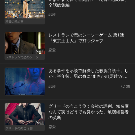
全話総集編
恋愛
Vol.10
秘書の秘め事
レストランで恋のシーソーゲーム 第1話：
『東京土山人』で打つジャブ
恋愛
Vol.1
レストランで恋のシーソーゲーム（MAN）
ある事件を示談で解決した敏腕弁護士。し
かし半年後、男の身に“まさかの災難”が…
恋愛
38
グリードの向こう側：会社の評判、知名度
なんて実はどうでも良かった。敏腕経営者
の英断
Vol.1
恋愛
グリードの向こう側