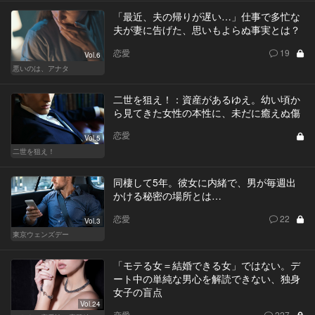
「最近、夫の帰りが遅い…」仕事で多忙な
夫が妻に告げた、思いもよらぬ事実とは？
恋愛
19
Vol.6
悪いのは、アナタ
二世を狙え！：資産があるゆえ。幼い頃か
ら見てきた女性の本性に、未だに癒えぬ傷
恋愛
Vol.5
二世を狙え！
同棲して5年。彼女に内緒で、男が毎週出
かける秘密の場所とは…
恋愛
22
Vol.3
東京ウェンズデー
「モテる女＝結婚できる女」ではない。デ
ート中の単純な男心を解読できない、独身
女子の盲点
Vol.24
恋愛
227