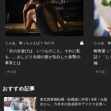
じゃあ、奪っちゃえば？ Vol.13
じゃあ、奪っ
「夫の女遊びは、いつものこと。それに私
略奪愛っ
も…」おしどり夫婦の妻が告白した衝撃の
話！「じ
事実とは
編
#小説
#小説
おすすめ記事
東京異業種転職：転職後に年収1.8倍！出版
社から、六本木の急成長中アドテク企業へ