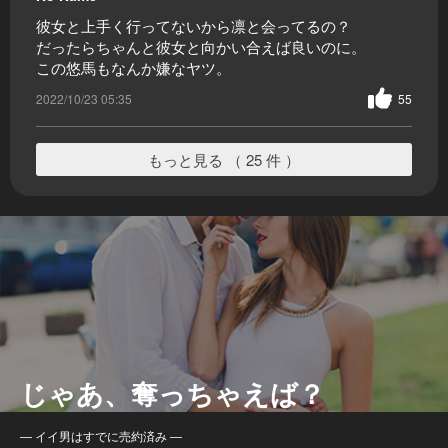
彼女と上手く行ってないから凛と会ってるの？
だったらちゃんと彼女と向かい合えば良いのに。
この悠馬もなんか嫌なヤツ。
2022/10/23 05:35
55
もっと見る （ 25 件 ）
じゃあ、奪っちゃえば？
― イイ男はすでに売約済み ―