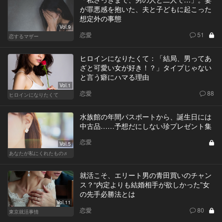
が罪悪感を抱いた、夫と子どもに起こった
想定外の事態
Vol.9
恋愛
51
恋するマザー
ヒロインになりたくて：「結局、男ってあ
ざと可愛い女が好き！？」タイプじゃない
と言う癖にハマる理由
Vol.1
恋愛
88
ヒロインになりたくて
水族館の年間パスポートから、誕生日には
中古品……予想だにしない珍プレゼント集
恋愛
Vol.5
あなたが私にくれたもの♬
就活こそ、エリート男の青田買いのチャン
ス？“内定よりも結婚相手が欲しかった”女
の先手必勝法とは
Vol.11
恋愛
80
東京就活事情