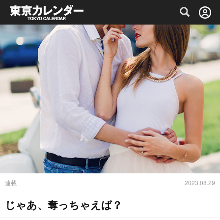
グルメ情報・プレミアムレストラン予約サイト
連載
2023.08.29
じゃあ、奪っちゃえば？