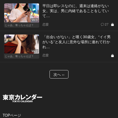
平日は即レスなのに、週末は連絡がない
女。実は、男に内緒であることをしてい
て…
Vol.3
恋愛
27
じゃあ、奪っちゃえば？
「出会いがない」と嘆く30歳女。“イイ男
がいる”と友人に意外な場所に連れて行か
れ…
Vol.2
恋愛
じゃあ、奪っちゃえば？
次へ ››
TOPページ