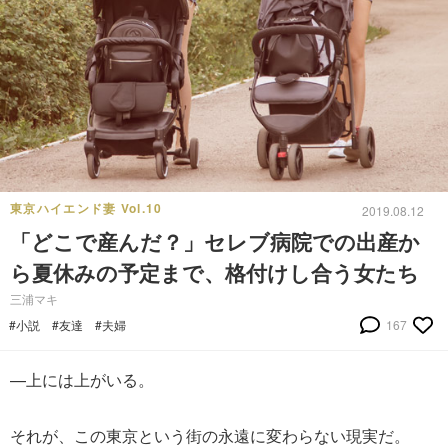
東京ハイエンド妻 Vol.10
2019.08.12
「どこで産んだ？」セレブ病院での出産か
ら夏休みの予定まで、格付けし合う女たち
三浦マキ
#小説
#友達
#夫婦
167
—上には上がいる。
それが、この東京という街の永遠に変わらない現実だ。