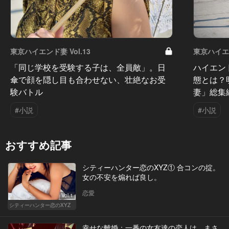
東京ハイエンド妻 Vol.13
東京ハイエン
「同じ学校を受験する子は、全員敵」。日
ハイエン
傘で顔を隠し目も合わせない、壮絶なお受
態とは？
験バトル
妻」総集
#小説
#小説
おすすめ記事
シティーハンター恋のXYZ① 合コンの掟。
女の不安を煽れば良し。
恋愛
Vol.1
シティーハンター恋のXYZ
幸せな離婚：一番の女友達の恋人は、まさ