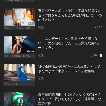
東京パワースポット物語：不幸な32歳女に
セレブ婚をもたらした“縁結び神社”と、5つ
の掟とは？
Vol.1
恋愛
80
東京パワースポット物語
「こんなデートじゃ、刺激を全く感じな
い！」女が匙を投げた、自己満足な男のデ
ートプラン
Vol.90
恋愛
99
オトナの恋愛論～解説編～
“あの日夢見た未来”を手に入れることはで
きたのか？「東京シンデレラ」総集編
恋愛
Vol.12
東京シンデレラ
東京結婚式明細：1.5次会という名の2次会
トラップ。舌打ちしたいほど「非常識」な
式の実態