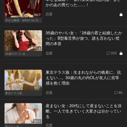
かのあの男だった……！
恋愛
Vol.7
幸せな離婚 written by 内埜さくら
35歳のヤバい女：「28歳の君と結婚したか
った」B型毒舌男が放つ、誰も言わない世
間の本音
Vol.6
恋愛
355
35歳のヤバい女
東京テラス族：生まれながらの格差に、抗
えない…。30歳の丸の内OLが友人に劣等
感を抱く理由
Vol.1
恋愛
86
東京テラス族
産まない女：20代にして産まないことを決
断。一人で生きていく大変さは分かってい
る
Vol.1
恋愛
産まない女