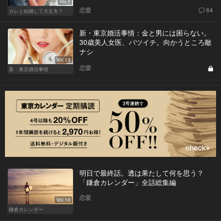
Vol.1
恋愛
64
カレと結婚して大丈夫？
新・東京婚活事情：金と男には困らない。
30歳美人女医、バツイチ。向かうところ敵
ナシ
Vol.13
恋愛
新・東京婚活事情
明日で最終話。透は果たして何を思う？
「鎌倉カレンダー」全話総集編
恋愛
Vol.10
鎌倉カレンダー