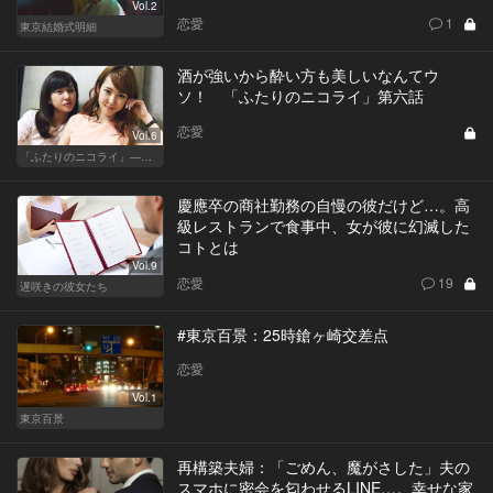
Vol.2
恋愛
1
東京結婚式明細
酒が強いから酔い方も美しいなんてウ
ソ！ 「ふたりのニコライ」第六話
恋愛
Vol.6
「ふたりのニコライ」―作家・柴崎竜人の恋愛ストーリー
慶應卒の商社勤務の自慢の彼だけど…。高
級レストランで食事中、女が彼に幻滅した
コトとは
Vol.9
恋愛
19
遅咲きの彼女たち
#東京百景：25時鎗ヶ崎交差点
恋愛
Vol.1
東京百景
再構築夫婦：「ごめん、魔がさした」夫の
スマホに密会を匂わせるLINE…。幸せな家