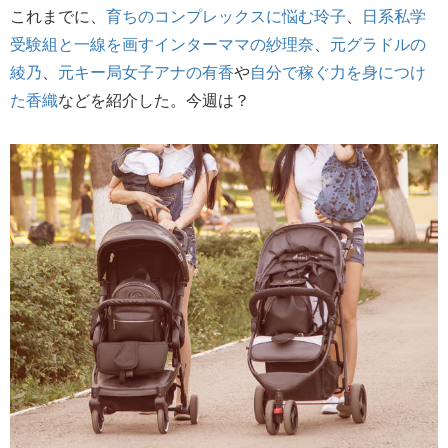
これまでに、
育ちのコンプレックスに悩む玲子
、
日系私学
受験組と一線を画すインターママの紗理奈
、
元グラドルの
綾乃
、
元キー局女子アナの有香
や
自分で稼ぐ力を身につけ
た香織
などを紹介した。今週は？