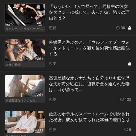
「もういい。1人で帰って」同棲中の彼女
をタクシーに残して、去った彼。怒りの理
由とは？
Vol.2
恋愛
36
タクシー・ドライバー 〜柊舞香〜
外銀男と遊ぶのと、「ウルフ・オブ・ウォ
ールストリート」を観た後の爽快感は酷似
する
Vol.4
恋愛
由香の秘密
高偏差値なオンナたち：自分よりも低学歴
な夫が海外駐在に。復職断念を迫られた妻
は、口が滑って…
Vol.1
恋愛
123
高偏差値なオンナたち
旅先のホテルのスイートルームで明かされ
た秘密。彼女が捨てられた本当の理由とは
恋愛
6
Vol.72
TOUGH COOKIES