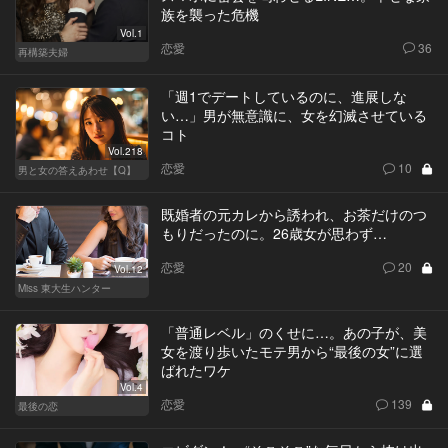
族を襲った危機
Vol.1
恋愛
36
再構築夫婦
「週1でデートしているのに、進展しな
い…」男が無意識に、女を幻滅させている
コト
Vol.218
恋愛
10
男と女の答えあわせ【Q】
既婚者の元カレから誘われ、お茶だけのつ
もりだったのに。26歳女が思わず…
恋愛
20
Vol.12
Miss 東大生ハンター
「普通レベル」のくせに…。あの子が、美
女を渡り歩いたモテ男から“最後の女”に選
ばれたワケ
Vol.4
恋愛
139
最後の恋