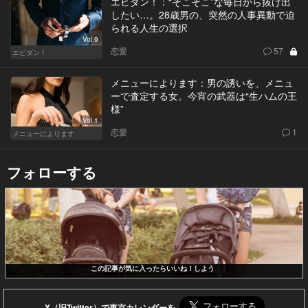
エビダン！：“そこそこ”な毎日から抜け出
したい…。28歳男の、突然の人事異動で迫
られる人生の選択
Vol.9
恋愛
57
エビダン！
メニューによります：男の誘いを、メニュ
ーで査定する女。今宵の武器は“生ハムの王
様”
Vol.1
恋愛
1
メニューによります
フォローする
この記事が気に入ったらいいね！しよう
X（旧Twitter）で東京カレンダーを