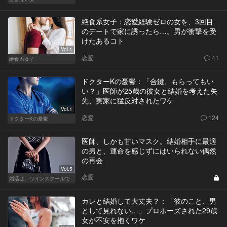
絶食系女子：恋愛経験ゼロの女を、3回目
のデートで家に誘ったら…。男が衝撃を受
けたあるコト
Vol.1
恋愛
41
絶食系女子
ドクターKの憂鬱：「合鍵、もらってもい
い？」医師が25歳の彼女と結婚を考えた矢
先、実家に猛反対されたワケ
Vol.1
恋愛
124
ドクターKの憂鬱
医師、しかも甘いマスク。結婚相手に最適
の男と、運命を感じずにはいられない偶然
の再会
Vol.5
恋愛
婚活は、ワインスクールで
カレと結婚して大丈夫？：「彼のこと、男
として見れない…」プロポーズされた29歳
女が不安を抱くワケ