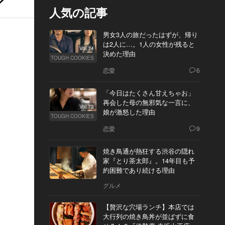
人気の記事
男女3人の旅だったはずが、帰り
は2人に…。1人の女性が残ると
Vol.74
決めた理由
TOUGH COOKIES
恋愛
6
「今日はたくさん甘えちゃお」
再会した母の無邪気な一言に、
Vol.73
娘が激怒した理由
TOUGH COOKIES
恋愛
9
焼き鳥通が熱狂する渋谷の隠れ
家『とり茶太郎』。14年目も予
約困難であり続ける理由
グルメ
【贅沢な穴場ランチ】本店では
大行列の焼き鳥丼が並ばずに食