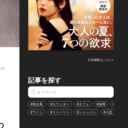
広告掲載はこちら≫
.20
記事を探す
、
#焼き鳥
#カウンター
#カフェ
#採用
#恋愛
#ワイン
#ストーリー
#シャンパン
#小説
#イ