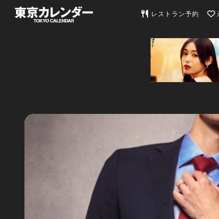
東京カレンダー | 最
レストラン予約