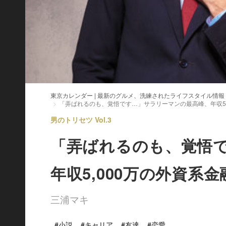
東京カレンダー | 最新のグルメ、洗練されたライフスタイル情報
「弄ばれるのも、覚悟です…」サラリーマンの最高峰、年収5
男のトリセツ Vol.3
「弄ばれるのも、覚悟
年収5,000万の外資
三浦マキ
#小説
#キャリア
#友達
#恋愛