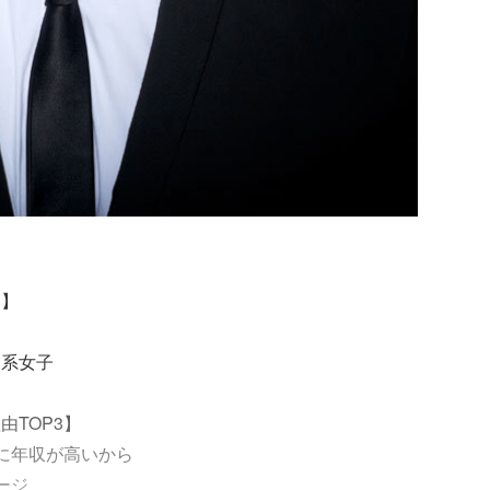
層】
ア系女子
TOP3】
に年収が高いから
ージ