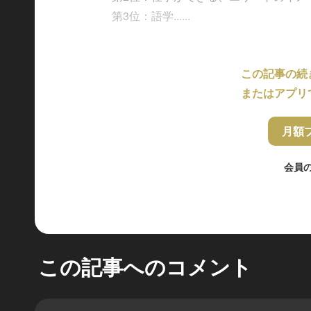
第3位：語学......
この記事の続
またはアプリ
月額
会員
この記事へのコメント