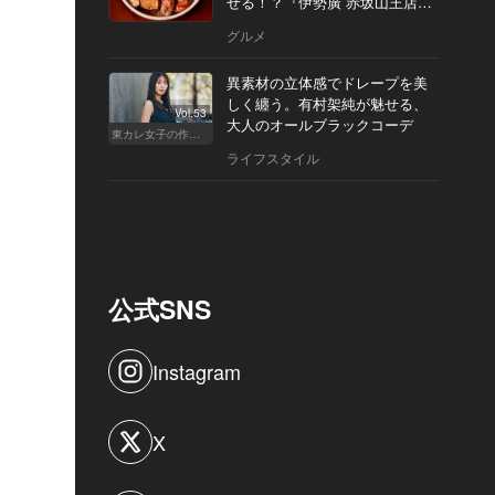
せる！？『伊勢廣 赤坂山王店』
へ
グルメ
異素材の立体感でドレープを美
しく纏う。有村架純が魅せる、
Vol.53
大人のオールブラックコーデ
東カレ女子の作り方
ライフスタイル
公式SNS
Instagram
X