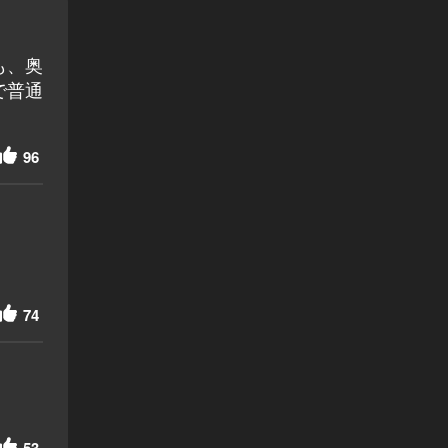
も、奥
で普通
96
74
53