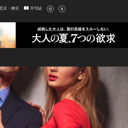
新のグルメ、洗練されたライフスタイル情報
恋活・婚活
月刊誌